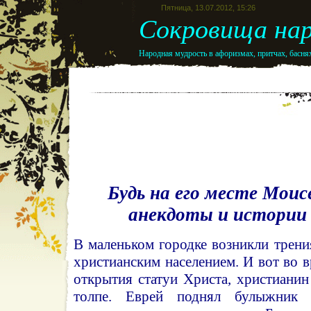
Пятница, 13.07.2012, 15:26
Сокровища нар
Народная мудрость в афоризмах, притчах, баснях
Будь на его месте Моис
анекдоты и истори
В маленьком городке возникли трен
христианским населением. И вот во 
открытия статуи Христа, христианин
толпе. Еврей поднял булыжник