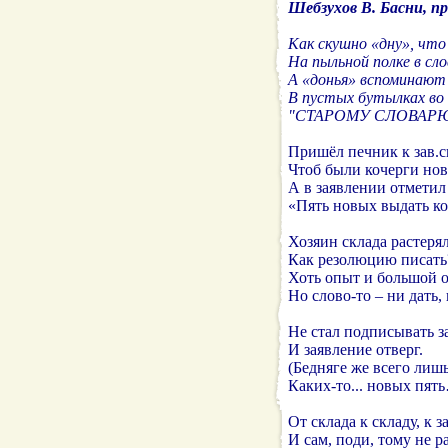
Шебзухов В. Басни, пр
Как скушно «дну», что
На пыльной полке в сло
А «донья» вспоминают
В пустых бутылках во
"СТАРОМУ СЛОВАР
Пришёл печник к зав.
Чтоб были кочерги нов
А в заявлении отмети
«Пять новых выдать ко
Хозяин склада растер
Как резолюцию писать?
Хоть опыт и большой о
Но слово-то – ни дать, 
Не стал подписывать з
И заявление отверг.
(Бедняге же всего лишь
Каких-то... новых пять
От склада к складу, к
И сам, поди, тому не р