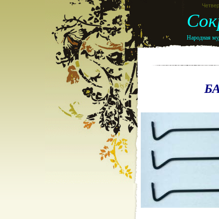
Четвер
Сок
Народная муд
Б