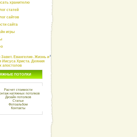
сать хранителю
лог статей
лог сайтов
сти сайта
йн игры
ы
ео
Завет. Евангелие. Жизнь и
я Иисуса Христа. Деяния
х апостолов
ЯЖНЫЕ ПОТОЛКИ
Расчет стоимости
онтаж натяжных потолков
Дизайн потолков
Статьи
Фотоальбом
Контакты