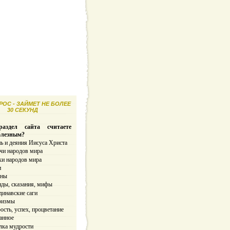
ОС - ЗАЙМЕТ НЕ БОЛЕЕ
30 СЕКУНД
аздел сайта считаете
олезным?
ь и деяния Иисуса Христа
чи народов мира
ки народов мира
и
ины
нды, сказания, мифы
динавские саги
ризмы
сть, успех, процветание
анное
лка мудрости