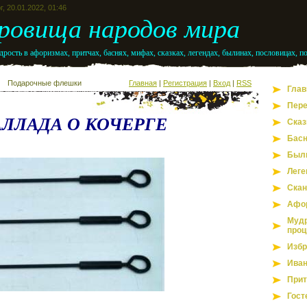
г, 20.01.2022, 01:46
ровища народов мира
рость в афоризмах, притчах, баснях, мифах, сказках, легендах, былинах, пословицах, п
Подарочные флешки
Главная
|
Регистрация
|
Вход
|
RSS
Глав
Пере
АЛЛАДА О КОЧЕРГЕ
Сказ
Бас
Был
Леге
Скан
Афо
Мудр
проц
Избр
Иван
Прит
Гост