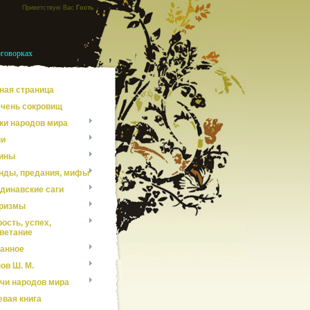
Приветствую Вас
Гость
оговорках
ная страница
чень сокровищ
ки народов мира
ни
ины
нды, предания, мифы
динавские саги
ризмы
ость, успех,
ветание
анное
ов Ш. М.
чи народов мира
евая книга