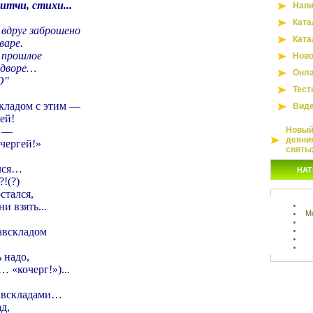
итчи, стихи...
Напи
Ката
 вдруг заброшено
Ката
варе.
 прошлое
Ново
 дворе…
Онла
Ю"
Тест
складом с этим —
Вид
ей!
л —
Новый 
деяни
чергей!»
святы
ялся…
НАТ
!(?)
стался,
ни взять...
М
авскладом
 надо,
… «кочерг!»)...
 завскладами…
ад,