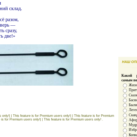
и
ний склад.
сё разом,
 дверь —
ь сразу,
ь две!»
НАШ ОПР
Какой р
самым п
Жизн
Прит
Сказ
Басн
Был
Леге
Скан
 only!| |
This feature is for Premium users only!| |
This feature is for Premium
e is for Premium users only!| |
This feature is for Premium users only! .
Афо
Мудро
Избр
Копи