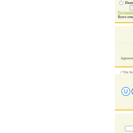
Иван
Результат
Всего отв
Админис
/
This fe