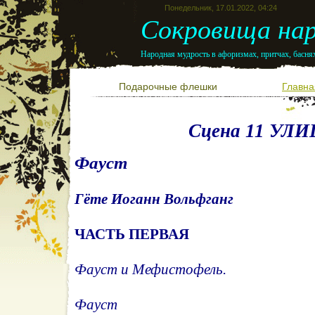
Понедельник, 17.01.2022, 04:24
Сокровища нар
Народная мудрость в афоризмах, притчах, баснях
Подарочные флешки
Главна
Сцена 11 УЛ
Фауст
Гёте Иоганн Вольфганг
ЧАСТЬ ПЕРВАЯ
Фауст и Мефистофель.
Фауст