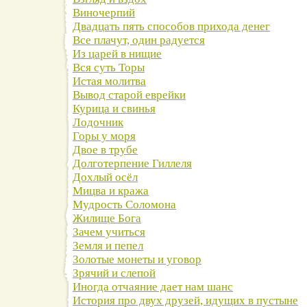
Виночерпий
Двадцать пять способов прихода денег
Все плачут, один радуется
Из царей в нищие
Вся суть Торы
Истая молитва
Вывод старой еврейки
Курица и свинья
Лодочник
Горы у моря
Двое в трубе
Долготерпение Гиллеля
Дохлый осёл
Мицва и кража
Мудрость Соломона
Жилище Бога
Зачем учиться
Земля и пепел
Золотые монеты и уговор
Зрячий и слепой
Иногда отчаяние дает нам шанс
История про двух друзей, идущих в пустыне