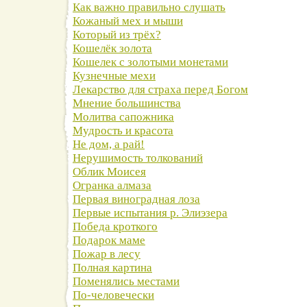
Как важно правильно слушать
Кожаный мех и мыши
Который из трёх?
Кошелёк золота
Кошелек с золотыми монетами
Кузнечные мехи
Лекарство для страха перед Богом
Мнение большинства
Молитва сапожника
Мудрость и красота
Не дом, а рай!
Нерушимость толкований
Облик Моисея
Огранка алмаза
Первая виноградная лоза
Первые испытания р. Элиэзера
Победа кроткого
Подарок маме
Пожар в лесу
Полная картина
Поменялись местами
По-человечески