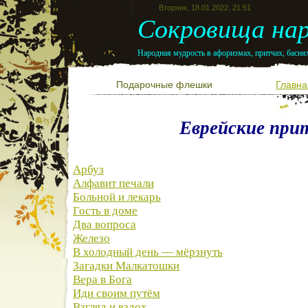
Вторник, 18.01.2022, 21:51
Сокровища нар
Народная мудрость в афоризмах, притчах, баснях
Подарочные флешки
Главна
Еврейские при
Арбуз
Алфавит печали
Больной и лекарь
Гость в доме
Два вопроса
Железо
В холодный день — мёрзнуть
Загадки Малкатошки
Вера в Бога
Иди своим путём
Взгляд и вздох