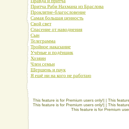
Правда и притча
Притча Раби Нахмана из Браслова
Проклятие-благословение
Самая большая ценность
Свой свет
Спасение от наводнения
Сын
Телеграмма
Тройное наказание
Учёные и подёнщик
Хозяин
Член семьи
Шершень и паук
Я ещё ни на кого не работаю
This feature is for Premium users only!| |
This featur
This feature is for Premium users only!| |
This featur
This feature is for Premium user