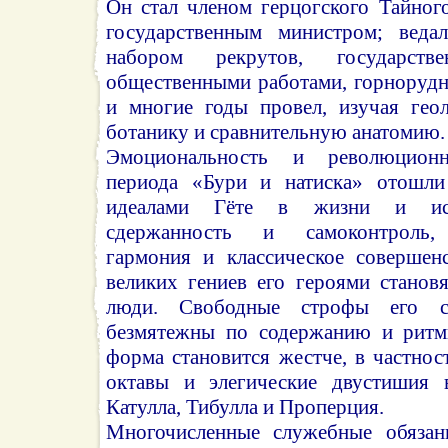
Он стал членом герцогского Тайного
государственным министром; ведал
набором рекрутов, государств
общественными работами, горнорудн
и многие годы провел, изучая гео
ботанику и сравнительную анатомию.
Эмоциональность и революционн
периода «Бури и натиска» отошли
идеалами Гёте в жизни и иску
сдержанность и самоконтроль, 
гармония и классическое совершен
великих гениев его героями станов
люди. Свободные строфы его с
безмятежны по содержанию и ритми
форма становится жестче, в частнос
октавы и элегические двустишия 
Катулла, Тибулла и Проперция.
Многочисленные служебные обязанн