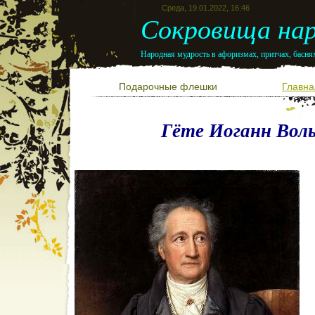
Среда, 19.01.2022, 16:46
Сокровища нар
Народная мудрость в афоризмах, притчах, баснях
Подарочные флешки
Главна
Гёте Иоганн Вол