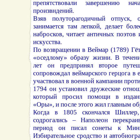
препятствовали завершению на
произвндений.
Взяв полуторагодичный отпуск, 
занимается там лепкой, делает бол
набросков, читает античных поэтов
искусства.
По возвращении в Веймар (1789) Гёт
«оседлому» образу жизни. В течен
лет он предпринял второе путеш
сопровождал веймарского герцога в е
участвовал в военной кампании прот
1794 он установил дружеские отно
который просил помощи в издан
«Оры», и после этого жил главным об
Когда в 1805 скончался Шиллер
содрогались – Наполеон перекраи
период он писал сонеты к Мин
Избирательное сродство и автобиогра