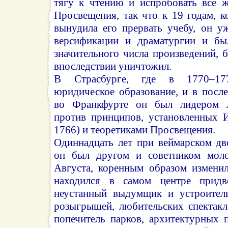
тягу к чтению и испробовать все 
Просвещения, так что к 19 годам, к
вынудила его прервать учебу, он у
версификации и драматургии и бы
значительного числа произведений,
впоследствии уничтожил.
В Страсбурге, где в 1770–17
юридическое образование, и в посл
во Франкфурте он был лидером л
против принципов, установленных 
1766) и теоретиками Просвещения.
Одиннадцать лет при веймарском дв
он был другом и советником моло
Августа, коренным образом изменил
находился в самом центре придв
неустанный выдумщик и устроитель
розыгрышей, любительских спектакл
попечитель парков, архитектурных 