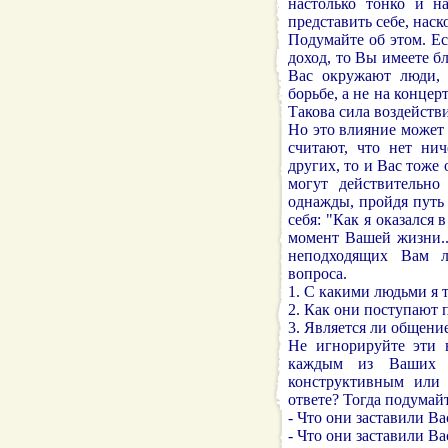
настолько тонко и н
представить себе, наск
Подумайте об этом. Ес
доход, то Вы имеете б
Вас окружают люди, 
борьбе, а не на концер
Такова сила воздейст
Но это влияние может
считают, что нет ни
других, то и Вас тоже
могут действительно
однажды, пройдя путь 
себя: "Как я оказался
момент Вашей жизни..
неподходящих Вам л
вопроса.
1. С какими людьми я т
2. Как они поступают 
3. Является ли общени
Не игнорируйте эти 
каждым из Ваших з
конструктивным или
ответе? Тогда подума
- Что они заставили Ва
- Что они заставили Ва