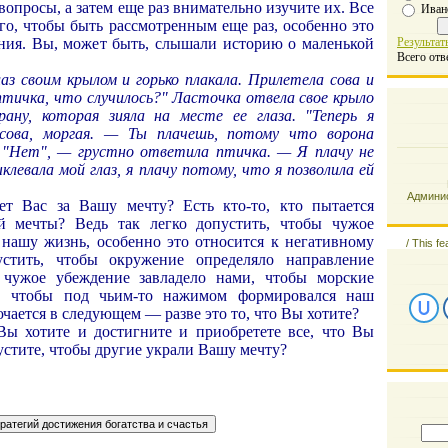
вопросы, а затем еще раз внимательно изучите их. Все
Иван
го, чтобы быть рассмотренным еще раз, особенно это
яния. Вы, может быть, слышали историю о маленькой
Результат
Всего отв
аз своим крылом и горько плакала. Прилетела сова и
птичка, что случилось?" Ласточка отвела свое крыло
рану, которая зияла на месте ее глаза. "Теперь я
сова, моргая. — Ты плачешь, потому что ворона
" "Нет", — грустно ответила птичка. — Я плачу не
клевала мой глаз, я плачу потому, что я позволила ей
Админис
ает Вас за Вашу мечту? Есть кто-то, кто пытается
й мечты? Ведь так легко допустить, чтобы чужое
нашу жизнь, особенно это относится к негативному
/
This fe
стить, чтобы окружение определяло направление
чужое убеждение завладело нами, чтобы морские
с, чтобы под чьим-то нажимом формировался наш
ючается в следующем — разве это то, что Вы хотите?
Вы хотите и достигните и приобретете все, что Вы
устите, чтобы другие украли Вашу мечту?