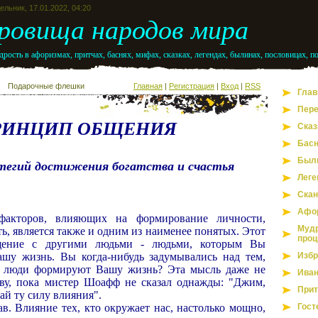
льник, 17.01.2022, 04:20
ровища народов мира
рость в афоризмах, притчах, баснях, мифах, сказках, легендах, былинах, пословицах, п
Подарочные флешки
Главная
|
Регистрация
|
Вход
|
RSS
Глав
Пере
РИНЦИП ОБЩЕНИЯ
Сказ
Бас
Был
тегий достижения богатства и счастья
Леге
Скан
Афо
акторов, влияющих на формирование личности,
Мудр
ть, является также и одним из наименее понятых. Этот
проц
ение с другими людьми - людьми, которым Вы
шу жизнь. Вы когда-нибудь задумывались над тем,
Избр
е люди формируют Вашу жизнь? Эта мысль даже не
Иван
ву, пока мистер Шоафф не сказал однажды: "Джим,
Прит
ай ту силу влияния".
ав. Влияние тех, кто окружает нас, настолько мощно,
Гост