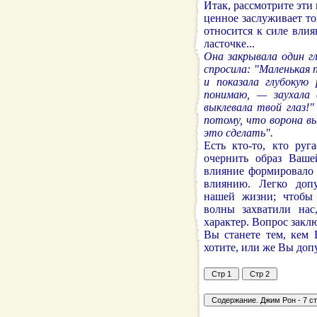
Итак, рассмотрите эти 
ценное заслуживает то
относится к силе вли
ласточке...
Она закрывала один гл
спросила: "Маленькая 
и показала глубокую 
понимаю, — заухала 
выклевала твой глаз!
потому, что ворона вы
это сделать".
Есть кто-то, кто руг
очернить образ Ваше
влияние формировало 
влиянию. Легко допу
нашей жизни; чтобы 
волны захватили на
характер. Вопрос закл
Вы станете тем, кем 
хотите, или же Вы доп