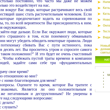
астолько постоянно, что часто мы даже не можем
Напи
олько это воздействует на нас.
Ката
ли вокруг Вас люди, которые растрачивают весь свой
лестящий шанс стать расточительным человеком. Если
Ката
которые предпочитают ходить на соревнования по
Ново
ты, то, по всей вероятности Вы присоединитесь к ним.
Онла
вия окружающих.
 зайти еще дальше. Если Вас окружают люди, которые
Тест
чего страшного в том, если понемногу обманывать
Вид
 они могут убедить обходить некоторые правила. Люди
 потихоньку сбивать Вас с пути истинного, пока
Новый 
в десять лет. Вы проснетесь утром и спросите самого
деяни
святы
 в таком положении?" И это будет не очень счастливый
. Чтобы избежать пустой траты времени в компании
НАТ
юдей, задайте сами себе три «фундаментальных
рачу свое время?
М
по отношению ко мне?
е с ними благотворным для меня?
вопросы. Оцените то время, которое Вы тратите с
накомых. Является ли оно положительным и
 же негативным и деструктивным? Не уверены в
йте над следующими вопросами:
с делать?
с слушать?