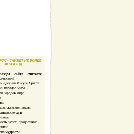
ОС - ЗАЙМЕТ НЕ БОЛЕЕ
30 СЕКУНД
аздел сайта считаете
олезным?
ь и деяния Иисуса Христа
чи народов мира
ки народов мира
и
ины
нды, сказания, мифы
динавские саги
ризмы
сть, успех, процветание
анное
лка мудрости