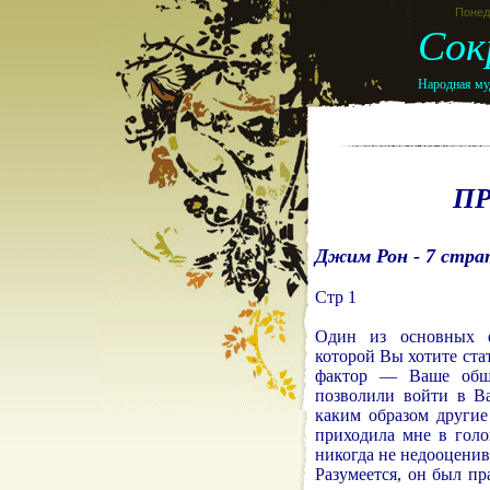
Понеде
Сок
Народная муд
П
Джим Рон - 7 стра
Стр 1
Один из основных ф
которой Вы хотите ста
фактор — Ваше общ
позволили войти в Ва
каким образом други
приходила мне в голо
никогда не недооценив
Разумеется, он был пр