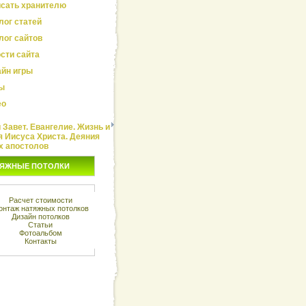
сать хранителю
лог статей
лог сайтов
сти сайта
йн игры
ы
ео
Завет. Евангелие. Жизнь и
я Иисуса Христа. Деяния
х апостолов
ЯЖНЫЕ ПОТОЛКИ
Расчет стоимости
онтаж натяжных потолков
Дизайн потолков
Статьи
Фотоальбом
Контакты