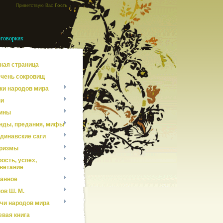
Приветствую Вас
Гость
оговорках
ная страница
чень сокровищ
ки народов мира
ни
ины
нды, предания, мифы
динавские саги
ризмы
ость, успех,
ветание
анное
ов Ш. М.
чи народов мира
евая книга