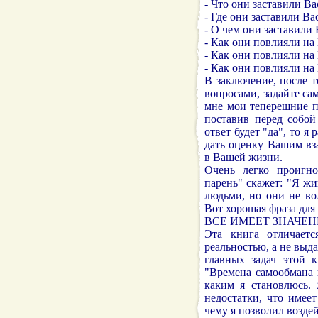
- Что они заставили Ва
- Где они заставили Ва
- О чем они заставили 
- Как они повлияли на
- Как они повлияли на
- Как они повлияли н
В заключение, после 
вопросами, задайте са
мне мои теперешние п
поставив перед собой
ответ будет "да", то я
дать оценку Вашим вз
в Вашей жизни.
Очень легко проигн
парень" скажет: "Я жи
людьми, но они не во
Вот хорошая фраза для
ВСЕ ИМЕЕТ ЗНАЧЕН
Эта книга отличает
реальностью, а не выда
главных задач этой к
"Времена самообмана 
каким я становлюсь.
недостатки, что имее
чему я позволил возде