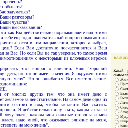
с прочесть?
с побывать?
Вас задуматься?
 Ваши разговоры?
 Ваши чувства?
а Ваши высказывания?
того как Вы действительно поразмышляете над этими
ми себе еще один окончательный вопрос: помогают ли
риятели расти в том направлении, которое я выбрал,
 цель? Если Вам достаточно посчастливится и Ваш
 рад за Вас. Но если Вы не так уверены, то самое время
аимоотношениям с некоторыми из ключевых игроков
НАШ ОПР
орировать этот вопрос о влиянии. Наш "хороший
Какой р
ву здесь, но это не имеет значения. Я окружен этими
самым п
лнуют меня". Но он ошибается. Все имеет значение.
Жизн
 запоминания:
Прит
ИЕ.
Сказ
Басн
ся от многих других тем, что она имеет дело с
Был
ет желаемое за действительное. На самом деле одна из
Леге
ниги состоит в том, чтобы заставить Вас сказать:
Скан
прошли. Я действительно хочу знать, каким я стал и
Афо
 Я хочу знать, каковы мои сильные стороны и мои
Мудро
т власть надо мной, что оказывает влияние на меня,
Избр
йствовать на мою жизнь".
Копи