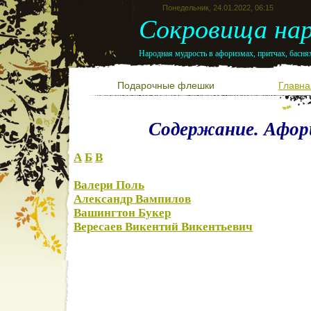
Понедельник, 24.01.2022, 06:15
Сокровища нар
Народная мудрость в афоризмах, притчах, баснях
Подарочные флешки
Главна
Содержание. Афор
А
Б
В
Валери Поль
Александр Вампилов
Вашингтон Букер
Вересаев Викентий Викентьевич