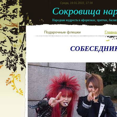
Среда, 19.01.2022, 17:38
Сокровища нар
Народная мудрость в афоризмах, притчах, баснях
Подарочные флешки
Главна
СОБЕСЕДНИ