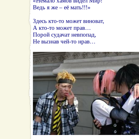
«Немало хамов видел Мир!
Ведь я же – её мать!!!»
Здесь кто-то может виноват,
А кто-то может прав…
Порой судачат невпопад,
Не вызнав чей-то нрав…