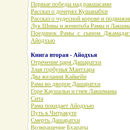
Первые победы над ракшасами
Рассказ о дочерях Кушанабхи
Рассказ о чудесной корове и подвиж
Лук Шивы и женитьба Рамы и Лакшм
Поединок Рамы с сыном Джамадаг
Айодхью
Книга вторая - Айодхья
Отречение царя Дашаратхи
Злая горбунья Мантхара
Два желания Кайкейи
Рама во дворце Дашаратхи
Горе Каушальи и гнев Лакшманы
Сита
Рама покидает Айодхью
Путь к Читракуте
Смерть Дашаратхи
Возвращение Бхараты