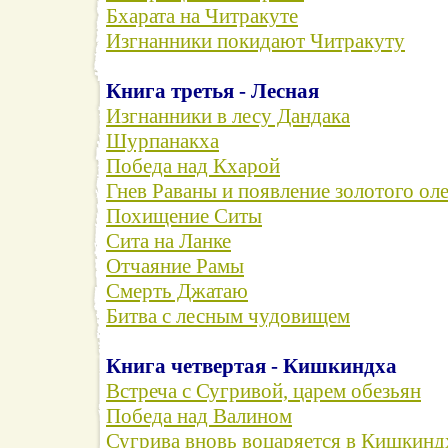
Бхарата на Читракуте
Изгнанники покидают Читракуту
Книга третья - Лесная
Изгнанники в лесу Дандака
Шурпанакха
Победа над Кхарой
Гнев Раваны и появление золотого ол
Похищение Ситы
Сита на Ланке
Отчаяние Рамы
Смерть Джатаю
Битва с лесным чудовищем
Книга четвертая - Кишкиндха
Встреча с Сугривой, царем обезьян
Победа над Валином
Сугрива вновь воцаряется в Кишкинд