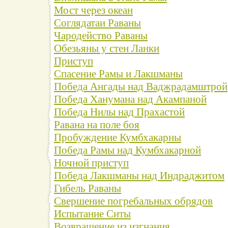
Мост через океан
Соглядатаи Раваны
Чародейство Раваны
Обезьяны у стен Ланки
Приступ
Спасение Рамы и Лакшманы
Победа Ангады над Ваджрадамштрой
Победа Ханумана над Акампаной
Победа Нилы над Прахастой
Равана на поле боя
Пробуждение Кумбхакарны
Победа Рамы над Кумбхакарной
Ночной приступ
Победа Лакшманы над Индраджитом
Гибель Раваны
Свершение погребальных обрядов
Испытание Ситы
Возвращение из изгнания