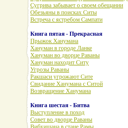
Сугрива забывает о своем обещании
Обезьяны в поисках Ситы
Встреча с ястребом Сампати
Книга пятая - Прекрасная
Прыжок Ханумана
Хануман в городе Ланке
Хануман во дворце Раваны
Хануман находит Ситу
Угрозы Раваны
Ракшаси угрожают Сите
Свидание Ханумана с Ситой
Возвращение Ханумана
Книга шестая - Битва
Выступление в поход
Совет во дворце Раваны
Вибхишана в стане Рамы