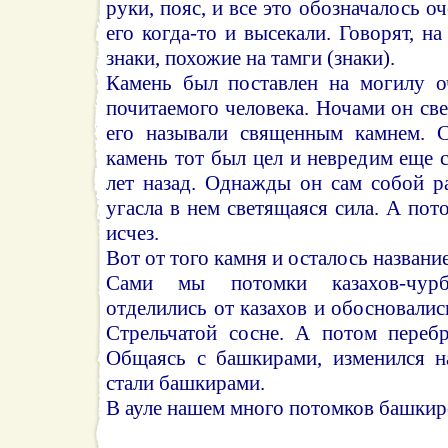
руки, пояс, и все это обозначалось оч
его когда-то и высекали. Говорят, н
знаки, похожие на тамги (знаки).
Камень был поставлен на могилу о
почитаемого человека. Ночами он св
его называли священным камнем. С
камень тот был цел и невредим еще с
лет назад. Однажды он сам собой р
угасла в нем светящаяся сила. А пот
исчез.
Вот от того камня и осталось название
Сами мы потомки казахов-чур
отделились от казахов и обосновали
Стрельчатой сосне. А потом перебр
Общаясь с башкирами, изменился н
стали башкирами.
В ауле нашем много потомков башкир