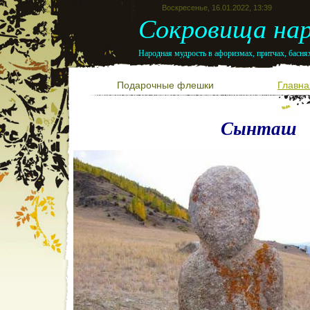
Воскресенье, 16.01.2022, 13:39
Сокровища нар
Народная мудрость в афоризмах, притчах, баснях
Подарочные флешки
Главна
Сынташ