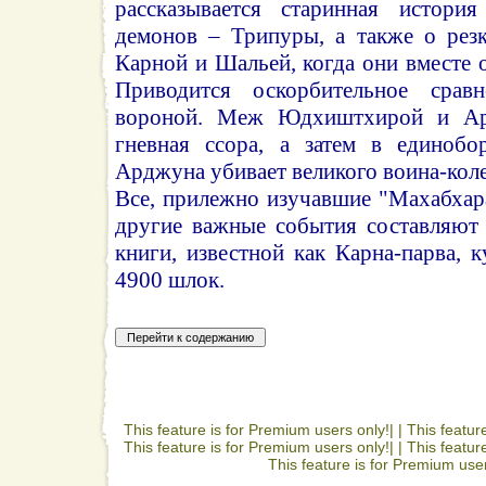
рассказывается старинная истори
демонов – Трипуры, а также о рез
Карной и Шальей, когда они вместе о
Приводится оскорбительное срав
вороной. Меж Юдхиштхирой и Ар
гневная ссора, а затем в единобо
Арджуна убивает великого воина-кол
Все, прилежно изучавшие "Махабхара
другие важные события составляют
книги, известной как Карна-парва, к
4900 шлок.
This feature is for Premium users only!| |
This featur
This feature is for Premium users only!| |
This featur
This feature is for Premium user