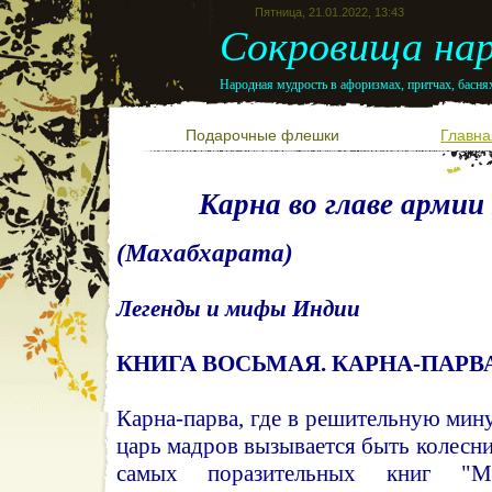
Пятница, 21.01.2022, 13:43
Сокровища нар
Народная мудрость в афоризмах, притчах, баснях
Подарочные флешки
Главна
Карна во главе армии
(Махабхарата)
Легенды и мифы Индии
КНИГА ВОСЬМАЯ. КАРНА-ПАРВ
Карна-парва, где в решительную мин
царь мадров вызывается быть колесни
самых поразительных книг "Ма