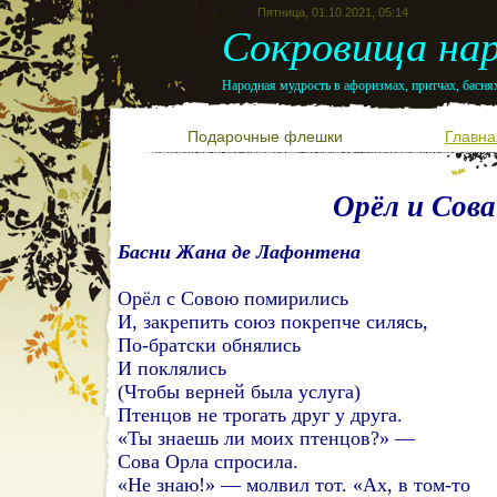
Пятница, 01.10.2021, 05:14
Сокровища нар
Народная мудрость в афоризмах, притчах, баснях
Подарочные флешки
Главна
Орёл и Сова
Басни Жана де Лафонтена
Орёл с Совою помирились
И, закрепить союз покрепче силясь,
По-братски обнялись
И поклялись
(Чтобы верней была услуга)
Птенцов не трогать друг у друга.
«Ты знаешь ли моих птенцов?» —
Сова Орла спросила.
«Не знаю!» — молвил тот. «Ах, в том-то