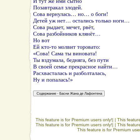
И тут же ими сытно
Позавтракал злодей.
Сова вернулась… но… о боги!
Детей уж нет… остались только ноги…
Сова рыдает, мечет, рвёт,
Сова разбойников клянёт…
Но вот
Ей кто-то молвит торовато:
«Сова! Сама ты виновата!
Ты вздумала, бедняга, без пути
В своей семье прекрасное найти…
Расхвасталась и разболталась,
Ну и попалась!»
This feature is for Premium users only!| |
This featur
This feature is for Premium users only!| |
This featur
This feature is for Premium user