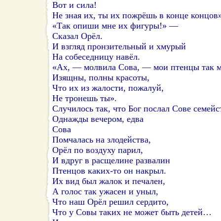
Вот и сила!
Не зная их, ты их пожрёшь в конце концов»
«Так опиши мне их фигуры!» —
Сказал Орёл.
И взгляд пронзительный и хмурый
На собеседницу навёл.
«Ах, — молвила Сова, — мои птенцы так 
Изящны, полны красоты,
Что их из жалости, пожалуй,
Не тронешь ты».
Случилось так, что Бог послал Сове семейс
Однажды вечером, едва
Сова
Помчалась на злодейства,
Орёл по воздуху парил,
И вдруг в расщелине развалин
Птенцов каких-то он накрыл.
Их вид был жалок и печален,
А голос так ужасен и уныл,
Что наш Орёл решил сердито,
Что у Совы таких не может быть детей…