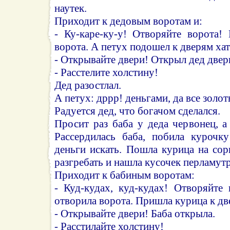
наутек.
Приходит к дедовым воротам и:
- Ку-каре-ку-у! Отворяйте ворота!
ворота. А петух подошел к дверям ха
- Открывайте двери! Открыл дед двер
- Расстелите холстину!
Дед разостлал.
А петух: дррр! деньгами, да все золо
Радуется дед, что богачом сделался.
Просит раз баба у деда червонец, а 
Рассердилась баба, побила курочк
деньги искать. Пошла курица на сор
разгребать и нашла кусочек перламутр
Приходит к бабиным воротам:
- Куд-кудах, куд-кудах! Отворяйте
отворила ворота. Пришла курица к дв
- Открывайте двери! Баба открыла.
- Расстилайте холстину!