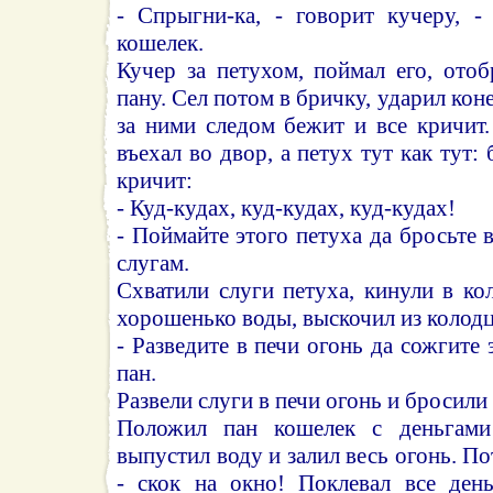
- Спрыгни-ка, - говорит кучеру, -
кошелек.
Кучер за петухом, поймал его, ото
пану. Сел потом в бричку, ударил коне
за ними следом бежит и все кричит
въехал во двор, а петух тут как тут: 
кричит:
- Куд-кудах, куд-кудах, куд-кудах!
- Поймайте этого петуха да бросьте в
слугам.
Схватили слуги петуха, кинули в ко
хорошенько воды, выскочил из колодц
- Разведите в печи огонь да сожгите э
пан.
Развели слуги в печи огонь и бросили 
Положил пан кошелек с деньгами
выпустил воду и залил весь огонь. П
- скок на окно! Поклевал все день