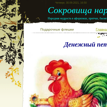
Четверг, 30.09.2021, 16:50
Сокровища нар
Народная мудрость в афоризмах, притчах, баснях
Подарочные флешки
Главна
Денежный пе