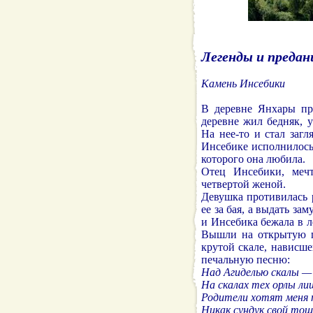
Легенды и предан
Камень Инсебики
В деревне Янхары пр
деревне жил бедняк, 
На нее-то и стал загл
Инсебике исполнилось 
которого она любила.
Отец Инсебики, меч
четвертой женой.
Девушка противилась 
ее за бая, а выдать за
и Инсебика бежала в ле
Вышли на открытую п
крутой скале, нависше
печальную песню:
Над Агиделью скалы —
На скалах тех орлы ли
Родители хотят меня
Никак сундук свой тощ