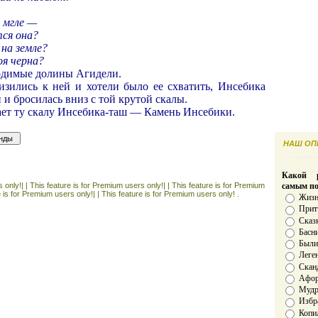
й мгле —
тся она?
на земле?
оя черна?
родимые долины Агидели.
изились к ней и хотели было ее схватить, Инсебика
 и бросилась вниз с той крутой скалы.
ает ту скалу Инсебика-таш — Камень Инсебики.
НАШ ОПР
Какой р
 only!| |
This feature is for Premium users only!| |
This feature is for Premium
самым п
e is for Premium users only!| |
This feature is for Premium users only! .
Жизн
Прит
Сказ
Басн
Был
Леге
Скан
Афо
Мудро
Избр
Копи