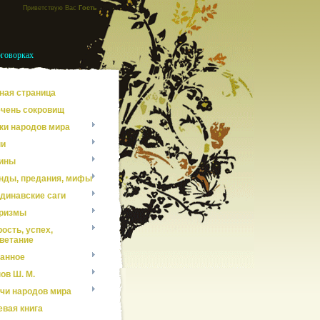
Приветствую Вас
Гость
оговорках
ная страница
чень сокровищ
ки народов мира
ни
ины
нды, предания, мифы
динавские саги
ризмы
ость, успех,
ветание
анное
ов Ш. М.
чи народов мира
евая книга