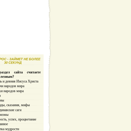
ОС - ЗАЙМЕТ НЕ БОЛЕЕ
30 СЕКУНД
аздел сайта считаете
олезным?
ь и деяния Иисуса Христа
чи народов мира
ки народов мира
и
ины
нды, сказания, мифы
динавские саги
ризмы
сть, успех, процветание
анное
лка мудрости