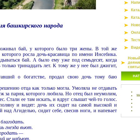
Напи
Ката
Ката
ия башкирского народа
Ново
Онла
Тест
Вид
оживал бай, у которого было три жены. В той же
у которого росла дочь-красавица по имени Инсебика.
Новый 
ядываться бай. А было ему уже под семьдесят, когда
деяни
только тринадцать лет. К тому же у нее был джигит,
святы
тавший о богатстве, продал свою дочь тому баю
НАТ
решению отца как только могла. Умоляла не отдавать
муж за парня, которого любила. Но отец был неумолим,
М
с. Стали ее там искать, и вдруг слышат чей-то голос.
оляну и видят: дочь их сидит на самой высокой и
й над Агиделью, сидит себе, свесив ноги, и напевает
 благодать.
шь гнезда вьют.
 продать —
ий не набьют.