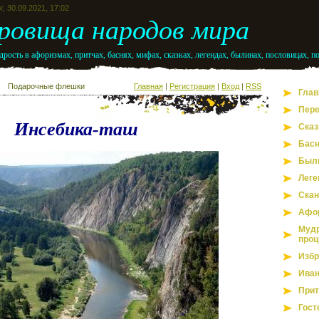
г, 30.09.2021, 17:02
ровища народов мира
рость в афоризмах, притчах, баснях, мифах, сказках, легендах, былинах, пословицах, п
Подарочные флешки
Главная
|
Регистрация
|
Вход
|
RSS
Глав
Пере
Инсебика-таш
Сказ
Бас
Был
Леге
Скан
Афо
Мудр
проц
Избр
Иван
Прит
Гост