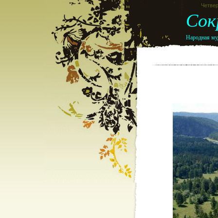
Четвер
Сок
Народная муд