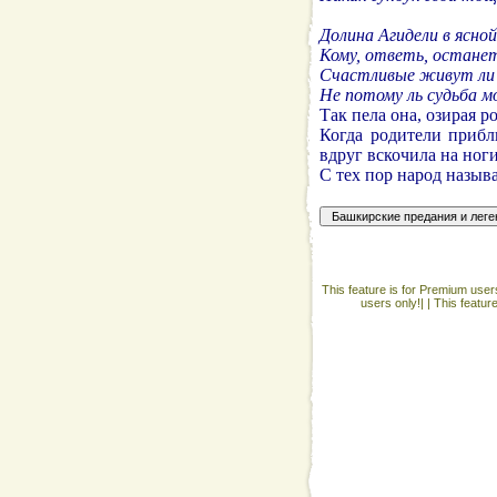
Долина Агидели в ясно
Кому, ответь, остане
Счастливые живут ли 
Не потому ль судьба м
Так пела она, озирая 
Когда родители прибл
вдруг вскочила на ноги
С тех пор народ назыв
This feature is for Premium users
users only!| |
This featur