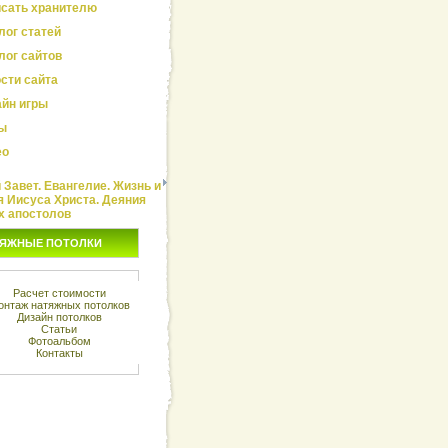
сать хранителю
лог статей
лог сайтов
сти сайта
йн игры
ы
ео
Завет. Евангелие. Жизнь и
я Иисуса Христа. Деяния
х апостолов
ЯЖНЫЕ ПОТОЛКИ
Расчет стоимости
онтаж натяжных потолков
Дизайн потолков
Статьи
Фотоальбом
Контакты