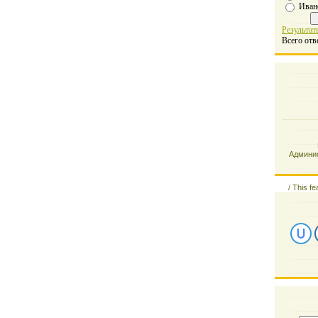
Иван
Результат
Всего отв
Админис
/
This fe