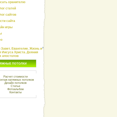
сать хранителю
лог статей
лог сайтов
сти сайта
йн игры
ы
ео
Завет. Евангелие. Жизнь и
я Иисуса Христа. Деяния
х апостолов
ЯЖНЫЕ ПОТОЛКИ
Расчет стоимости
онтаж натяжных потолков
Дизайн потолков
Статьи
Фотоальбом
Контакты