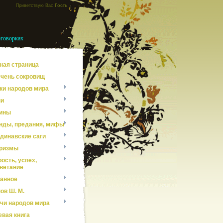
Приветствую Вас
Гость
оговорках
ная страница
чень сокровищ
ки народов мира
ни
ины
нды, предания, мифы
динавские саги
ризмы
ость, успех,
ветание
анное
ов Ш. М.
чи народов мира
евая книга