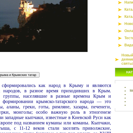
Напи
Ката
Ката
Ново
Онла
Тест
Вид
Новый 
деяни
святы
НАТ
сформировались как народ в Крыму и являются
х народов, в разное время приходивших в Крым.
М
е группы, населявшие в разные времена Крым и
 формировании крымско-татарского народа — это
ы, аланы, греки, готы, римляне, хазары, печенеги,
турки, монголы; особо важную роль в этногенезе
ли западные кыпчаки, известные в Киевской Руси как
Европе под названием куманы или команы. Кыпчаки,
ыша, с 11-12 веков стали заселять приволжские,