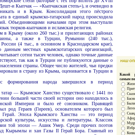
номорские степи (которые с тех пор вплоть до XVIII
 Дешт-и Кыпчак — «Кыпчакская степь»), и очевидно в
оникать и в Крым. Консолидация этого пёстрого
рата в единый крымско-татарский народ происходила
тий. Объединяющими началами при этом выступали
язык тюрков-кыпчаков и исламская религия.
 в Крыму (около 260 тыс.) и прилегающих районах
раины, а также в Турции, Румынии (240 тыс.),
, России (4 тыс., в основном в Краснодарском крае),
По данным местных крымскотатарских организаций,
читывает сотни тысяч человек, однако точные данные
утствуют, так как в Турции не публикуются данные о
НАШ ОПР
 населения страны. Общее число жителей, чьи предки
рировали в страну из Крыма, оценивается в Турции в
Какой р
самым п
есс формирования народа завершился в период
Жизн
Прит
 татар — Крымское Ханство существовало с 1441 по
Сказ
ении большей части своей истории оно находилось в
Басн
анской Империи и было её союзником. Правящей
Был
Леге
л род Гераев (Гиреев), основателем которого был
Скан
 Герай. Эпоха Крымского Ханства — это период
Афо
арской культуры, искусства и литературы. Классик
Мудро
эзии той эпохи — Ашик Умер. Среди прочих поэтов
Избр
уд Кырымлы и хан Газы II Герай Бора. Главный из
Копи