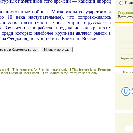
ктурных памятников того времени — ханский дворец
Иван
ло постоянные войны с Московским государством и
Результат
о 18 века наступательные), что сопровождалось
Всего отв
оличества пленников из числа мирного русского и
я. Захваченные в рабство продавались на крымских
 среди которых наиболее крупным являлся рынок в
ная Феодосия), в Турцию и на Ближний Восток
Админис
 only!| |
This feature is for Premium users only!| |
This feature is for Premium
/
This fe
e is for Premium users only!| |
This feature is for Premium users only! .