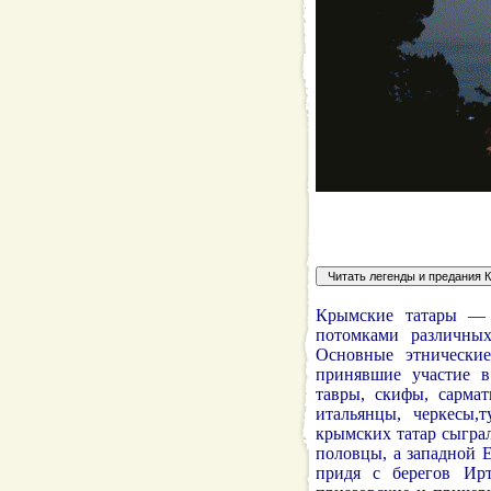
Крымские татары — 
потомками различны
Основные этнически
принявшие участие в
тавры, скифы, сармат
итальянцы, черкесы,
крымских татар сыгра
половцы, а западной 
придя с берегов Ирт