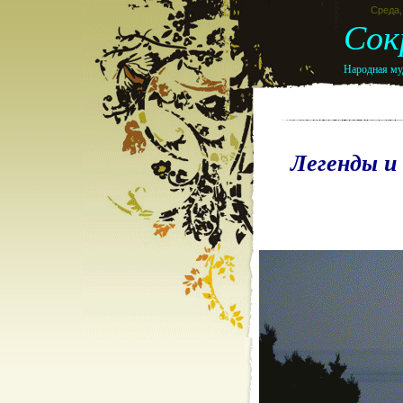
Среда, 
Сок
Народная муд
Легенды и