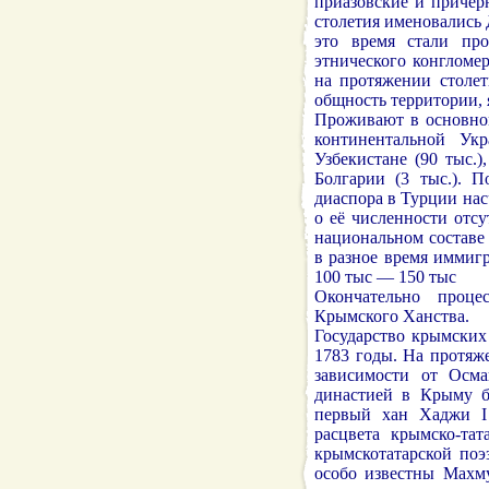
приазовские и причер
столетия именовались
это время стали пр
этнического конгломе
на протяжении столе
общность территории, 
Проживают в основном
континентальной Ук
Узбекистане (90 тыс.)
Болгарии (3 тыс.). 
диаспора в Турции нас
о её численности отс
национальном составе
в разное время иммиг
100 тыс — 150 тыс
Окончательно проц
Крымского Ханства.
Государство крымских
1783 годы. На протяж
зависимости от Осм
династией в Крыму бы
первый хан Хаджи I
расцвета крымско-тат
крымскотатарской по
особо известны Махм