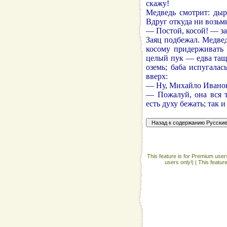
скажу!
Медведь смотрит: дыр
Вдруг откуда ни возьм
— Постой, косой! — за
Заяц подбежал. Медвед
косому придерживать 
целый пук — едва тащ
оземь; баба испугалас
вверх:
— Ну, Михайло Иванов
— Пожалуй, она вся т
есть духу бежать; так и
This feature is for Premium users
users only!| |
This featur