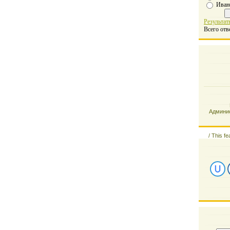
Иван
Результат
Всего отв
Админис
/
This fe