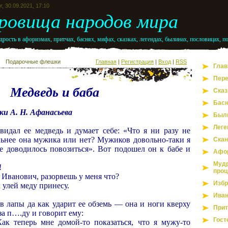
г, 30.09.2021, 17:10
ровища народов мира
рость в афоризмах, притчах, баснях, мифах, сказках, легендах, былинах, пословицах, п
Подарочные флешки
Главная
|
Регистрация
|
Вход
|
RSS
Глав
Пере
Медведь и баба
Сказ
Бас
ки А. Н. Афанасьева
Был
Леге
увидал ее медведь и думает себе: «Что я ни разу не
льнее она мужика или нет? Мужиков довольно-таки я
Скан
не доводилось повозиться». Вот подошел он к бабе и
Афо
Мудр
!
проц
Иванович, разорвешь у меня что?
Избр
к улей меду принесу.
Иван
в лапы да как ударит ее обземь — она и ноги кверху
Прит
 за п….ду и говорит ему:
Гост
к теперь мне домой-то показаться, что я мужу-то