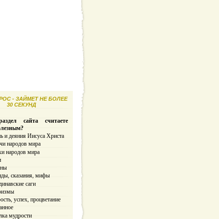
ОС - ЗАЙМЕТ НЕ БОЛЕЕ
30 СЕКУНД
аздел сайта считаете
олезным?
ь и деяния Иисуса Христа
чи народов мира
ки народов мира
и
ины
нды, сказания, мифы
динавские саги
ризмы
сть, успех, процветание
анное
лка мудрости