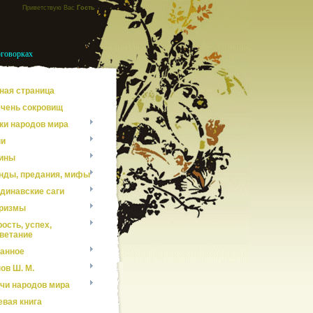
Приветствую Вас
Гость
оговорках
ная страница
чень сокровищ
ки народов мира
ни
ины
нды, предания, мифы
динавские саги
ризмы
ость, успех,
ветание
анное
ов Ш. М.
чи народов мира
евая книга