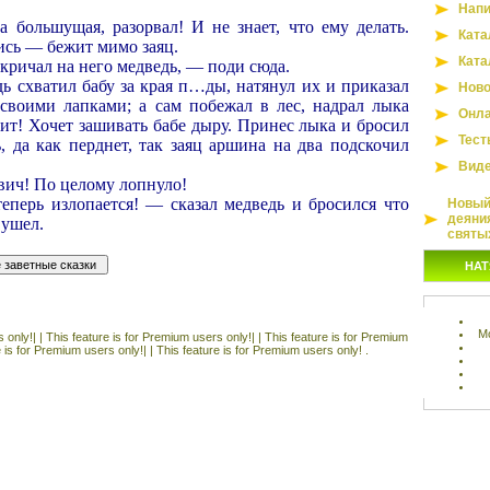
Напи
а большущая, разорвал! И не знает, что ему делать.
Ката
ись — бежит мимо заяц.
Ката
кричал на него медведь, — поди сюда.
ь схватил бабу за края п…ды, натянул их и приказал
Ново
своими лапками; а сам побежал в лес, надрал лыка
Онла
ит! Хочет зашивать бабе дыру. Принес лыка и бросил
Тест
ь, да как перднет, так заяц аршина на два подскочил
Вид
ич! По целому лопнуло!
еперь излопается! — сказал медведь и бросился что
Новый 
деяни
 ушел.
святы
НАТ
М
 only!| |
This feature is for Premium users only!| |
This feature is for Premium
e is for Premium users only!| |
This feature is for Premium users only! .