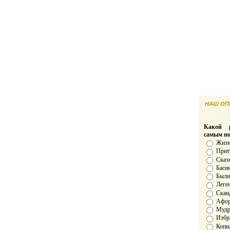
НАШ ОПР
Какой р
самым п
Жизн
Прит
Сказ
Басн
Был
Леге
Скан
Афо
Мудро
Избр
Копи