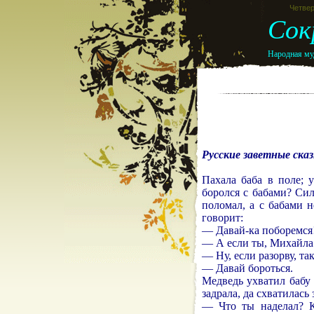
Четвер
Сок
Народная муд
Русские заветные сказ
Пахала баба в поле; 
боролся с бабами? Си
поломал, а с бабами 
говорит:
— Давай-ка поборемся
— А если ты, Михайла 
— Ну, если разорву, та
— Давай бороться.
Медведь ухватил бабу 
задрала, да схватилась
— Что ты наделал? Ка