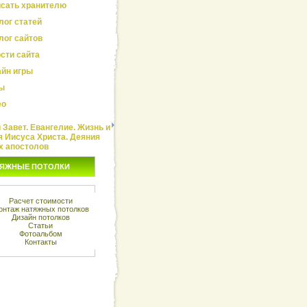
сать хранителю
лог статей
лог сайтов
сти сайта
йн игры
ы
ео
Завет. Евангелие. Жизнь и
я Иисуса Христа. Деяния
х апостолов
ЯЖНЫЕ ПОТОЛКИ
Расчет стоимости
онтаж натяжных потолков
Дизайн потолков
Статьи
Фотоальбом
Контакты