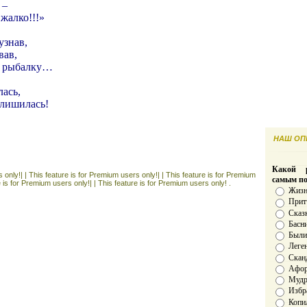
 –
жалко!!!»
узнав,
вав,
а рыбалку…
ась,
 лишилась!
НАШ ОПР
Какой р
 only!| |
This feature is for Premium users only!| |
This feature is for Premium
самым п
e is for Premium users only!| |
This feature is for Premium users only! .
Жизн
Прит
Сказ
Басн
Был
Леге
Скан
Афо
Мудро
Избр
Копи