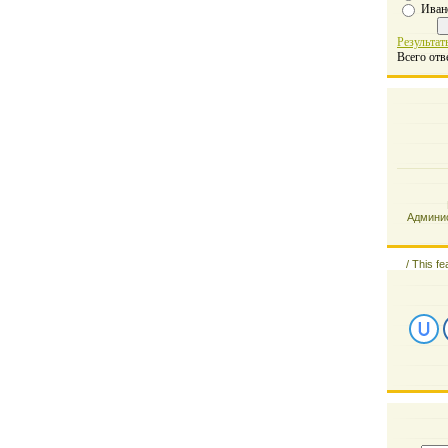
Иван
Результат
Всего отв
Админис
/
This fe