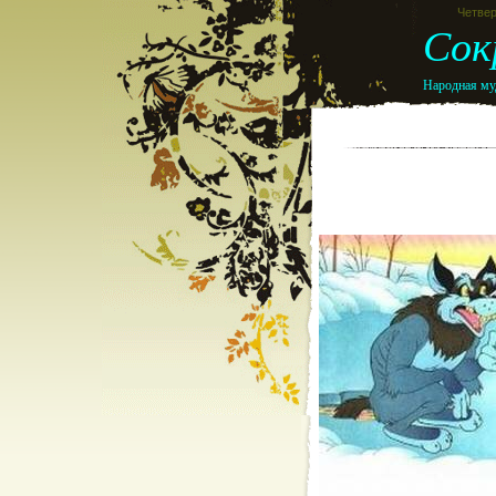
Четвер
Сок
Народная муд