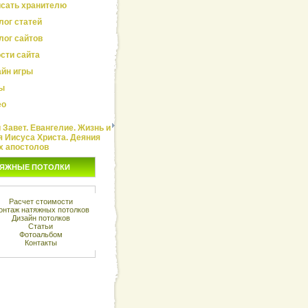
сать хранителю
лог статей
лог сайтов
сти сайта
йн игры
ы
ео
Завет. Евангелие. Жизнь и
я Иисуса Христа. Деяния
х апостолов
ЯЖНЫЕ ПОТОЛКИ
Расчет стоимости
онтаж натяжных потолков
Дизайн потолков
Статьи
Фотоальбом
Контакты