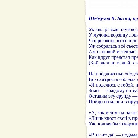
Шебзухов В. Басни, пр
Украла рыжая плутовк
У мужика корзину ловк
Что рыбкою была полн
Уж собралась всё съест
Аж слюнкой истеклась 
Как вдруг предстал пр
(Кой знал не малый в р
На предложенье «подел
Всю хитрость собрала 
«Я поделюсь с тобой, н
Знай — каждому на зуб
Оставим эту ерунду —
Пойди и налови в пруд
«А, как и чем ты нало
«Лишь хвост свой в пр
Уж полная была корзин
«Вот это да! — подума