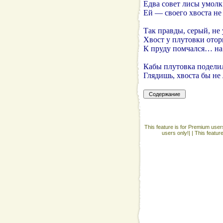
Едва совет лисы умолк
Ей — своего хвоста не 
Так правды, серый, не 
Хвост у плутовки отор
К пруду помчался… н
Кабы плутовка поделил
Глядишь, хвоста бы не
This feature is for Premium users
users only!| |
This featur