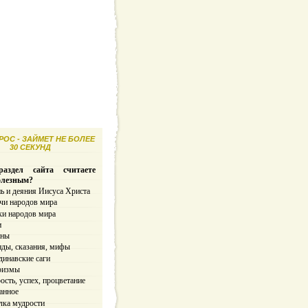
ОС - ЗАЙМЕТ НЕ БОЛЕЕ
30 СЕКУНД
аздел сайта считаете
олезным?
ь и деяния Иисуса Христа
чи народов мира
ки народов мира
и
ины
нды, сказания, мифы
динавские саги
ризмы
сть, успех, процветание
анное
лка мудрости