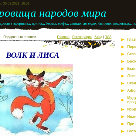
г, 30.09.2021, 16:51
ровища народов мира
рость в афоризмах, притчах, баснях, мифах, сказках, легендах, былинах, пословицах, п
Подарочные флешки
Главная
|
Регистрация
|
Вход
|
RSS
Глав
Пере
ВОЛК И ЛИСА
Сказ
Бас
Был
Леге
Скан
Афо
Мудр
проц
Избр
Иван
Прит
Гост