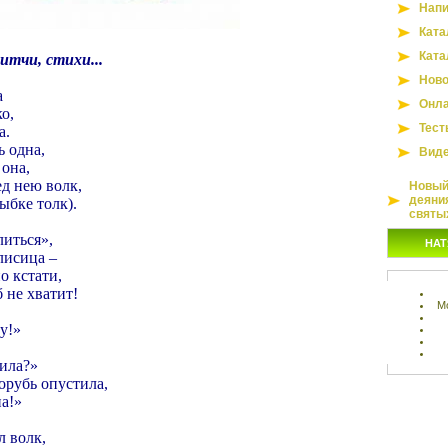
Напи
Ката
Ката
итчи, стихи...
Ново
а
Онла
о,
Тест
а.
ь одна,
Вид
она,
ед нею волк,
Новый 
деяни
ыбке толк).
святы
иться»,
НАТ
лисица –
о кстати,
 не хватит!
М
у!»
вила?»
орубь опустила,
а!»
л волк,