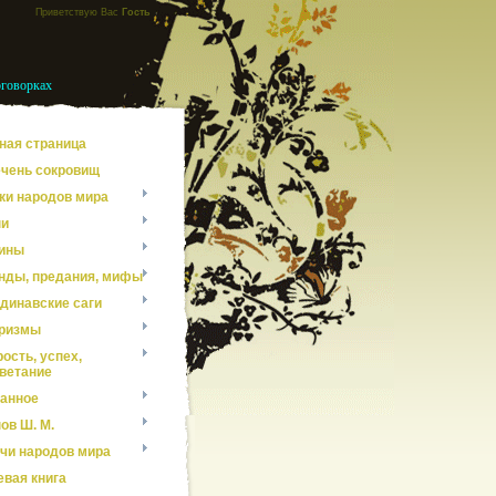
Приветствую Вас
Гость
оговорках
ная страница
чень сокровищ
ки народов мира
ни
ины
нды, предания, мифы
динавские саги
ризмы
ость, успех,
ветание
анное
ов Ш. М.
чи народов мира
евая книга