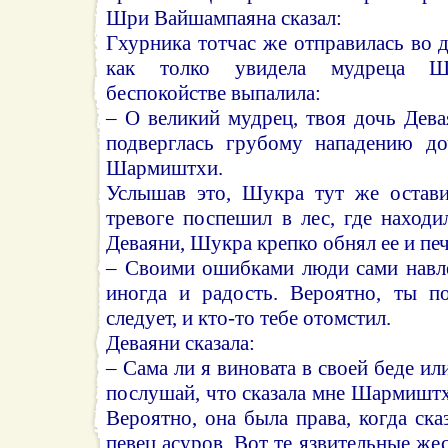
Шри Вайшампаяна сказал:
Гхурника тотчас же отправилась во д
как толко увидела мудреца Ш
беспокойстве выпалила:
– О великий мудрец, твоя дочь Девая
подверглась грубому нападению д
Шармиштхи.
Услышав это, Шукра тут же остави
тревоге поспешил в лес, где находи
Деваяни, Шукра крепко обнял ее и печ
– Своими ошибками люди сами навле
иногда и радость. Вероятно, ты по
следует, и кто-то тебе отомстил.
Деваяни сказала:
– Сама ли я виновата в своей беде ил
послушай, что сказала мне Шармишт
Вероятно, она была права, когда ска
певец асуров. Вот те язвительные же