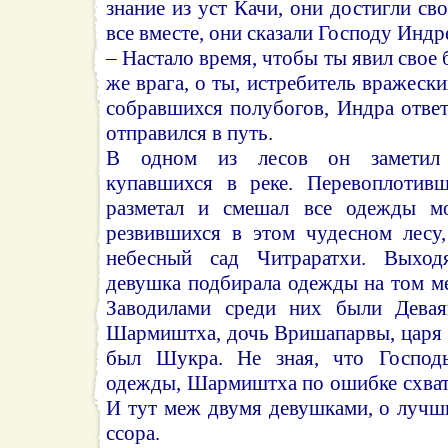
знание из уст Качи, они достигли св
все вместе, они сказали Господу Индр
– Настало время, чтобы ты явил свое
же врага, о ты, истребитель вражеск
собравшихся полубогов, Индра ответи
отправился в путь.
В одном из лесов он заметил 
купавшихся в реке. Перевоплотивш
разметал и смешал все одежды мо
резвившихся в этом чудесном лесу
небесный сад Читраратхи. Выход
девушка подбирала одежды на том мес
Заводилами среди них были Дева
Шармиштха, дочь Вришапарвы, царя 
был Шукра. Не зная, что Господ
одежды, Шармиштха по ошибке схват
И тут меж двумя девушками, о лучши
ссора.