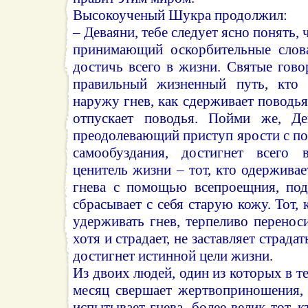
Высокоученый Шукра продолжил:
– Деваяни, тебе следует ясно понять, 
принимающий оскорбительные слова
достичь всего в жизни. Святые говор
правильный жизненный путь, кто 
наружу гнев, как сдерживает поводьям
отпускает поводья. Пойми же, Дев
преодолевающий приступ ярости с 
самообуздания, достигнет всего
ценитель жизни – тот, кто одержива
гнева с помощью всепроещния, под
сбрасывает с себя старую кожу. Тот,
удерживать гнев, терпеливо переноси
хотя и страдает, не заставляет страда
достигнет истинной цели жизни.
Из двоих людей, один из которых в т
месяц свершает жертвоприношения, 
испытывает гнева, более велик тот, к