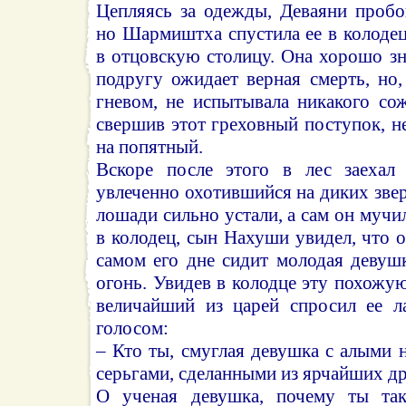
Цепляясь за одежды, Деваяни пробо
но Шармиштха спустила ее в колодец,
в отцовскую столицу. Она хорошо зна
подругу ожидает верная смерть, но
гневом, не испытывала никакого со
свершив этот греховный поступок, н
на попятный.
Вскоре после этого в лес заехал
увлеченно охотившийся на диких звер
лошади сильно устали, а сам он мучи
в колодец, сын Нахуши увидел, что о
самом его дне сидит молодая девушк
огонь. Увидев в колодце эту похожу
величайший из царей спросил ее 
голосом:
– Кто ты, смуглая девушка с алыми 
серьгами, сделанными из ярчайших д
О ученая девушка, почему ты так