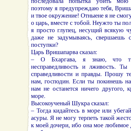
последовала попытка убить мою 
поэтому я предупреждаю тебя, Вриша
и твое окружение! Отныене я не смогу
о царь, вместе с тобой. Неужто ты пол
я просто глупец, несущий всякую ч
даже не задумываясь, свершаешь с
поступки?
Царь Вришапарва сказал:
– О Бхаргава, я знаю, что т
несправедливость и лживость. Ты 
справедливости и правды. Прошу те
нам, господин. Если ты покинешь нас
нам не останется ничего другого, 
море.
Высокоученый Шукра сказал:
– Тогда кидайтесь в море или убегайт
асуры. Я не могу терпеть такой жес
к моей дочери, ибо она мое любимое 