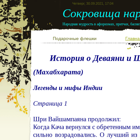
Четверг, 30.09.2021, 17:04
Сокровища нар
Народная мудрость в афоризмах, притчах, баснях
Подарочные флешки
Главна
История о Деваяни и
(Махабхарата)
Легенды и мифы Индии
Страница 1
Шри Вайшампаяна продолжил:
Когда Кача вернулся с обретенным им
сильно возрадовались. О лучший из 