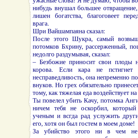
ужасные слова! Я не думаю, чтобы во
нибудь внушал большее отвращение, 
лишен богатства, благоговеет пере
врага.
Шри Вайшампаяна сказал:
После этого Шукра, самый возвы
потомков Бхрину, рассерженный, по
недолго раздумывая, сказал:
– Безбожие приносит свои плоды не
корова. Если кара не пстигнет 
несправедливость, она непременно по
внуков. Но грех обязательно принесе
тому, как тяжелая еда воздействует н
Ты повелел убить Качу, потомка Анг
ничем тебя не оскорбил, который
ученым и всгда рад услужить друг
его, хотя он был гостем в моем доме!
За убийство этого ни в чем н