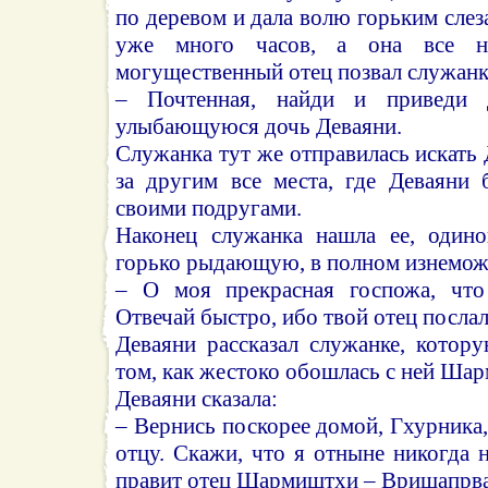
по деревом и дала волю горьким слез
уже много часов, а она все не
могущественный отец позвал служанку
– Почтенная, найди и приведи
улыбающуюся дочь Деваяни.
Служанка тут же отправилась искать 
за другим все места, где Деваяни 
своими подругами.
Наконец служанка нашла ее, одино
горько рыдающую, в полном изнемож
– О моя прекрасная госпожа, что
Отвечай быстро, ибо твой отец послал
Деваяни рассказал служанке, котор
том, как жестоко обошлась с ней Ша
Деваяни сказала:
– Вернись поскорее домой, Гхурника,
отцу. Скажи, что я отныне никогда н
правит отец Шармиштхи – Вришапрва