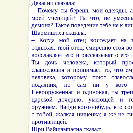
Деваяни сказала:
– Почему ты берешь мои одежды, а
моей ученицей? Ты что, не умеешь
демона? Такое поведение тебе не к лиц
Шармиштха сказала:
– Когда мой отец восседает на т
отдыхая, твой отец, смиренно стоя во
восславляет его и рассказыват о его
Ты дочь человека, который прос
славословия и принимает то, что е
человека, которому поют славосл
подаяния, но сам ни у кого н
Невооруженная и одинокая, ты тре
царской дочерью, умеющей и гот
оружием. Найди кого-нибудь, кто сог
с тобой, жалкая нищенка; я же не с
противницей.
Шри Вайшампаяна сказал: