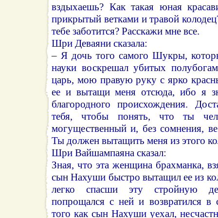
вздыхаешь? Как такая юная красав
прикрытый ветками и травой колодец?
тебе заботится? Расскажи мне все.
Шри Деваяни сказала:
– Я дочь того самого Шукры, кото
науки воскрешал убитых полубогам
царь, мою правую руку с ярко крас
ее и вытащи меня отсюда, ибо я з
благородного происхождения. Дост
тебя, чтобы понять, что ты чел
могущественный и, без сомнения, в
Ты должен вытащить меня из этого кол
Шри Вайшампаяна сказал:
Зная, что эта женщина брахманка, вз
сын Нахуши быстро вытащил ее из ко
легко спасши эту стройную де
попрощался с ней и возвратился в 
того как сын Нахуши уехал, несчаст