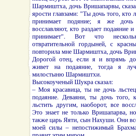
Шармиштха, дочь Вришапарвы, сказа
ярости главзами: "Ты дочь того, кто 
принимает подяние; я же дочь 
восславляют, кто раздает подаяние и
принимает". Вот что несколь
отвратительной гордыней, с красн
повторила мне Шармиштха, дочь Ври
Дорогой отец, если я и впрямь до
живет на подаяние, тогда я лу
милостыню Шармиштхи.
Высокоученый Шукра сказал:
– Моя красавица, ты не дочь льсте
подаяние. Деваяни, ты дочь того, 
льстить другим, наоборот, все восс
Это знает не только Вришапарва, н
также царь Яяти, сын Нахуши. Они вс
моей силы – непостижимый Брахма
правит этим миром.