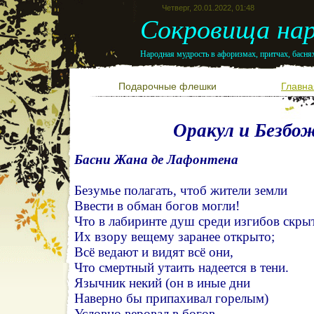
Четверг, 20.01.2022, 01:48
Сокровища нар
Народная мудрость в афоризмах, притчах, баснях
Подарочные флешки
Главна
Оракул и Безбо
Басни Жана де Лафонтена
Безумье полагать, чтоб жители земли
Ввести в обман богов могли!
Что в лабиринте душ среди изгибов скры
Их взору вещему заранее открыто;
Всё ведают и видят всё они,
Что смертный утаить надеется в тени.
Язычник некий (он в иные дни
Наверно бы припахивал горелым)
Условно веровал в богов,