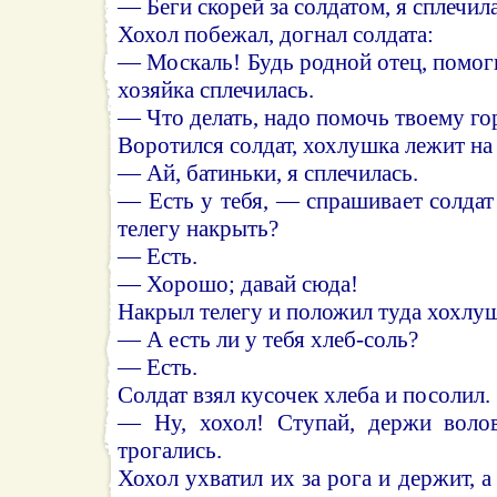
— Беги скорей за солдатом, я сплечил
Хохол побежал, догнал солдата:
— Москаль! Будь родной отец, помоги
хозяйка сплечилась.
— Что делать, надо помочь твоему го
Воротился солдат, хохлушка лежит на 
— Ай, батиньки, я сплечилась.
— Есть у тебя, — спрашивает солдат
телегу накрыть?
— Есть.
— Хорошо; давай сюда!
Накрыл телегу и положил туда хохлуш
— А есть ли у тебя хлеб-соль?
— Есть.
Солдат взял кусочек хлеба и посолил.
— Ну, хохол! Ступай, держи волов
трогались.
Хохол ухватил их за рога и держит, а 