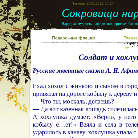
Пятница, 28.01.2022, 14:14
Сокровища нар
Народная мудрость в афоризмах, притчах, баснях
Подарочные флешки
Главна
Солдат и хохл
Русские заветные сказки А. Н. Афан
Ехал хохол с жинкою и сыном в город
привязал на дороге кобылу к дереву и
— Что ты, москаль, делаешь?
— Да вот казенная лошадь сплечилась,
А хохлушка думает: «Верно, у нег
кобылу е…ет!» Взяла и села в теле
ударилось в канаву, хохлушка упала с 