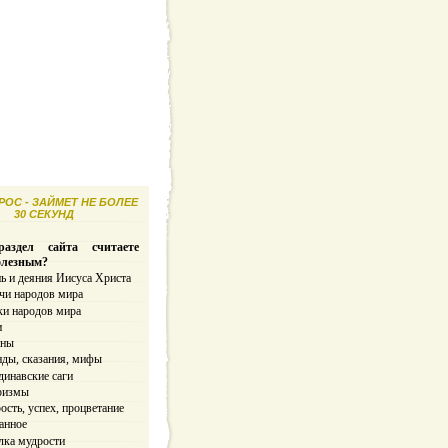
ОС - ЗАЙМЕТ НЕ БОЛЕЕ
30 СЕКУНД
аздел сайта считаете
олезным?
ь и деяния Иисуса Христа
чи народов мира
ки народов мира
и
ины
нды, сказания, мифы
динавские саги
ризмы
сть, успех, процветание
анное
лка мудрости