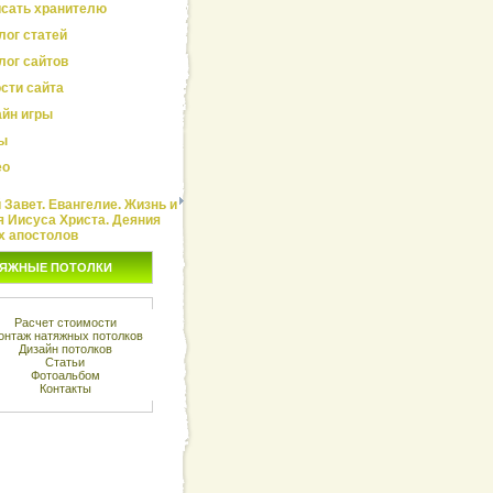
сать хранителю
лог статей
лог сайтов
сти сайта
йн игры
ы
ео
Завет. Евангелие. Жизнь и
я Иисуса Христа. Деяния
х апостолов
ЯЖНЫЕ ПОТОЛКИ
Расчет стоимости
онтаж натяжных потолков
Дизайн потолков
Статьи
Фотоальбом
Контакты