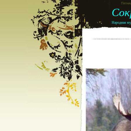
Пятниц
Сок
Народная муд