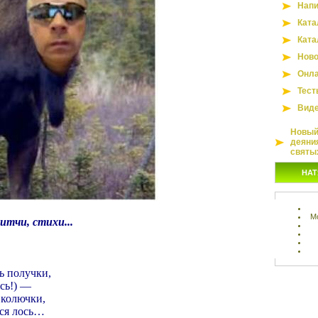
Напи
Ката
Ката
Ново
Онла
Тест
Вид
Новый 
деяни
святы
НАТ
М
итчи, стихи...
ь получки,
ось!) —
 колючки,
ся лось…