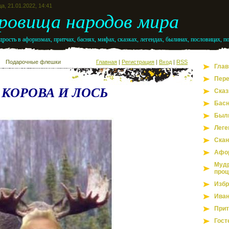
а, 21.01.2022, 14:41
ровища народов мира
рость в афоризмах, притчах, баснях, мифах, сказках, легендах, былинах, пословицах, п
Подарочные флешки
Главная
|
Регистрация
|
Вход
|
RSS
Глав
Пере
КОРОВА И ЛОСЬ
Сказ
Бас
Был
Леге
Скан
Афо
Мудр
проц
Избр
Иван
Прит
Гост