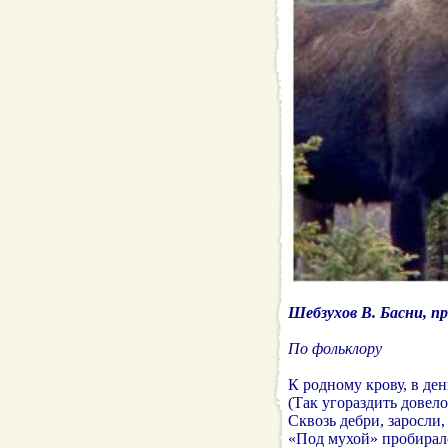
Шебзухов В. Басни, пр
По фольклору
К родному крову, в ден
(Так угораздить довел
Сквозь дебри, заросли,
«Под мухой» пробирал