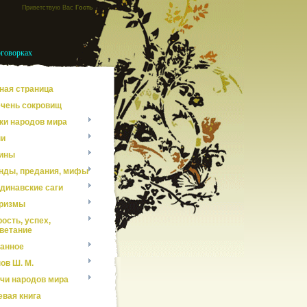
Приветствую Вас
Гость
оговорках
ная страница
чень сокровищ
ки народов мира
ни
ины
нды, предания, мифы
динавские саги
ризмы
ость, успех,
ветание
анное
ов Ш. М.
чи народов мира
евая книга