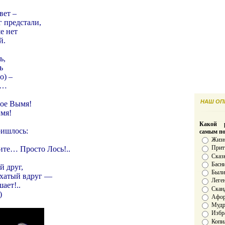
вет –
г предстали,
е нет
й.
ь,
ь
о) –
а…
НАШ ОПР
ое Вымя!
имя!
Какой р
ришлось:
самым п
Жизн
Прит
ите… Просто Лось!..
Сказ
Басн
й друг,
Был
охатый вдруг —
Леге
ает!..
Скан
)
Афо
Мудро
Избр
Копи