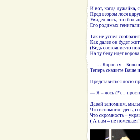
И вот, когда лужайка, с
Пред взором лося вдру
Увидел лось, что больш
Его родимых генитали
Так не успел сообразит
Как далее он будет жит
(Ведь состояние-то нов
На ту беду идёт коров
— … Корова я – Больш
Теперь скажите Ваше 
Представиться лосю п
— Я – лось (?)… прост
Давай запомним, милы
Что вспомнил здесь, с
Что скромность – украш
( А нам – не помешает!