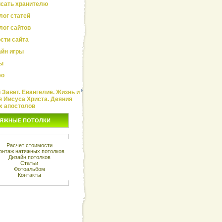
сать хранителю
лог статей
лог сайтов
сти сайта
йн игры
ы
ео
Завет. Евангелие. Жизнь и
я Иисуса Христа. Деяния
х апостолов
ЯЖНЫЕ ПОТОЛКИ
Расчет стоимости
онтаж натяжных потолков
Дизайн потолков
Статьи
Фотоальбом
Контакты