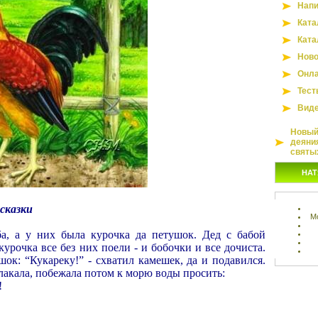
Напи
Ката
Ката
Ново
Онла
Тест
Вид
Новый 
деяни
святы
НАТ
сказки
М
а, а у них была курочка да петушок. Дед с бабой
курочка все без них поели - и бобочки и все дочиста.
шок: “Кукареку!” - схватил камешек, да и подавился.
лакала, побежала потом к морю воды просить:
!