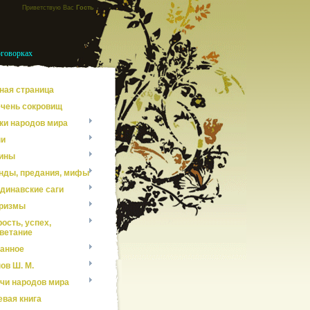
Приветствую Вас
Гость
оговорках
ная страница
чень сокровищ
ки народов мира
ни
ины
нды, предания, мифы
динавские саги
ризмы
ость, успех,
ветание
анное
ов Ш. М.
чи народов мира
евая книга