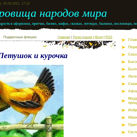
г, 30.09.2021, 17:10
ровища народов мира
рость в афоризмах, притчах, баснях, мифах, сказках, легендах, былинах, пословицах, п
Подарочные флешки
Главная
|
Регистрация
|
Вход
|
RSS
Глав
Пере
Петушок и курочка
Сказ
Бас
Был
Леге
Скан
Афо
Мудр
проц
Избр
Иван
Прит
Гост