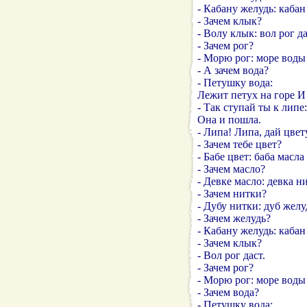
- Кабану желудь: кабан
- Зачем клык?
- Волу клык: вол рог да
- Зачем рог?
- Морю рог: море воды 
- А зачем вода?
- Петушку вода:
Лежит петух на горе И
- Так ступай ты к липе
Она и пошла.
- Липа! Липа, дай цвет
- Зачем тебе цвет?
- Бабе цвет: баба масла 
- Зачем масло?
- Девке масло: девка ни
- Зачем нитки?
- Дубу нитки: дуб желу
- Зачем желудь?
- Кабану желудь: кабан
- Зачем клык?
- Вол рог даст.
- Зачем рог?
- Морю рог: море воды 
- Зачем вода?
- Петушку вода: