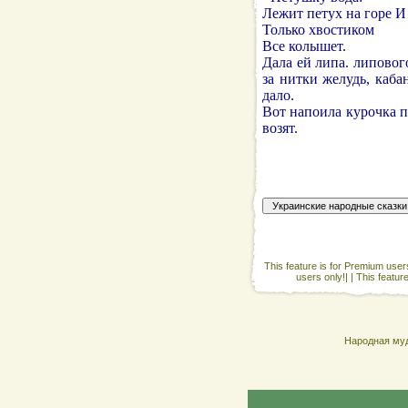
Лежит петух на горе И
Только хвостиком
Все колышет.
Дала ей липа. липового
за нитки желудь, кабан
дало.
Вот напоила курочка п
возят.
This feature is for Premium users
users only!| |
This featur
Народная муд