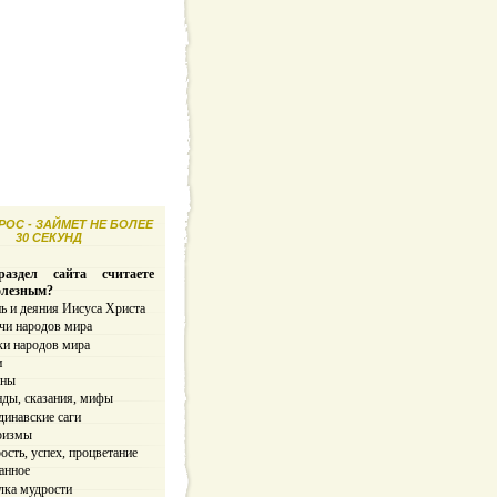
ОС - ЗАЙМЕТ НЕ БОЛЕЕ
30 СЕКУНД
аздел сайта считаете
олезным?
ь и деяния Иисуса Христа
чи народов мира
ки народов мира
и
ины
нды, сказания, мифы
динавские саги
ризмы
сть, успех, процветание
анное
лка мудрости