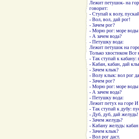
Лежит петушок- на гор
говорит:
- Ступай к волу, пуска
- Вол, вол, дай рог!
- Зачем рог?
- Морю рог: море воды 
- А зачем вода?
- Петушку вода:
Лежит петушок на горе
Только хвостиком Все 
- Так ступай к кабану:
- Кабан, кабан, дай кл
- Зачем клык?
- Волу клык: вол рог да
- Зачем рог?
- Морю рог: море воды 
- А зачем вода?
- Петушку вода:
Лежит петух на горе И
- Так ступай к дубу: п
- Дуб, дуб, дай желудь!
- Зачем желудь?
- Кабану желудь: кабан
- Зачем клык?
- Вол рог даст.