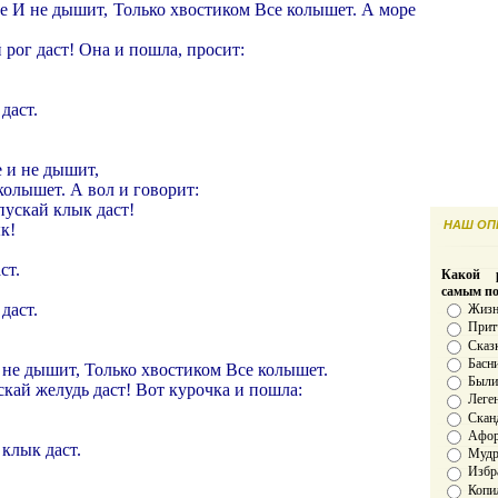
е И не дышит, Только хвостиком Все колышет. А море
й рог даст! Она и пошла, просит:
даст.
 и не дышит,
колышет. А вол и говорит:
 пускай клык даст!
НАШ ОПР
ык!
ст.
Какой р
самым п
даст.
Жизн
Прит
Сказ
Басн
 не дышит, Только хвостиком Все колышет.
Был
ускай желудь даст! Вот курочка и пошла:
Леге
Скан
Афо
 клык даст.
Мудро
Избр
Копи