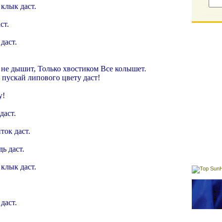
 клык даст.
ст.
даст.
 не дышит, Только хвостиком Все колышет.
: пускай липового цвету даст!
у!
даст.
ток даст.
дь даст.
 клык даст.
даст.