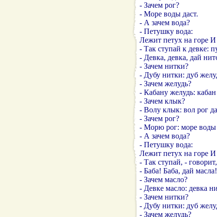
- Зачем рог?
- Море воды даст.
- А зачем вода?
- Петушку вода:
Лежит петух на горе И
- Так ступай к девке: 
- Девка, девка, дай нит
- Зачем нитки?
- Дубу нитки: дуб желу
- Зачем желудь?
- Кабану желудь: кабан
- Зачем клык?
- Волу клык: вол рог да
- Зачем рог?
- Морю рог: море воды 
- А зачем вода?
- Петушку вода:
Лежит петух на горе И
- Так ступай, - говорит,
- Баба! Баба, дай масла!
- Зачем масло?
- Девке масло: девка н
- Зачем нитки?
- Дубу нитки: дуб желу
- Зачем желудь?