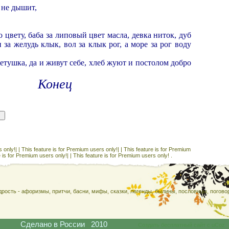
 не дышит,
 цвету, баба за липовый цвет масла, девка ниток, дуб
 за желудь клык, вол за клык рог, а море за рог воду
етушка, да и живут себе, хлеб жуют и постолом добро
Конец
 only!| |
This feature is for Premium users only!| |
This feature is for Premium
e is for Premium users only!| |
This feature is for Premium users only! .
рость - афоризмы, притчи, басни, мифы, сказки, легенды, былины, пословицы, поговор
Сделано в России 2010
Создать бесплатный сайт с uCoz