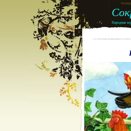
Четвер
Сок
Народная муд