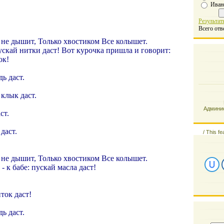
Иван
Результат
Всего отв
 не дышит, Только хвостиком Все колышет.
пускай нитки даст! Вот курочка пришла и говорит:
ок!
дь даст.
 клык даст.
Админис
ст.
даст.
/
This fe
 не дышит, Только хвостиком Все колышет.
 - к бабе: пускай масла даст!
иток даст!
дь даст.