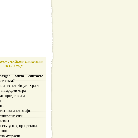
ОС - ЗАЙМЕТ НЕ БОЛЕЕ
30 СЕКУНД
аздел сайта считаете
олезным?
ь и деяния Иисуса Христа
чи народов мира
ки народов мира
и
ины
нды, сказания, мифы
динавские саги
ризмы
сть, успех, процветание
анное
лка мудрости