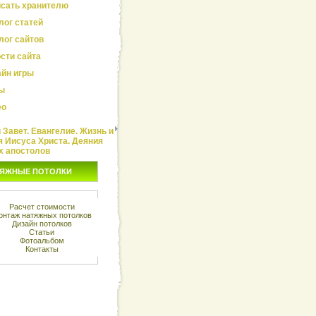
сать хранителю
лог статей
лог сайтов
сти сайта
йн игры
ы
ео
Завет. Евангелие. Жизнь и
я Иисуса Христа. Деяния
х апостолов
ЯЖНЫЕ ПОТОЛКИ
Расчет стоимости
онтаж натяжных потолков
Дизайн потолков
Статьи
Фотоальбом
Контакты