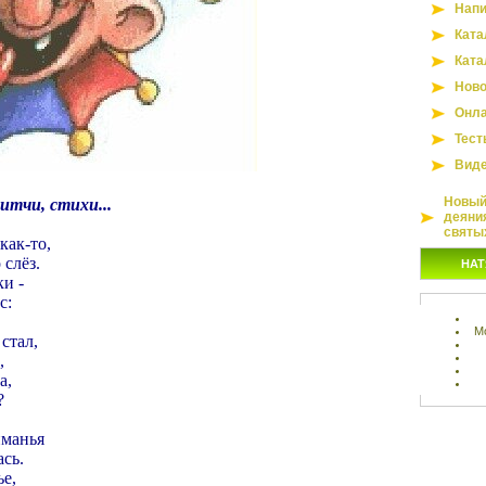
Напи
Ката
Ката
Ново
Онла
Тест
Вид
Новый 
итчи, стихи...
деяни
святы
как-то,
 слёз.
НАТ
ки -
с:
М
стал,
,
а,
?
иманья
сь.
ье,