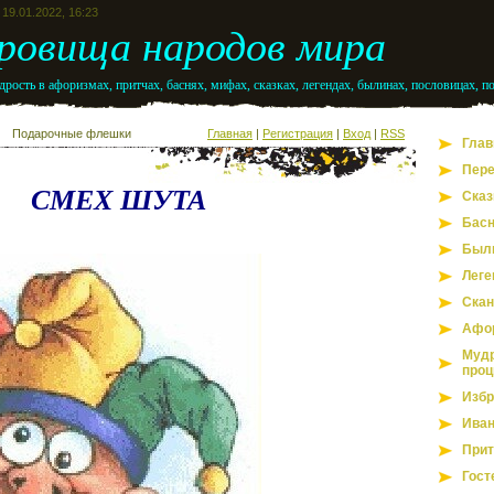
19.01.2022, 16:23
ровища народов мира
рость в афоризмах, притчах, баснях, мифах, сказках, легендах, былинах, пословицах, п
Подарочные флешки
Главная
|
Регистрация
|
Вход
|
RSS
Глав
Пере
СМЕХ ШУТА
Сказ
Бас
Был
Леге
Скан
Афо
Мудр
проц
Избр
Иван
Прит
Гост