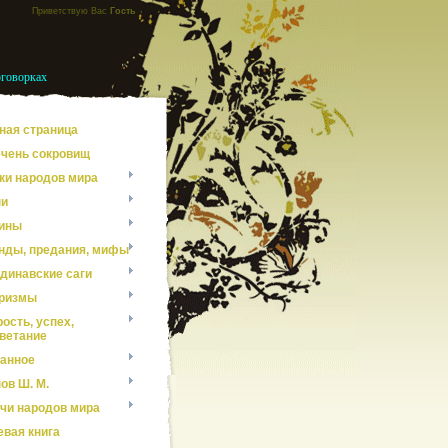
Приветствую Вас
Гость
оговорках
ная страница
чень сокровищ
ки народов мира
ни
ины
нды, предания, мифы
динавские саги
ризмы
ость, успех,
ветание
анное
ов Ш. М.
чи народов мира
евая книга