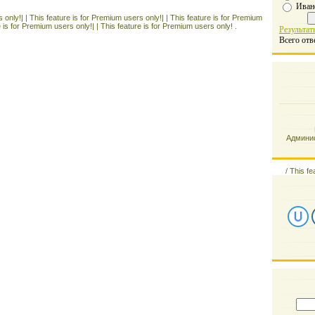
Иван
 only!| |
This feature is for Premium users only!| |
This feature is for Premium
e is for Premium users only!| |
This feature is for Premium users only! .
Результат
Всего отв
Админис
/
This fe