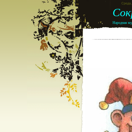
Среда, 
Сок
Народная муд