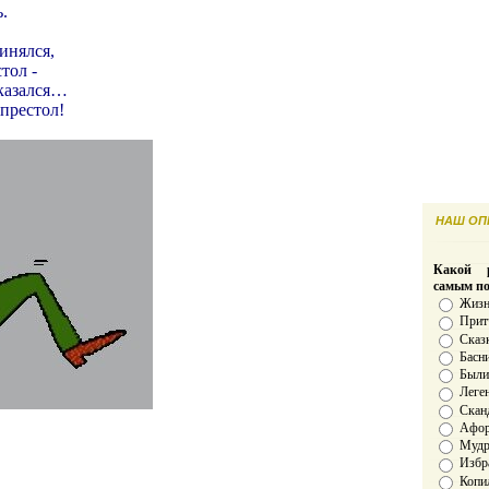
.
инялся,
тол -
казался…
престол!
НАШ ОПР
Какой р
самым п
Жизн
Прит
Сказ
Басн
Был
Леге
Скан
Афо
Мудро
Избр
Копи