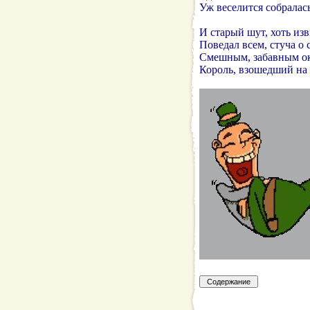
Уж веселится собралась
И старый шут, хоть изв
Поведал всем, стуча о с
Смешным, забавным о
Король, взошедший на 