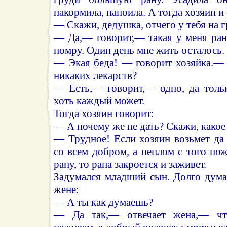
накормила, напоила. А тогда хозяин и
— Скажи, дедушка, отчего у тебя на г
— Да,— говорит,— такая у меня рана
помру. Один день мне жить осталось.
— Экая беда! — говорит хозяйка.— 
никаких лекарств?
— Есть,— говорит,— одно, да тольк
хоть каждый может.
Тогда хозяин говорит:
— А почему же не дать? Скажи, какое
— Трудное! Если хозяин возьмет да
со всем добром, а пеплом с того п
рану, то рана закроется и заживет.
Задумался младший сын. Долго дума
жене:
— А ты как думаешь?
— Да так,— отвечает жена,— ч