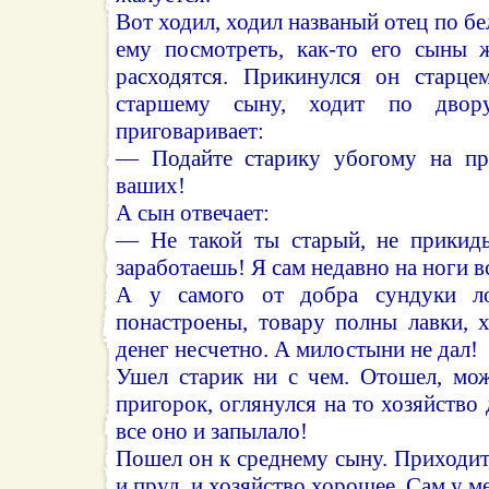
Вот ходил, ходил названый отец по бел
ему посмотреть, как-то его сыны 
расходятся. Прикинулся он старце
старшему сыну, ходит по двору,
приговаривает:
— Подайте старику убогому на пр
ваших!
А сын отвечает:
— Не такой ты старый, не прикид
заработаешь! Я сам недавно на ноги в
А у самого от добра сундуки ло
понастроены, товару полны лавки, 
денег несчетно. А милостыни не дал!
Ушел старик ни с чем. Отошел, може
пригорок, оглянулся на то хозяйство
все оно и запылало!
Пошел он к среднему сыну. Приходит,
и пруд, и хозяйство хорошее. Сам у м