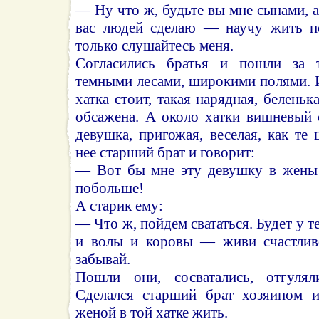
— Ну что ж, будьте вы мне сынами, а
вас людей сделаю — научу жить по
только слушайтесь меня.
Согласились братья и пошли за 
темными лесами, широкими полями. 
хатка стоит, такая нарядная, белень
обсажена. А около хатки вишневый 
девушка, пригожая, веселая, как те 
нее старший брат и говорит:
— Вот бы мне эту девушку в жены!
побольше!
А старик ему:
— Что ж, пойдем свататься. Будет у те
и волы и коровы — живи счастливо
забывай.
Пошли они, сосватались, отгулял
Сделался старший брат хозяином и
женой в той хатке жить.