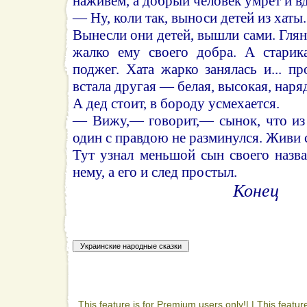
наживем, а добрый человек умрет и в
— Ну, коли так, выноси детей из хаты.
Вынесли они детей, вышли сами. Глян
жалко ему своего добра. А старик
поджег. Хата жарко занялась и... пр
встала другая — белая, высокая, наря
А дед стоит, в бороду усмехается.
— Вижу,— говорит,— сынок, что из 
один с правдою не разминулся. Живи 
Тут узнал меньшой сын своего назва
нему, а его и след простыл.
Конец
This feature is for Premium users only!| |
This featur