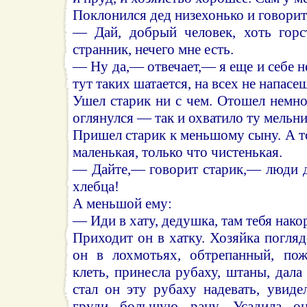
Поклонился дед низехонько и говорит
— Дай, добрый человек, хоть горс
странник, нечего мне есть.
— Ну да,— отвечает,— я еще и себе н
тут таких шатается, на всех не напасе
Ушел старик ни с чем. Отошел немног
оглянулся — так и охватило ту мель
Пришел старик к меньшому сыну. А то
маленькая, только что чистенькая.
— Дайте,— говорит старик,— люди д
хлебца!
А меньшой ему:
— Иди в хату, дедушка, там тебя накор
Приходит он в хатку. Хозяйка погляд
он в лохмотьях, обтрепанный, пож
клеть, принесла рубаху, штаны, дала
стал он эту рубаху надевать, увиде
груди большую рану. Усадила он