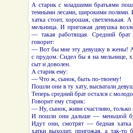
А старик с младшими братьями пош
темными лесами, широкими полями. 
хатка стоит, хорошая, светленькая. 
мельница. И пригожая девушка возле
— такая работящая. Средний брат 
говорит:
— Вот бы мне эту девушку в жены! 
с прудом. Сидел бы я на мельнице,
сыт и доволен.
А старик ему:
— Что ж, сынок, быть по-твоему!
Пошли они в ту хату, высватали девуш
Теперь средний брат остался с молодо
Говорит ему старик:
— Ну, сынок, живи счастливо, только 
И пошли они дальше — меньшой бра
Идут они, смотрят — бедная хатка 
хатки выходит, пригожая, а так-то