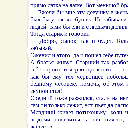
прямо латка на латке. Вот меньшой бр
— Ежели бы мне эту девушку в жен
был бы у нас хлебушек. Не забывал
людей: сами бы ели и с людьми делили
Тогда старик и говорит:
— Добро, сынок, так и будет. Толь
забывай.
Оженил и этого, да и пошел себе пут
А братья живут. Старший так разбо
себе строит, и червонцы копит — то
как бы ему тех червонцев побольш
бедному человеку помочь, об этом 
скупой стал!
Средний тоже разжился, стали на нег
сам он только лежит, ест, пьет да рас
Младший живет потихоньку: коли чт
людьми поделится, а нет ничего
жалуется.