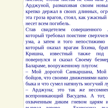
Арджуной, размахивая своим новы
крепко держал в своих длинных, ог
эта гроза врагов, стоял, как ужасный
несет всем погибель.
Став свидетелем совершенного 
который требовал поистине сверхчел
ума, а затем и того непостижимо 
который оказал врагам Бхима, бра
Кришна, известный также под 
повернулся и сказал Своему безме
Балараме, вооруженному плугом:
– Мой дорогой Санкаршана, Мой 
бойцов, что своими движениями нап
быка и что сумел натянуть могучий л
– Арджуна; это так же несомнен
всепроникающий Васудева. А тот, 
охваченным диким гневом царям и
вырвал дерево, – Бхимасена, в