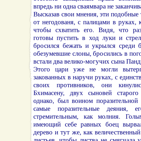
впредь ни одна сваямвара не заканчивал
Высказав свои мнения, эти подобные 
от негодованя, с палицами в руках, 
чтобы схватить его. Видя, что ра
готовы пустить в ход луки и стре
бросился бежать и укрылся среди б
обезумевшие слоны, бросились в пого
встали два велико-могучих сына Панду
Этого цари уже не могли вытер
закованных в наручи руках, с единст
своих противников, они кинул
Бхимасену, двух сыновей старого
однако, был воином поразительной
самые поразительные деяния, е
стремительным, как молния. Гол
имеющий себе равных боец вырва
дерево и тут же, как величественный
листьев, чтобы листва не смягчала 