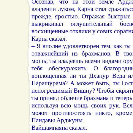
Осознав, что на этой земле Ард
владении луком, Карна стал сражатьс
прежде, яростью. Отражая быстрые
выкрикивал оглушительный бое
восхищенные отклики у сових соратн
Карна сказал:
– Я вполне удовлетворен тем, как ты
отважнейший из брахманов. В тво
мощь, ты владеешь всеми видами ор
тебя обескуражить. О благород
воплощенная ли ты Дханур Веда ил
Парашурама? А может быть, ты Гос
непогрешимый Вишну? Чтобы скрыть 
ты принял обличие брахмана и теперь
используя всю мощь своих рук. Есл
может противостоять никто, кром
Пандавы Арджуны.
Вайшампаяна сказал: