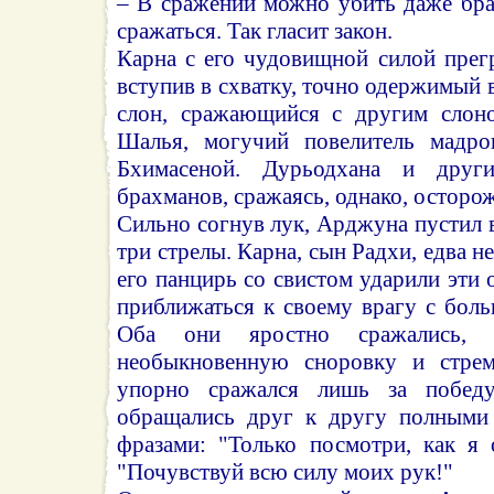
– В сражении можно убить даже бра
сражаться. Так гласит закон.
Карна с его чудовищной силой прег
вступив в схватку, точно одержимый 
слон, сражающийся с другим слоно
Шалья, могучий повелитель мадро
Бхимасеной. Дурьодхана и друг
брахманов, сражаясь, однако, осторо
Сильно согнув лук, Арджуна пустил
три стрелы. Карна, сын Радхи, едва не
его панцирь со свистом ударили эти 
приближаться к своему врагу с бол
Оба они яростно сражались, п
необыкновенную сноровку и стрем
упорно сражался лишь за побед
обращались друг к другу полными 
фразами: "Только посмотри, как я 
"Почувствуй всю силу моих рук!"