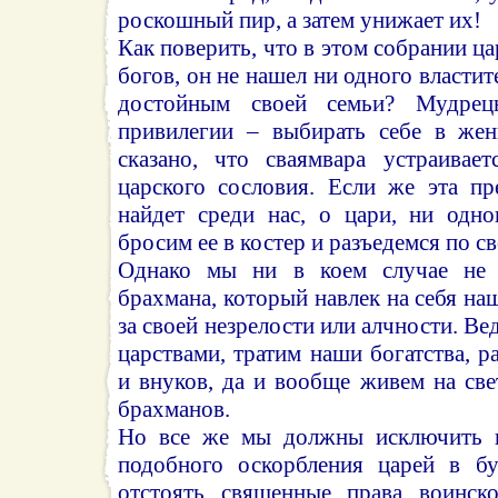
роскошный пир, а затем унижает их!
Как поверить, что в этом собрании ц
богов, он не нашел ни одного властит
достойным своей семьи? Мудре
привилегии – выбирать себе в жен
сказано, что сваямвара устраивае
царского сословия. Если же эта пр
найдет среди нас, о цари, ни одно
бросим ее в костер и разъедемся по с
Однако мы ни в коем случае не 
брахмана, который навлек на себя на
за своей незрелости или алчности. В
царствами, тратим наши богатства, 
и внуков, да и вообще живем на св
брахманов.
Но все же мы должны исключить 
подобного оскорбления царей в 
отстоять священные права воинско