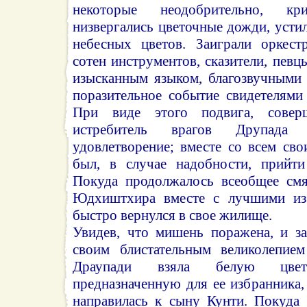
некоторые неодобрительно, к
низвергались цветочные дожди, усти
небесных цветов. Заиграли оркест
сотен инструментов, сказители, певц
изысканным языком, благозвучными 
поразительное событие свидетелями
При виде этого подвига, совер
истребитель врагов Друпада
удовлетворение; вместе со всем св
был, в случае надобности, прийт
Покуда продолжалось всеобщее смя
Юдхиштхира вместе с лучшими из 
быстро вернулся в свое жилище.
Увидев, что мишень поражена, и з
своим блистательным великолепием
Драупади взяла белую цвето
предназначенную для ее избранника, 
направилась к сыну Кунти. Покуда