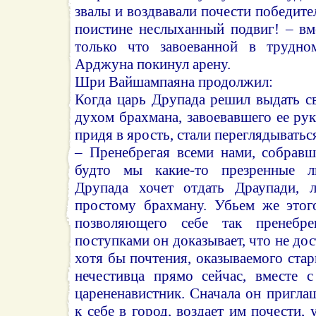
звалы и воздвавали почести победите
поистине неслыханный подвиг! – вм
только что завоеванной в трудно
Арджуна покинул арену.
Шри Вайшампаяна продолжил:
Когда царь Друпада решил выдать с
духом брахмана, завоевавшего ее рук
придя в ярость, стали переглядыватьс
– Пренебрегая всеми нами, собравш
будто мы какие-то презренные л
Друпада хочет отдать Драупади,
простому брахману. Убьем же этого
позволяющего себе так пренебре
поступками он доказывает, что не до
хотя бы почтения, оказываемого ста
нечестивца прямо сейчас, вместе 
царененавистник. Сначала он приглаш
к себе в город, воздает им почести, 