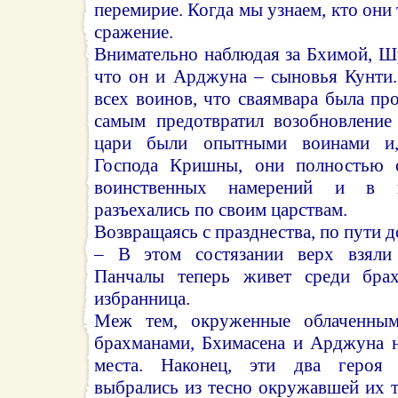
перемирие. Когда мы узнаем, кто они
сражение.
Внимательно наблюдая за Бхимой, Ш
что он и Арджуна – сыновья Кунти
всех воинов, что сваямвара была про
самым предотвратил возобновление
цари были опытными воинами и
Господа Кришны, они полностью о
воинственных намерений и в к
разъехались по своим царствам.
Возвращаясь с празднества, по пути 
– В этом состязании верх взяли
Панчалы теперь живет среди бра
избранница.
Меж тем, окруженные облаченны
брахманами, Бхимасена и Арджуна н
места. Наконец, эти два героя 
выбрались из тесно окружавшей их т