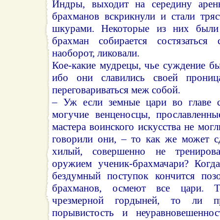
Индры, выходит на середину арен
брахманов вскрикнули и стали тря
шкурами. Некоторые из них были
брахман собирается состязаться 
наоборот, ликовали.
Кое-какие мудрецы, чье суждение б
ибо они славились своей проница
переговариваться меж собой.
– Уж если земные цари во главе 
могучие венценосцы, прославленны
мастера воинского искусства не могл
говорили они, – то как же может с
хилый, совершенно не трениров
оружием ученик-брахмачари? Когда
бездумный поступок кончится позо
брахманов, осмеют все цари. 
чрезмерной гордыней, то ли п
порывистость и неуравновешеннос