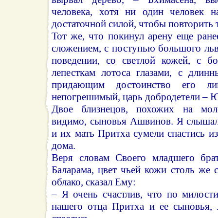
человека, хотя ни один человек н
достаточной силой, чтобы повторить т
Тот же, что покинул арену еще ране
сложением, с поступью большого льв
поведении, со светлой кожей, с б
лепесткам лотоса глазами, с длин
придающим достоинство его ли
непогрешимый, царь добродетели – 
Двое близнецов, похожих на мол
видимо, сыновья Ашвинов. Я слышал
и их мать Притха сумели спастись и
дома.
Веря словам Своего младшего бра
Баларама, цвет чьей кожи столь же с
облако, сказал Ему:
– Я очень счастлив, что по милост
нашего отца Притха и ее сыновья, 