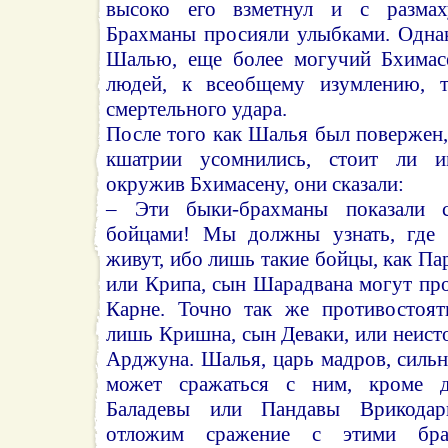
высоко его взметнул и с размах
Брахманы просияли улыбками. Однак
Шалью, еще более могучий Бхимасе
людей, к всеобщему изумлению, 
смертельного удара.
После того как Шалья был повержен, 
кшатрии усомнились, стоит ли и
окружив Бхимасену, они сказали:
– Эти быки-брахманы показали с
бойцами! Мы должны узнать, где 
живут, ибо лишь такие бойцы, как Па
или Крипа, сын Шарадвана могут про
Карне. Точно так же противостоят
лишь Кришна, сын Деваки, или неис
Арджуна. Шалья, царь мадров, силь
может сражаться с ним, кроме д
Баладевы или Пандавы Врикода
отложим сражение с этими бра