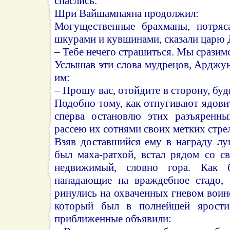
спаслись.
Шри Вайшампаяна продолжил:
Могущественные брахманы, потряс
шкурами и кувшинами, сказали царю 
– Тебе нечего страшиться. Мы сразимс
Услышав эти слова мудрецов, Арджун
им:
– Прошу вас, отойдите в сторону, буд
Подобно тому, как отпугивают ядови
сперва остановлю этих разъяренны
рассею их сотнями своих метких стре
Взяв доставшийся ему в награду лу
был маха-ратхой, встал рядом со с
недвижимый, словно гора. Как б
нападающие на враждебное стадо, 
ринулись на охваченных гневом воино
который был в полнейшей ярости
приближенные объявили: