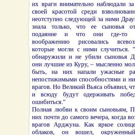
их враги внимательно наблюдали з
своей красотой среди взволнован
неотступно следующей за ними Драу
знала только, что ее сыновья от
подаяние и что они где-то з
воображению рисовались всевоз
которые могли с ними случиться. 
обнаружили и не убили сыновья Д
они лучшие из Куру, – мысленно мол
быть, на них напали ужасные ра
непостижимыми способностями и ни
врагов. Но Великий Вьяса объявил, ч
и всюду будут одерживать поб
ошибиться."
Полная любви к своим сыновьям, П
них почти до самого вечера, когда в
врагов Арджуна. Как яркое солнце
облаков, он вошел, окруженны