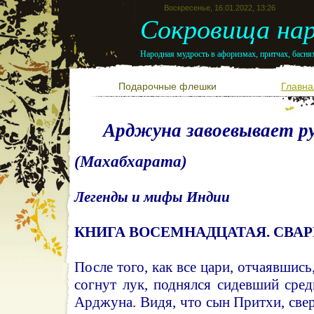
Воскресенье, 16.01.2022, 13:26
Сокровища нар
Народная мудрость в афоризмах, притчах, баснях
Подарочные флешки
Главна
Арджуна завоевывает р
(Махабхарата)
Легенды и мифы Индии
КНИГА ВОСЕМНАДЦАТАЯ. СВАР
После того, как все цари, отчаявшис
согнут лук, поднялся сидевший сре
Арджуна. Видя, что сын Притхи, све