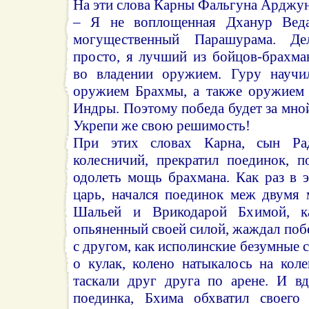
На эти слова Карны Фальгуна Арджун
– Я не воплощенная Дханур Веда
могущественный Парашурама. Де
просто, я лучший из бойцов-брахма
во владении оружием. Гуру научил
оружием Брахмы, а также оружием 
Индры. Поэтому победа будет за мной
Укрепи же свою решимость!
При этих словах Карна, сын Рад
колесничий, прекратил поединок, п
одолеть мощь брахмана. Как раз в 
царь, начался поединок меж двумя
Шальей и Врикодарой Бхимой, к
опьяненный своей силой, жаждал поб
с другом, как исполинские безумные 
о кулак, колено натыкалось на кол
таскали друг друга по арене. И вд
поединка, Бхима обхватил своего 