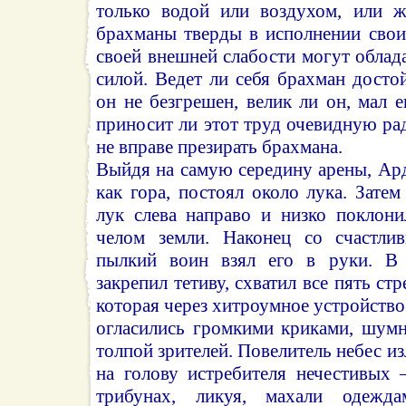
только водой или воздухом, или ж
брахманы тверды в исполнении свои
своей внешней слабости могут облад
силой. Ведет ли себя брахман досто
он не безгрешен, велик ли он, мал е
приносит ли этот труд очевидную рад
не вправе презирать брахмана.
Выйдя на самую середину арены, Ар
как гора, постоял около лука. Зате
лук слева направо и низко поклони
челом земли. Наконец со счастли
пылкий воин взял его в руки. В
закрепил тетиву, схватил все пять ст
которая через хитроумное устройство
огласились громкими криками, шумн
толпой зрителей. Повелитель небес и
на голову истребителя нечестивых
трибунах, ликуя, махали одежда