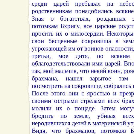
среди царей пребывал на небес
родственникам понадобились всяки
Зная о богатствах, розданных з
потомкам Бхригу, все царские родс
просить их о милосердии. Некоторы
свои бесценные сокровища в земл
угрожающей им от воинов опасности,
третьи, мое дитя, по всяким 
облагодетельствовали ими царей. Вп
так, мой мальчик, что некий воин, роя
брахмана, нашел зарытое там 
посмотреть на сокровище, собрались 
После этого они с яростью и презр
своими острыми стрелами всех брах
молили их о пощаде. Затем могу
бродить по земле, убивая все
неродившихся детей в материнской ут
Видя, что брахманов, потомков Б