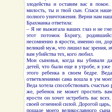
злодейства и оставим вас в покое
милость, ты и твой сын. Спаси наше
полного уничтожения. Верни нам наши
Брахманка ответила:
– Я не выжигала ваших глаз и не гне
этот потомок Бхригу, родившийс
несомненно в ярости, именно он, дор
великий муж, что лишил вас зрения, 
вам убийства тех, кого любил.
Мои сыновья, когда вы убивали да
детей, что были еще в утробе, я уже
этого ребенка в своем бедре. Вед
ответвлениями сама вошла в ум моег
Веда хотела способствовать счастью 
же, ребенок не может простить вам
ярости он хочет истребить вас всех
своей огненной силой. Дорогой царь,
пощаде моего великославного сына