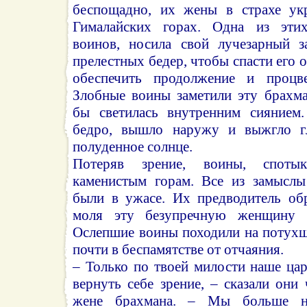
беспощадно, их жены в страхе укр
Гималайских горах. Одна из эти
воинов, носила свой лучезарный 
прелестных бедер, чтобы спасти его 
обеспечить продолжение и процв
Злобные воины заметили эту брахма
бы светилась внутренним сиянием.
бедро, вышло наружу и выжгло гл
полуденное солнце.
Потеряв зрение, воины, споты
каменистым горам. Все из замыслы
были в ужасе. Их предводитель обр
моля эту безупречную женщину в
Ослепшие воины походили на потухш
почти в беспамятстве от отчаяния.
– Только по твоей милости наше ца
вернуть себе зрение, – сказали он
жене брахмана. – Мы больше н