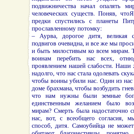
подвижничества начал опалять ми
человеческих существ. Поняв, чтоЯ
предки спустились с планеты Пит
прославленному потомку:
– Аурва, дорогое дитя, великая 
подвигов очевидна, и все же мы прос
и быть милостивым ко всем мирам. 
воинам перебить нас всех, отню
проявлением нашей слабости. Наши 
надолго, что нас стала одолевать скук
чтобы воины убили нас. Один из нас
доме брахмана, чтобы возбудить гнев
что нам нужны были земные бога
единственным желанием было воз
мирам? Смерть была надостаточно с
нас, вот, с всеобщего согласия, 
способ, дитя. Самоубийца не может
обитают благочестивцы, понятно