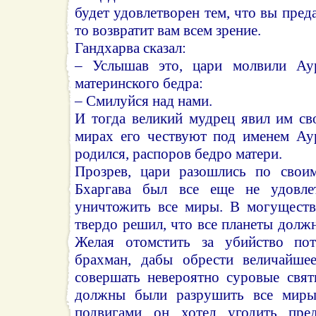
будет удовлетворен тем, что вы преда
то возвратит вам всем зрение.
Гандхарва сказал:
– Услышав это, цари молвили Ау
материнского бедра:
– Смилуйся над нами.
И тогда великий мудрец явил им св
мирах его чествуют под именем Аур
родился, распоров бедро матери.
Прозрев, цари разошлись по свои
Бхаргава был все еще не удовле
уничтожить все миры. В могуществ
твердо решил, что все планеты дол
Желая отомстить за убийство пот
брахман, дабы обрести величайшее
совершать невероятно суровые свят
должны были разрушить все миры
подвигами он хотел угодить пре