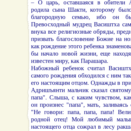
– О царь, оставшаяся в обители 
родила сына Шакти, которому было
благородную семью, ибо он б
Превосходный мудрец Васиштха сам
внука все религиозные обряды, пред
призвать благословение Божие на н
как рождение этого ребенка знаменов
бы начало новой жизни, еще находя
известен миру, как Парашара.
Набожный ребенок считал Васишт
самого рождения обходился с ним так
его настоящим отцом. Однажды в при
Адришъянти мальчик сказал святом
папа". Слыша, с каким чувством, к
он произнес "папа", мать, заливаясь 
"Не говори: папа, папа, папа! Вел
родной отец! Мой любимый малыш
настоящего отца сожрал в лесу ракш