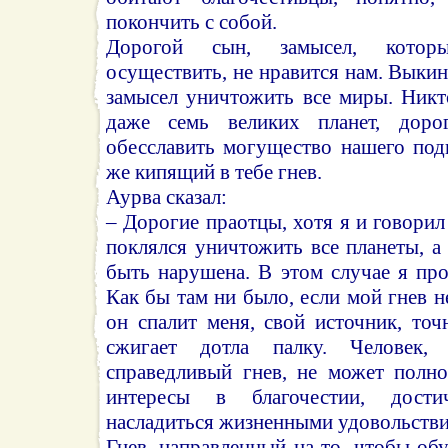
покончить с собой.
Дорогой сын, замысел, кото
осуществить, не нравится нам. Выки
замысел уничтожить все миры. Никт
даже семь великих планет, доро
обесславить могущество нашего под
же кипящий в тебе гнев.
Аурва сказал:
– Дорогие праотцы, хотя я и говорил
поклялся уничтожить все планеты, а
быть нарушена. В этом случае я пр
Как бы там ни было, если мой гнев н
он спалит меня, свой источник, точ
сжигает дотла палку. Человек, 
справедливый гнев, не может полн
интересы в благочестии, дост
насладиться жизненными удовольств
Гнев, направленный на то, чтобы об