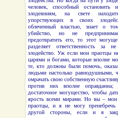
злодейства. Но когда на пути у злод
человек, способный остановить 
злодеяниям, на свете находи
упорствующих в своих злодейс
облеченный властью, знает о то
убийство, но не предпринима
предотвратить его, то этот могуще
разделяет ответственность за н
злодейство. Уж если мои праотцы н
царями и богами, которые вполне мог
те, кто должны были помочь, оказа
людьми настолько равнодушными, ч
омрачать свою собственную счастлив
против них вполне оправданна;
достаточное могущество, чтобы дат
ярость всеми мирами. Но вы – мои
праотцы, и я не могу пренебречь
другой стороны, если и я зак