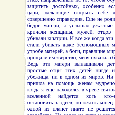
защитить достойных, особенно ес
цари, желающие открыть себе 
совершенно справедлив. Еще не род
бедре матери, я услышал ужасные 
кричали женщины, мужей, отцов 
убивали кшатрии. И все же когда эти
стали убивать даже беспомощных м
утробе матерей, а боги, правящие ми
прощали им зверство, меня охватила 
Ведь эти матери вынашивали дет
простые отцы этих детей нигде н
убежища, ни в одном из миров. Ни
пришла на помощь женам мудрецов
когда я еще находился в чреве свято
вселенной найдется хоть кто-
остановить злодеев, положить конец 
одной из планет никто не решитс