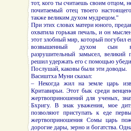
тот, кого ты считаешь своим отцом, н
почитаемый отец твоего настоящег
также великим духом мудрецом."
При этих словах матери юного, преда
охватила горькая печаль, и он мысл
этот злобный мир, который погубил ег
возвышенный духом сын вы
разрушительный замысел, великий 
решил удержать его с помощью убеди
Послушай, каковы были эти доводы.
Васиштха Муни сказал:
– Некогда жил на земле царь из
Критавирьи. Этот бык среди венцен
жертвоприношений для ученых, зна
Бхригу. В знак уважения, мое дит
позволяют приступать к еде первы
жертвоприношения Сомы царь пож
дорогие дары, зерно и богатства. Одн