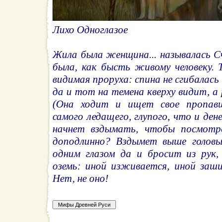
Лихо Одноглазое
Жила была женщина... называлась С
была, как бысть живому человеку. 
видимая проруха: спина не сгибалась и
да и тот на темена кверху видит, а 
(Она ходит и ищет свое пропав
самого ледащего, глупого, что и ден
начнет вздымать, чтобы посмотр
доподлинно? Вздымет выше головы,
одним глазом да и бросит из рук,
оземь: иной изживается, иной заш
Нет, не оно!