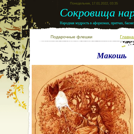
Понедельник, 17.01.2022, 03:35
Сокровища нар
Народная мудрость в афоризмах, притчах, баснях
Подарочные флешки
Главна
Макошь