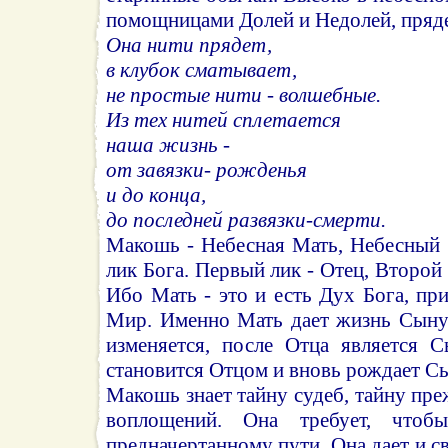
помощницами Долей и Недолей, пряде
Она нити прядет,
в клубок сматывает,
не простые нити - волшебные.
Из тех нитей сплетается
наша жизнь -
от завязки- рожденья
и до конца,
до последней развязки-смерти.
Макошь - Небесная Мать, Небесный 
лик Бога. Первый лик - Отец, Второй 
Ибо Мать - это и есть Дух Бога, п
Мир. Именно Мать дает жизнь Сыну.
изменяется, после Отца является 
становится Отцом и вновь рождает С
Макошь знает тайну судеб, тайну пр
воплощений. Она требует, чтобы
предначертанному пути. Она дает и 