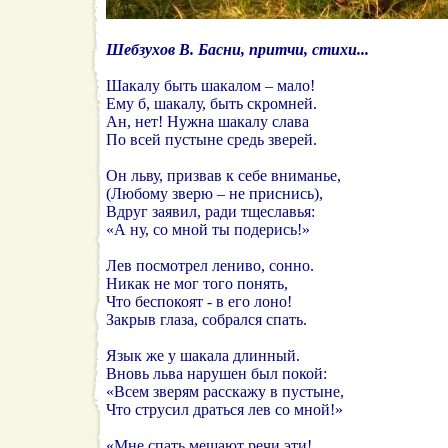
Шебзухов В. Басни, притчи, стихи...
Шакалу быть шакалом – мало!
Ему б, шакалу, быть скромней.
Ан, нет! Нужна шакалу слава
По всей пустыне средь зверей.
Он льву, призвав к себе вниманье,
(Любому зверю – не приснись),
Вдруг заявил, ради тщеславья:
«А ну, со мной ты подерись!»
Лев посмотрел лениво, сонно.
Никак не мог того понять,
Что беспокоят - в его лоно!
Закрыв глаза, собрался спать.
Язык же у шакала длинный.
Вновь льва нарушен был покой:
«Всем зверям расскажу в пустыне,
Что струсил драться лев со мной!»
«Мне спать мешают речи эти!