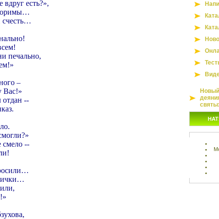
е вдруг есть?»,
Напи
вторимы…
Ката
и счесть…
Ката
нально!
Ново
всем!
Онла
 ни печально,
Тест
ем!»
Вид
ного –
у Вас!»
Новый 
деяни
 отдан --
святы
каз.
НАТ
ло.
 смогли?»
 смело --
М
ли!
просили…
арички…
сили,
!»
зухова,