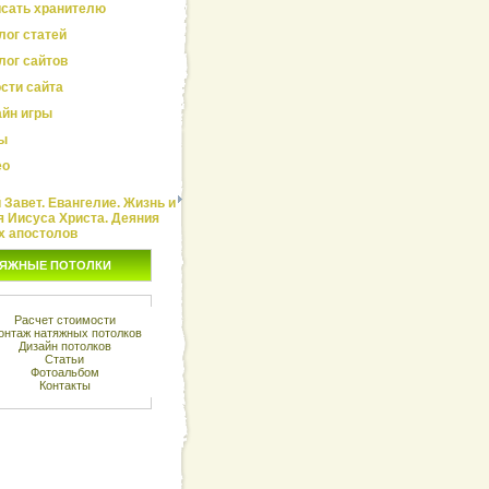
сать хранителю
лог статей
лог сайтов
сти сайта
йн игры
ы
ео
Завет. Евангелие. Жизнь и
я Иисуса Христа. Деяния
х апостолов
ЯЖНЫЕ ПОТОЛКИ
Расчет стоимости
онтаж натяжных потолков
Дизайн потолков
Статьи
Фотоальбом
Контакты