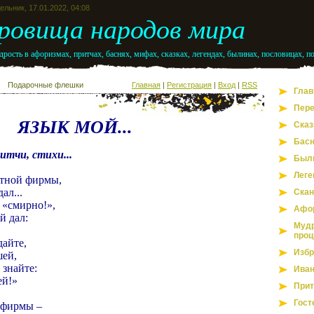
льник, 17.01.2022, 04:08
ровища народов мира
рость в афоризмах, притчах, баснях, мифах, сказках, легендах, былинах, пословицах, п
Подарочные флешки
Главная
|
Регистрация
|
Вход
|
RSS
Глав
Пере
ЯЗЫК МОЙ...
Сказ
Бас
итчи, стихи...
Был
Леге
атной фирмы,
ал...
Скан
 «смирно!»,
Афо
й дал:
Мудр
проц
дайте,
Избр
шей,
 знайте:
Иван
ей!»
Прит
Гост
 фирмы –