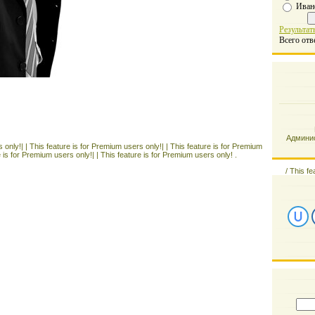
Иван
Результат
Всего отв
Админис
 only!| |
This feature is for Premium users only!| |
This feature is for Premium
e is for Premium users only!| |
This feature is for Premium users only! .
/
This fe