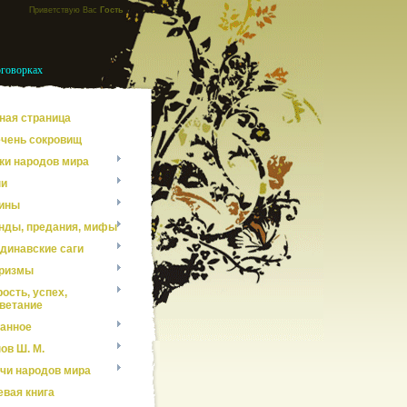
Приветствую Вас
Гость
оговорках
ная страница
чень сокровищ
ки народов мира
ни
ины
нды, предания, мифы
динавские саги
ризмы
ость, успех,
ветание
анное
ов Ш. М.
чи народов мира
евая книга