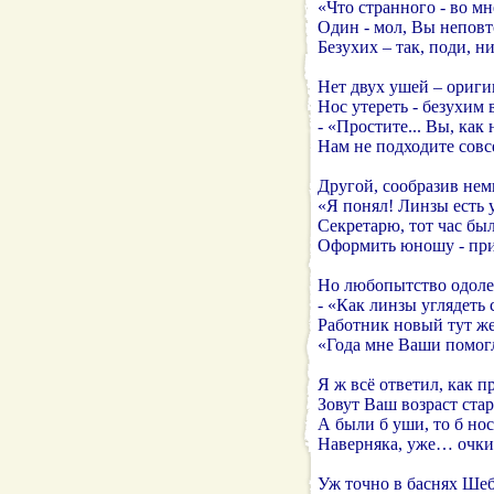
«Что странного - во мн
Один - мол, Вы непо
Безухих – так, поди, н
Нет двух ушей – ориги
Нос утереть - безухим 
- «Простите... Вы, как
Нам не подходите совс
Другой, сообразив нем
«Я понял! Линзы есть 
Секретарю, тот час был
Оформить юношу - при
Но любопытство одоле
- «Как линзы углядеть
Работник новый тут же
«Года мне Ваши помог
Я ж всё ответил, как 
Зовут Ваш возраст ст
А были б уши, то б но
Наверняка, уже… очки
Уж точно в баснях Шеб