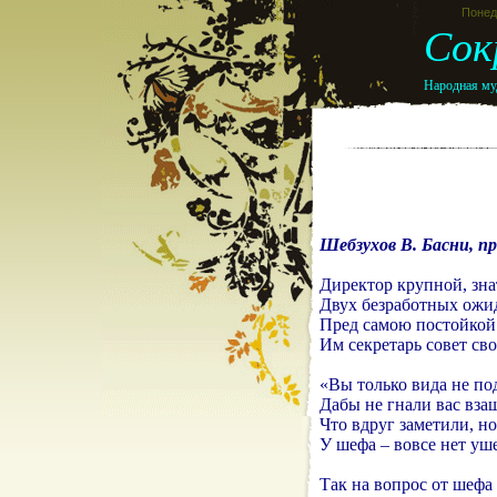
Понеде
Сок
Народная муд
Шебзухов В. Басни, пр
Директор крупной, зн
Двух безработных ожид
Пред самою постойкой
Им секретарь совет сво
«Вы только вида не по
Дабы не гнали вас вза
Что вдруг заметили, но
У шефа – вовсе нет уш
Так на вопрос от шефа