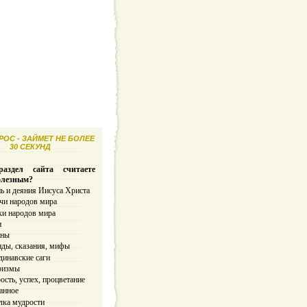
ОС - ЗАЙМЕТ НЕ БОЛЕЕ
30 СЕКУНД
аздел сайта считаете
олезным?
ь и деяния Иисуса Христа
чи народов мира
ки народов мира
и
ины
нды, сказания, мифы
динавские саги
ризмы
сть, успех, процветание
анное
лка мудрости