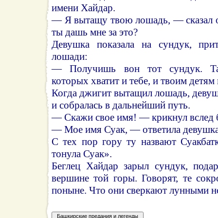
имени Хайдар.
— Я вытащу твою лошадь, — сказал 
ты дашь мне за это?
Девушка показала на сундук, при
лошади:
— Получишь вон тот сундук. Та
которых хватит и тебе, и твоим детям 
Когда джигит вытащил лошадь, девуш
и собра­лась в дальнейший путь.
— Скажи свое имя! — крикнул вслед 
— Мое имя Суак, — ответила девушка
С тех пор гору ту назвают Суакбат
тонула Суак».
Беглец Хайдар зарыл сундук, пода
вершине той горы. Говорят, те сок
поныне. Что они сверкают лунными н