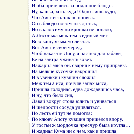
И оба принялись за поданное блюдо.
Ну, кашка, хоть куда! Одно лишь худо,
Что Аист есть так не привык:
Он в блюдо носом тык да тык,
Но в клюв ему ни крошки не попало;
А Лисонька меж тем в единый миг
Всю кашу языком слизала.
Вот Аист в свой черёд,
Чтоб наказать Лису, а частью для забавы,
Её на завтра ужинать зовёт.
Нажарил мяса он, сварил к нему приправы,
На мелкие кусочки накрошил
И в узенький кувшин сложил.
Меж тем Лиса, почуяв запах мяса,
Пришла голодная, едва дождавшись часа,
И ну, что было сил,
Давай вокруг стола юлить и увиваться
И щедрости сосуда удивляться.
Но лесть ей тут не помогла:
По клюву Аисту кувшин пришёлся впору,
У гостьи ж мордочка чресчур была кругла…
И жадная Кума ни с чем, как и пришла,