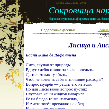
Среда, 26.01.2022, 09:05
Сокровища нар
Народная мудрость в афоризмах, притчах, баснях
Подарочные флешки
Главна
Лисица и Аи
Басни Жана де Лафонтена
Лиса, скупая от природы,
Вдруг хлебосолкою затеяла прослыть.
Да только как тут быть,
Чтоб не вовлечь себя в излишние расходы?
Вопрос мудрён — решит его не всяк,
Но для Лисы такой вопрос пустяк:
Плутовка каши жидкой наварила,
Её на блюдо тонко наложила,
И Аиста зовёт преважно на обед.
На зов является сосед,