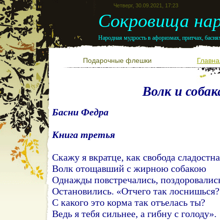
Четверг, 30.09.2021, 17:23
Сокровища нар
Народная мудрость в афоризмах, притчах, баснях
Подарочные флешки
Главна
Волк и собак
Басни Федра
Книга третья
Скажу я вкратце, как свобода сладостна
Волк отощавший с жирною собакою
Однажды повстречались, поздоровалис
Остановились. «Отчего так лоснишься?
С какого это корма так отъелась ты?
Ведь я тебя сильнее, а гибну с голоду».