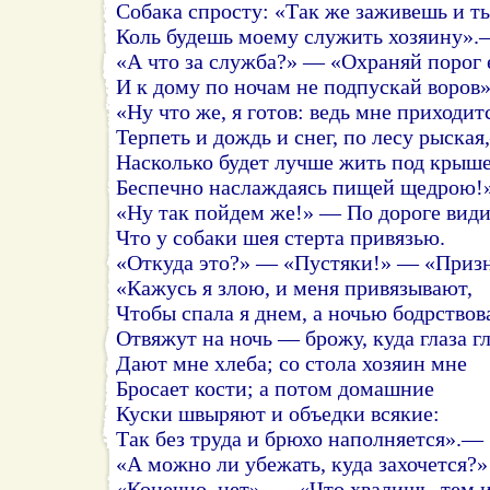
Собака спросту: «Так же заживешь и ты
Коль будешь моему служить хозяину»
«А что за служба?» — «Охраняй порог 
И к дому по ночам не подпускай воров
«Ну что же, я готов: ведь мне приходит
Терпеть и дождь и снег, по лесу рыска
Насколько будет лучше жить под крыш
Беспечно наслаждаясь пищей щедрою
«Ну так пойдем же!» — По дороге види
Что у собаки шея стерта привязью.
«Откуда это?» — «Пустяки!» — «Приз
«Кажусь я злою, и меня привязывают,
Чтобы спала я днем, а ночью бодрствов
Отвяжут на ночь — брожу, куда глаза гл
Дают мне хлеба; со стола хозяин мне
Бросает кости; а потом домашние
Куски швыряют и объедки всякие:
Так без труда и брюхо наполняется».—
«А можно ли убежать, куда захочется?
«Конечно, нет». — «Что хвалишь, тем и