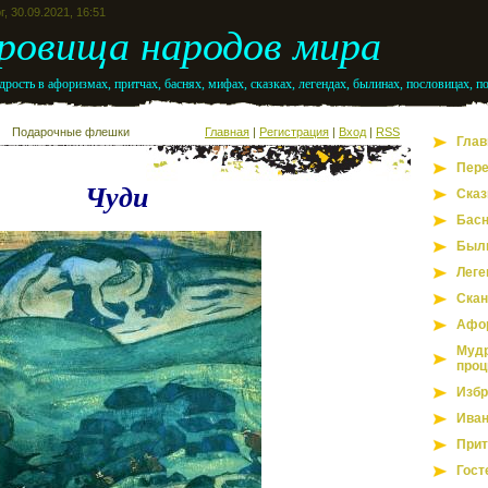
г, 30.09.2021, 16:51
ровища народов мира
рость в афоризмах, притчах, баснях, мифах, сказках, легендах, былинах, пословицах, п
Подарочные флешки
Главная
|
Регистрация
|
Вход
|
RSS
Глав
Пере
Чуди
Сказ
Бас
Был
Леге
Скан
Афо
Мудр
проц
Избр
Иван
Прит
Гост