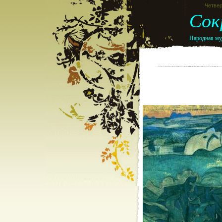
Четвер
Сок
Народная муд