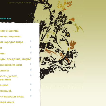
Приветствую Вас
Гость
оговорках
ная страница
чень сокровищ
ки народов мира
ни
ины
нды, предания, мифы
динавские саги
ризмы
ость, успех,
ветание
анное
ов Ш. М.
чи народов мира
евая книга