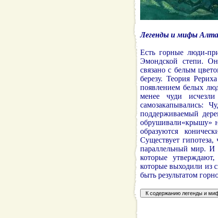
Легенды и мифы Алт
Есть горные люди-пр
Эмондской степи. Он
связано с белым цвет
березу. Теория Рерих
появлением белых люд
менее чуди исчезл
самозакапывались: Ч
поддерживаемый дере
обрушивали«крышу» на
образуются коничес
Существует гипотеза,
параллельный мир. И 
которые утверждают,
которые выходили из с
быть результатом горн