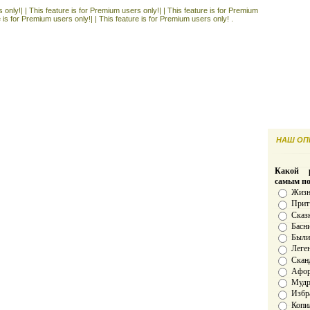
 only!| |
This feature is for Premium users only!| |
This feature is for Premium
e is for Premium users only!| |
This feature is for Premium users only! .
НАШ ОПР
Какой р
самым п
Жизн
Прит
Сказ
Басн
Был
Леге
Скан
Афо
Мудро
Избр
Копи