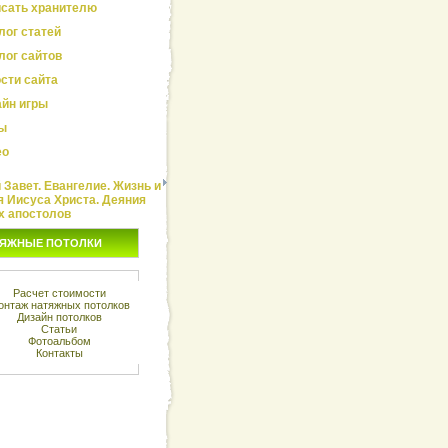
сать хранителю
лог статей
лог сайтов
сти сайта
йн игры
ы
ео
Завет. Евангелие. Жизнь и
я Иисуса Христа. Деяния
х апостолов
ЯЖНЫЕ ПОТОЛКИ
Расчет стоимости
онтаж натяжных потолков
Дизайн потолков
Статьи
Фотоальбом
Контакты