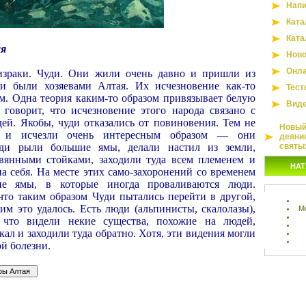
Напи
Ката
Ката
ая
Ново
Онла
израки. Чуди. Они жили очень давно и пришли из
и были хозяевами Алтая. Их исчезновение как-то
Тест
ом. Одна теория каким-то образом привязывает белую
Вид
а говорит, что исчезновение этого народа связано с
ей. Якобы, чуди отказались от повиновения. Тем не
Новый 
и и исчезли очень интересным образом — они
деяни
уди рыли большие ямы, делали настил из земли,
святы
вянными стойками, заходили туда всем племенем и
НАТ
 себя. На месте этих само-захоронений со временем
кие ямы, в которые иногда проваливаются люди.
 что таким образом Чуди пытались перейти в другой,
им это удалось. Есть люди (альпинисты, скалолазы),
М
 что видели некие существа, похожие на людей,
кал и заходили туда обратно. Хотя, эти видения могли
ой болезни.