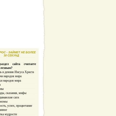
ОС - ЗАЙМЕТ НЕ БОЛЕЕ
30 СЕКУНД
аздел сайта считаете
олезным?
ь и деяния Иисуса Христа
чи народов мира
ки народов мира
и
ины
нды, сказания, мифы
динавские саги
ризмы
сть, успех, процветание
анное
лка мудрости