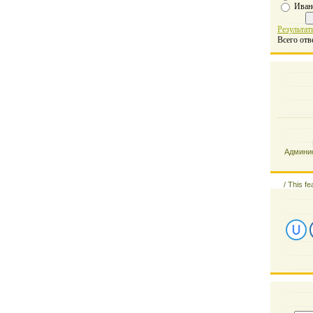
Иван
Результат
Всего отв
Админис
/
This fe