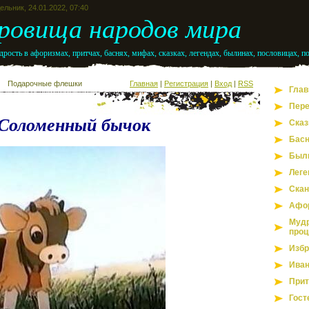
льник, 24.01.2022, 07:40
ровища народов мира
рость в афоризмах, притчах, баснях, мифах, сказках, легендах, былинах, пословицах, п
Подарочные флешки
Главная
|
Регистрация
|
Вход
|
RSS
Глав
Пере
Соломенный бычок
Сказ
Бас
Был
Леге
Скан
Афо
Мудр
проц
Избр
Иван
Прит
Гост