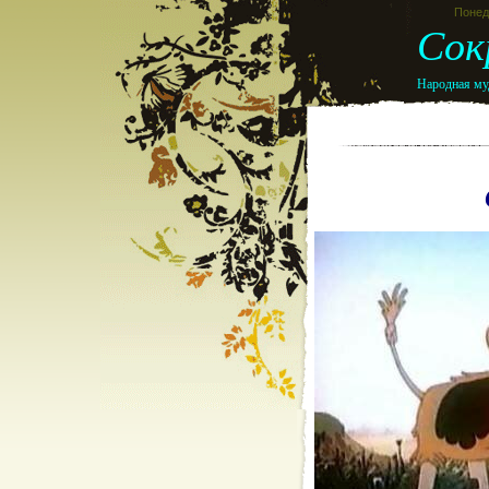
Понеде
Сок
Народная муд