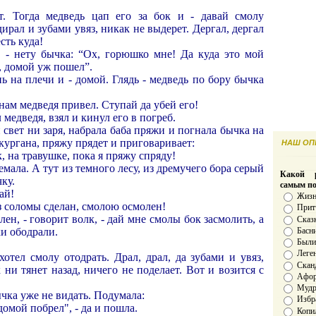
т. Тогда медведь цап его за бок и - давай смолу
ирал и зубами увяз, никак не выдерет. Дергал, дергал
сть куда!
, - нету бычка: “Ох, горюшко мне! Да куда это мой
, домой уж пошел”.
ь на плечи и - домой. Глядь - медведь по бору бычка
 нам медведя привел. Ступай да убей его!
медведя, взял и кинул его в погреб.
 свет ни заря, набрала баба пряжи и погнала бычка на
кургана, пряжу прядет и приговаривает:
НАШ ОПР
к, на травушке, пока я пряжу спряду!
ремала. А тут из темного лесу, из дремучего бора серый
Какой р
чку.
самым п
ай!
Жизн
из соломы сделан, смолою осмолен!
Прит
ен, - говорит волк, - дай мне смолы бок засмолить, а
Сказ
Басн
ки ободрали.
Был
Леге
отел смолу отодрать. Драл, драл, да зубами и увяз,
Скан
 ни тянет назад, ничего не поделает. Вот и возится с
Афо
Мудро
ычка уже не видать. Подумала:
Избр
омой побрел", - да и пошла.
Копи