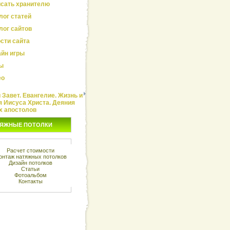
сать хранителю
лог статей
лог сайтов
сти сайта
йн игры
ы
ео
Завет. Евангелие. Жизнь и
я Иисуса Христа. Деяния
х апостолов
ЯЖНЫЕ ПОТОЛКИ
Расчет стоимости
онтаж натяжных потолков
Дизайн потолков
Статьи
Фотоальбом
Контакты