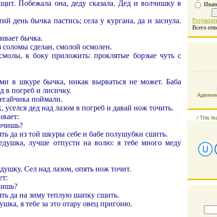
ащит. Побежала она, деду сказала. Дед и волчишку в
Иван
ий день бычка пастись; села у кургана, да и заснула.
Результат
Всего отв
шивает бычка.
з соломы сделан, смолой осмолен.
 смолы, к боку приложить: проклятые борзые чуть с
ами в шкуре бычка, никак вырваться не может. Баба
ед в погреб и лисичку.
Админис
егайчика поймали.
, уселся дед над лазом в погреб и давай нож точить.
ивает:
/
This fe
точишь?
ять да из той шкуры себе и бабе полушубки сшить.
дедушка, лучше отпусти на волю: я тебе много меду
душку. Сел над лазом, опять нож точит.
ет:
чишь?
ять да на зиму теплую шапку сшить.
душка, я тебе за это отару овец пригоню.