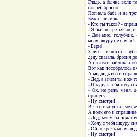
Глядь, а бычка волк т
погреб бросил.
Погнала баба и на трет
Бежит лисичка.
- Кто ты таков? - спра
- Я бычок-третьячок, и
- Дай мне, голубчик,
меня шкуру не сняли!
- Бери!
Завязла и лисица зуб
деду сказала, бросил д
А потом и зайчика-поб
Вот как пособралось их
А медведь его и спраш
- Дед, а зачем ты нож 
- Шкуру с тебя хочу сн
- Ох, не режь меня, 
принесу.
- Ну, смотри!
Взял и выпустил медве
А волк его и спрашива
- Дед, зачем ты нож то
- Хочу с тебя шкуру сн
- Ой, не режь меня, де
- Ну, смотри!