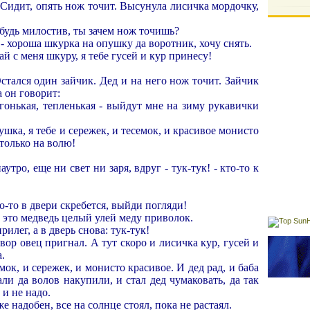
 Сидит, опять нож точит. Высунула лисичка мордочку,
 будь милостив, ты зачем нож точишь?
, - хороша шкурка на опушку да воротник, хочу снять.
ай с меня шкуру, я тебе гусей и кур принесу!
стался один зайчик. Дед и на него нож точит. Зайчик
а он говорит:
гонькая, тепленькая - выйдут мне на зиму рукавички
душка, я тебе и сережек, и тесемок, и красивое монисто
только на волю!
утро, еще ни свет ни заря, вдруг - тук-тук! - кто-то к
то-то в двери скребется, выйди погляди!
а это медведь целый улей меду приволок.
рилег, а в дверь снова: тук-тук!
вор овец пригнал. А тут скоро и лисичка кур, гусей и
.
ок, и сережек, и монисто красивое. И дед рад, и баба
али да волов накупили, и стал дед чумаковать, да так
 и не надо.
же надобен, все на солнце стоял, пока не растаял.