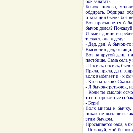
бок залатать.
Бычок ничего, молчи
обдирать. Обдирал, обд
и затащил бычка бог ве
Вот просыпается баба
бычок делся? Пожалуй
И вмиг донце и гребен
таскает, она к деду:
- Дед, дед! А бычок-то
Выскочил дед, оттащил 
Вот на другой день, ни
пастбище. Сама села у 
- Пасись, пасись, бычо
Пряла, пряла, да и зад
волк выбегает и - к бы
- Кто ты таков? Сказыв
- Я бычок-третьячок, 
- Коли ты смолой осмол
то вот проклятые соба
- Бери!
Волк мигом к бычку, х
никак не вытащит: как
этим бычком.
Просыпается баба, а б
"Пожалуй, мой бычок д