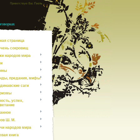
Приветствую Вас
Гость
оговорках
ная страница
чень сокровищ
ки народов мира
ни
ины
нды, предания, мифы
динавские саги
ризмы
ость, успех,
ветание
анное
ов Ш. М.
чи народов мира
евая книга