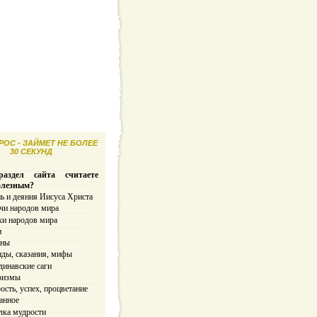
ОС - ЗАЙМЕТ НЕ БОЛЕЕ
30 СЕКУНД
аздел сайта считаете
олезным?
ь и деяния Иисуса Христа
чи народов мира
ки народов мира
и
ины
нды, сказания, мифы
динавские саги
ризмы
сть, успех, процветание
анное
лка мудрости