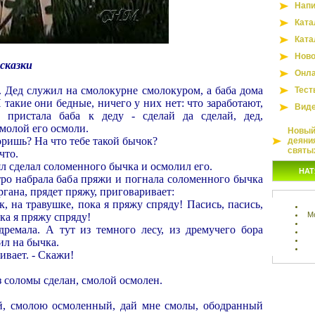
Напи
Ката
Ката
Ново
сказки
Онла
. Дед служил на смолокурне смолокуром, а баба дома
Тест
 такие они бедные, ничего у них нет: что заработают,
Вид
 пристала баба к деду - сделай да сделай, дед,
молой его осмоли.
Новый 
воришь? На что тебе такой бычок?
деяни
святы
что.
ял сделал соломенного бычка и осмолил его.
НАТ
тро набрала баба пряжи и погнала соломенного бычка
ургана, прядет пряжу, приговаривает:
к, на травушке, пока я пряжу спряду! Пасись, пасись,
М
ка я пряжу спряду!
адремала. А тут из темного лесу, из дремучего бора
ил на бычка.
шивает. - Скажи!
з соломы сделан, смолой осмолен.
й, смолою осмоленный, дай мне смолы, ободранный