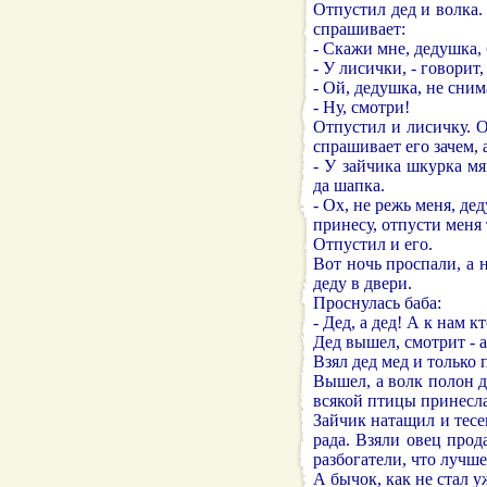
Отпустил дед и волка.
спрашивает:
- Скажи мне, дедушка,
- У лисички, - говорит
- Ой, дедушка, не сним
- Ну, смотри!
Отпустил и лисичку. О
спрашивает его зачем, 
- У зайчика шкурка мя
да шапка.
- Ох, не режь меня, де
принесу, отпусти меня 
Отпустил и его.
Вот ночь проспали, а на
деду в двери.
Проснулась баба:
- Дед, а дед! А к нам к
Дед вышел, смотрит - 
Взял дед мед и только п
Вышел, а волк полон д
всякой птицы принесла
Зайчик натащил и тесем
рада. Взяли овец прод
разбогатели, что лучше
А бычок, как не стал у