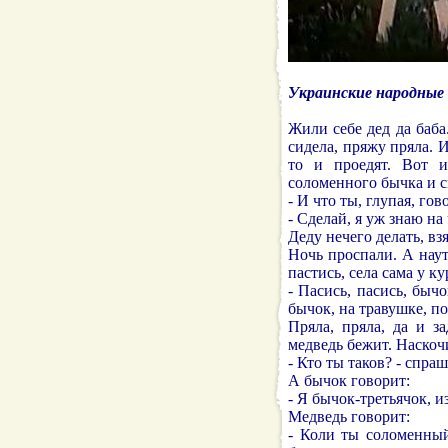
Украинские народные 
Жили себе дед да баба
сидела, пряжу пряла. И
то и проедят. Вот и
соломенного бычка и с
- И что ты, глупая, го
- Сделай, я уж знаю на 
Деду нечего делать, вз
Ночь проспали. А нау
пастись, села сама у к
- Пасись, пасись, бычо
бычок, на травушке, по
Пряла, пряла, да и з
медведь бежит. Наскоч
- Кто ты таков? - спра
А бычок говорит:
- Я бычок-третьячок, и
Медведь говорит:
- Коли ты соломенны