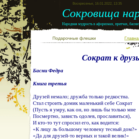
Воскресенье, 16.01.2022, 13:35
Сокровища нар
Народная мудрость в афоризмах, притчах, баснях
Подарочные флешки
Главна
Сократ к друз
Басни Федра
Книга третья
Друзей немало; дружба только редкостна.
Стал строить домик маленький себе Сократ
(Пусть я умру, как он, но лишь бы только мне
Посмертно, зависть одолев, прославиться),
И кто-то тут спросил его, как водится:
«К лицу ль большому человеку тесный дом?»
«Да для друзей-то верных и такой велик!»