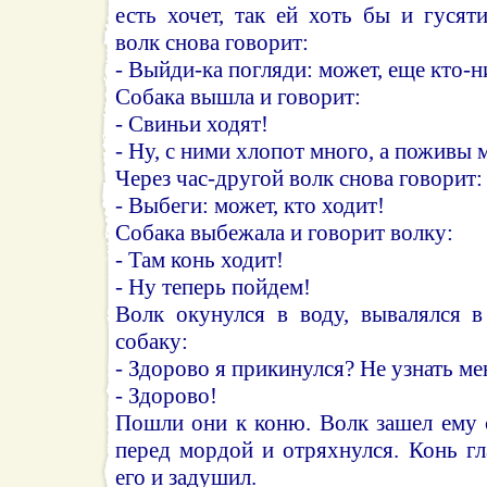
есть хочет, так ей хоть бы и гуся
волк снова говорит:
- Выйди-ка погляди: может, еще кто-н
Собака вышла и говорит:
- Свиньи ходят!
- Ну, с ними хлопот много, а поживы 
Через час-другой волк снова говорит:
- Выбеги: может, кто ходит!
Собака выбежала и говорит волку:
- Там конь ходит!
- Ну теперь пойдем!
Волк окунулся в воду, вывалялся в
собаку:
- Здорово я прикинулся? Не узнать ме
- Здорово!
Пошли они к коню. Волк зашел ему 
перед мордой и отряхнулся. Конь гл
его и задушил.