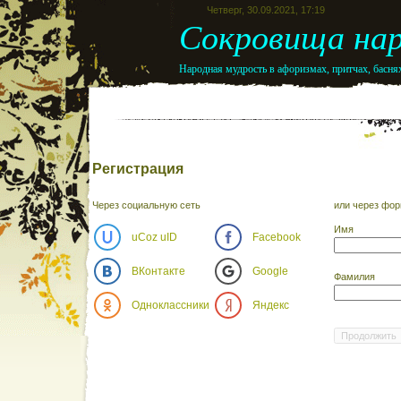
Четверг, 30.09.2021, 17:19
Сокровища нар
Народная мудрость в афоризмах, притчах, баснях
Регистрация
Через социальную сеть
или через фор
Имя
uCoz uID
Facebook
ВКонтакте
Google
Фамилия
Одноклассники
Яндекс