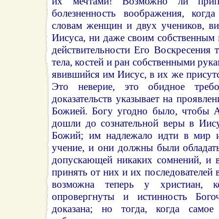
их мечтами! Возможно ли прип
болезненность воображения, когд
словам женщин и двух учеников, в
Иисуса, ни даже своим собственным г
действительности Его Воскресения 
тела, костей и ран собственными рукам
явившийся им Иисус, в их же присутс
Это неверие, это обидное требо
доказательств указывает на проявлен
Божией. Богу угодно было, чтобы 
дошли до сознательной веры в Иис
Божий; им надлежало идти в мир и
учение, и они должны были обладать
допускающей никаких сомнений, и 
принять от них и их последователей 
возможна теперь у христиан, к
опровергнуты и истинность Богоч
доказана; но тогда, когда само