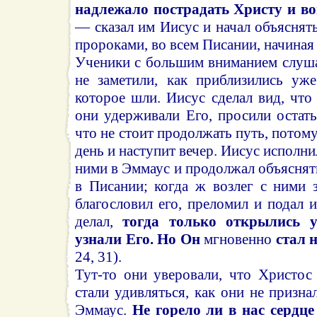
надлежало пострадать Христу и во
— сказал им Иисус и начал объяснять
пророками, во всем Писании, начиная
Ученики с большим вниманием слуша
не заметили, как приблизились уж
которое шли. Иисус сделал вид, что 
они удерживали Его, просили остать
что не стоит продолжать путь, потом
день и наступит вечер. Иисус исполни
ними в Эммаус и продолжал объяснять
в Писании; когда ж возлег с ними з
благословил его, преломил и подал и
делал,
тогда только открылись у
узнали Его. Но Он
мгновенно
стал 
24, 31).
Тут-то они уверовали, что Христос
стали удивляться, как они не призна
Эммаус.
Не горело ли в нас сердц