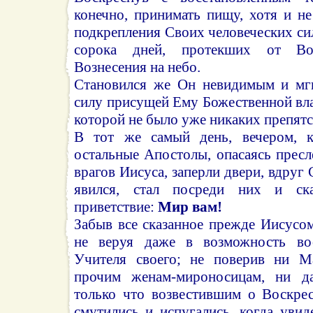
конечно, принимать пищу, хотя и н
подкрепления Своих человеческих си
сорока дней, протекших от Во
Вознесения на небо.
Становился же Он невидимым и мгн
силу присущей Ему Божественной вла
которой не было уже никаких препятс
В тот же самый день, вечером, 
остальные Апостолы, опасаясь прес
врагов Иисуса, заперли двери, вдруг
явился, стал посреди них и ск
приветствие:
Мир вам!
Забыв все сказанное прежде Иисусо
не веруя даже в возможность во
Учителя своего; не поверив ни М
прочим женам-мироносицам, ни д
только что возвестившим о Воскре
смутились и испугались, когда увид