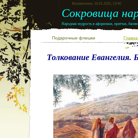
Воскресенье, 16.01.2022, 13:40
Сокровища нар
Народная мудрость в афоризмах, притчах, баснях
Подарочные флешки
Главна
Толкование Евангелия. Б