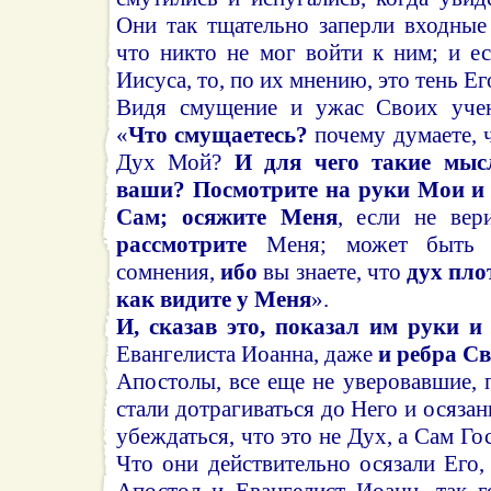
Они так тщательно заперли входные
что никто не мог войти к ним; и е
Иисуса, то, по их мнению, это тень Его
Видя смущение и ужас Своих учени
«
Что смущаетесь?
почему думаете, ч
Дух Мой?
И для чего такие мыс
ваши? Посмотрите на руки Мои и 
Сам; осяжите Меня
, если не ве
рассмотрите
Меня; может быть э
сомнения,
ибо
вы знаете, что
дух плот
как видите у Меня
».
И, сказав это, показал им руки и
Евангелиста Иоанна, даже
и ребра С
Апостолы, все еще не уверовавшие, 
стали дотрагиваться до Него и осязан
убеждаться, что это не Дух, а Сам Г
Что они действительно осязали Его,
Апостол и Евангелист Иоанн, так 