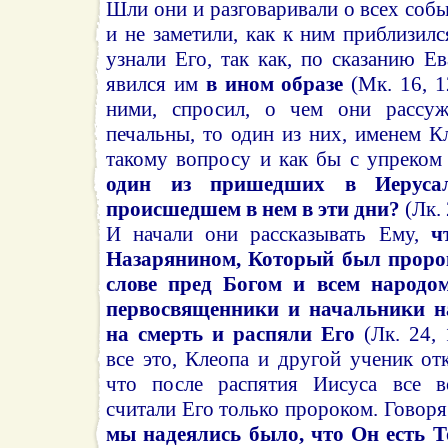
Шли они и разговаривали о всех соб
и не заметили, как к ним приблизил
узнали Его, так как, по сказанию Е
явился им
в ином образе
(Мк. 16, 1
ними, спросил, о чем они рассуж
печальны, то один из них, именем К
такому вопросу и как бы с упреком
один из пришедших в Иеруса
происшедшем в нем в эти дни?
(Лк. 
И начали они рассказывать Ему,
ч
Назарянином, Который был пророк
слове пред Богом и всем народо
первосвященники и начальники н
на смерть и распяли Его
(Лк. 24, 
все это, Клеопа и другой ученик от
что после распятия Иисуса все 
считали Его только пророком. Говоря
мы надеялись было, что Он есть Т