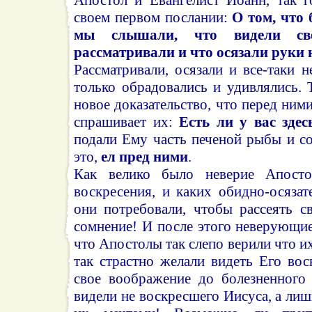
своем первом послании:
О том, что 
мы слышали, что видели св
рассматривали и что осязали руки
Рассматривали, осязали и все-таки н
только обрадовались и удивлялись. 
новое доказательство, что перед ним
спрашивает их:
Есть ли у вас зде
подали Ему часть печеной рыбы и с
это,
ел пред ними
.
Как велико было неверие Апосто
воскресения, и каких обидно-осязат
они потребовали, чтобы рассеять с
сомнение! И после этого неверующи
что Апостолы так слепо верили что и
так страстно желали видеть Его во
свое воображение до болезненного
видели не воскресшего Иисуса, а лиш