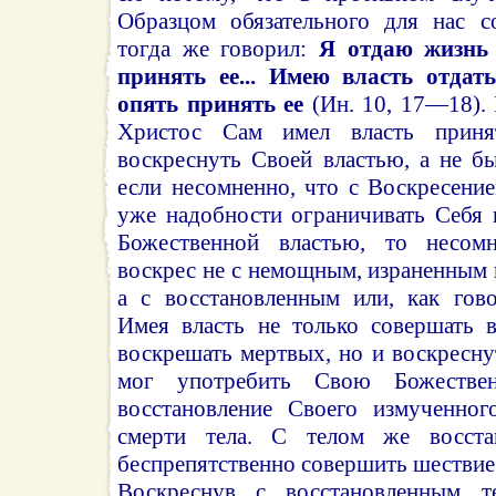
Образцом обязательного для нас с
тогда же говорил:
Я отдаю жизнь
принять ее... Имею власть отдат
опять принять ее
(Ин. 10, 17—18). 
Христос Сам имел власть приня
воскреснуть Своей властью, а не б
если несомненно, что с Воскресени
уже надобности ограничивать Себя 
Божественной властью, то несом
воскрес не с немощным, израненным
а с восстановленным или, как гово
Имея власть не только совершать 
воскрешать мертвых, но и воскреснут
мог употребить Свою Божестве
восстановление Своего измученног
смерти тела. С телом же восст
беспрепятственно совершить шествие 
Воскреснув с восстановленным т