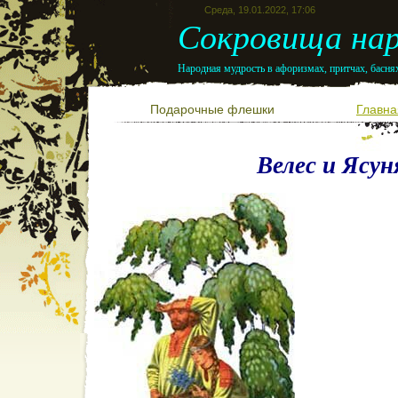
Среда, 19.01.2022, 17:06
Сокровища нар
Народная мудрость в афоризмах, притчах, баснях
Подарочные флешки
Главна
Велес и Ясун