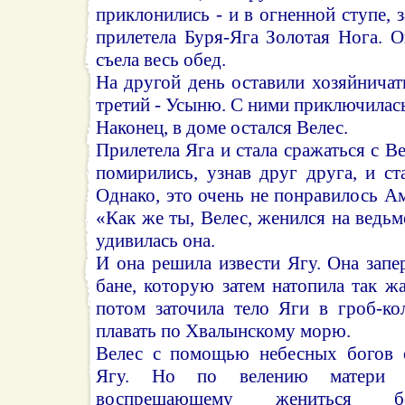
приклонились - и в огненной ступе, 
прилетела Буря-Яга Золотая Нога. 
съела весь обед.
На другой день оставили хозяйнича
третий - Усыню. С ними приключилась
Наконец, в доме остался Велес.
Прилетела Яга и стала сражаться с В
помирились, узнав друг друга, и с
Однако, это очень не понравилось Ам
«Как же ты, Велес, женился на ведьм
удивилась она.
И она решила извести Ягу. Она запе
бане, которую затем натопила так жа
потом заточила тело Яги в гроб-ко
плавать по Хвалынскому морю.
Велес с помощью небесных богов 
Ягу. Но по велению матери 
воспрещающему жениться бе