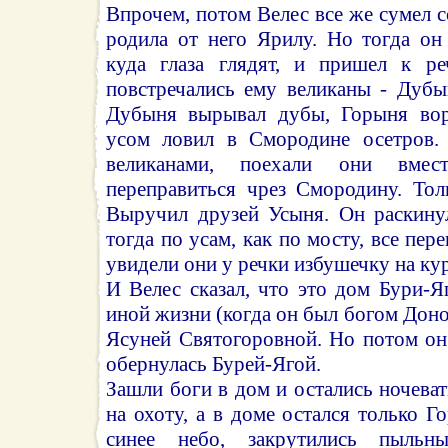
Впрочем, потом Велес все же сумел с
родила от него Ярилу. Но тогда о
куда глаза глядят, и пришел к ре
повстречались ему великаны - Дубы
Дубыня вырывал дубы, Горыня вор
усом ловил в Смородине осетров. 
великанами, поехали они вмес
переправиться чрез Смородину. Тол
Выручил друзей Усыня. Он раскинул
тогда по усам, как по мосту, все пер
увидели они у речки избушечку на ку
И Велес сказал, что это дом Бури-Я
иной жизни (когда он был богом Доно
Ясуней Святогоровной. Но потом он
обернулась Бурей-Ягой.
Зашли боги в дом и остались ночеват
на охоту, а в доме остался только Г
синее небо, закрутились пыльн