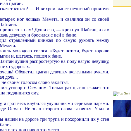
чал цыган.
качет кто-то! — И вихрем вынес нечистый приятеля
четырех ног лошадь Мемета, и свалился он со своей
Шайтана.
 принесло к нам! Души его, — крикнул Шайтан, а сам
шаль девушку и бросился с ней в баню.
дил отравленный кинжал по самую рукоять между
 Мемета.
вопль молодого голоса. «Будет потеха, будет хорошо
ыган и, шатаясь, пошел к бане.
айтан душил распростертую на полу нагую девушку,
дних судорогах.
хочешь! Обхватил цыган девушку железными руками,
ал дочь...
не своим голосом слово заклятья.
ил уговор с Османом. Только раз цыган скажет это
тана подчинится ему.
у, а грот весь клубился удушливыми серными парами.
де Осман. Не знал второго слова заклятья. Упал и
ы нашли на дороге три трупа и похоронили их у стен
 бани.
ал с тех пор народ это место.