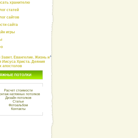
сать хранителю
лог статей
лог сайтов
сти сайта
йн игры
ы
ео
Завет. Евангелие. Жизнь и
я Иисуса Христа. Деяния
х апостолов
ЯЖНЫЕ ПОТОЛКИ
Расчет стоимости
онтаж натяжных потолков
Дизайн потолков
Статьи
Фотоальбом
Контакты