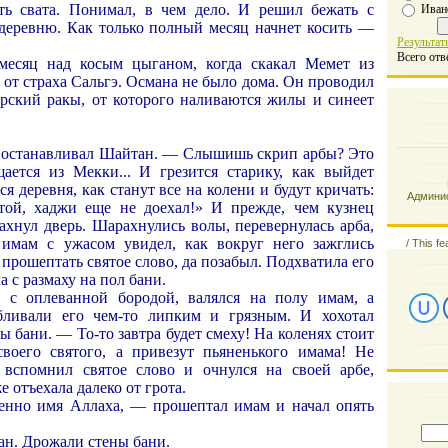
ть свата. Понимал, в чем дело. И решил бежать с
Иван
деревню. Как только полный месяц начнет косить —
Результат
Всего отв
месяц над косым цыганом, когда скакал Мемет из
 от страха Сальгэ. Османа не было дома. Он проводил
орский ракы, от которого наливаются жилы и синеет
 останавливал Шайтан. — Слышишь скрип арбы? Это
ается из Мекки... И грезится старику, как выйдет
ся деревня, как станут все на колени и будут кричать:
Админис
той, хаджи еще не доехал!» И прежде, чем кузнец
ахнул дверь. Шарахнулись волы, перевернулась арба,
имам с ужасом увидел, как вокруг него зажглись
/
This fe
 прошептать святое слово, да позабыл. Подхватила его
а с размаху на пол бани.
 с оплеванной бородой, валялся на полу имам, а
ливали его чем-то липким и грязным. И хохотал
 бани. — То-то завтра будет смеху! На коленях стоит
воего святого, а привезут пьяненького имама! Не
 вспомнил святое слово и очнулся на своей арбе,
е отъехала далеко от грота.
енно имя Аллаха, — прошептал имам и начал опять
ан. Дрожали стены бани.