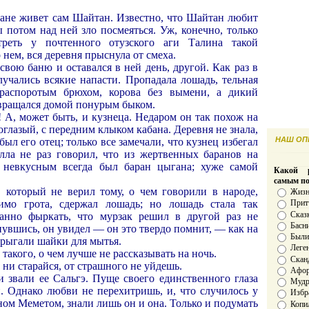
 бане живет сам Шайтан. Известно, что Шайтан любит
 потом над ней зло посмеяться. Уж, конечно, только
реть у почтенного отузского аги Талина такой
о нем, вся деревня прыснула от смеха.
свою баню и оставался в ней день, другой. Как раз в
лучались всякие напасти. Пропадала лошадь, тельная
 распоротым брюхом, корова без вымени, а дикий
звращался домой понурым быком.
 А, может быть, и кузнеца. Недаром он так похож на
глазый, с передним клыком кабана. Деревня не знала,
НАШ ОПР
был его отец; только все замечали, что кузнец избегал
улла не раз говорил, что из жертвенных баранов на
 невкусным всегда был баран цыгана; хуже самой
Какой р
самым п
, который не верил тому, о чем говорили в народе,
Жизн
мо грота, сдержал лошадь; но лошадь стала так
Прит
Сказ
ганно фыркать, что мурзак решил в другой раз не
Басн
нувшись, он увидел — он это твердо помнит, — как на
Был
прыгали шайки для мытья.
Леге
такого, о чем лучше не рассказывать на ночь.
Скан
 ни старайся, от страшного не уйдешь.
Афо
и звали ее Сальгэ. Пуще своего единственного глаза
Мудро
н. Однако любви не перехитришь, и, что случилось у
Избр
ном Меметом, знали лишь он и она. Только и подумать
Копи