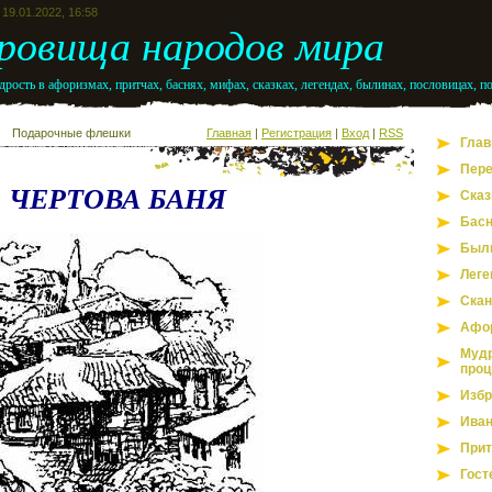
19.01.2022, 16:58
ровища народов мира
рость в афоризмах, притчах, баснях, мифах, сказках, легендах, былинах, пословицах, п
Подарочные флешки
Главная
|
Регистрация
|
Вход
|
RSS
Глав
Пере
ЧЕРТОВА БАНЯ
Сказ
Бас
Был
Леге
Скан
Афо
Мудр
проц
Избр
Иван
Прит
Гост