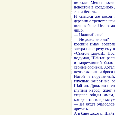
не смел Мемет посла
невестой в соседнюю 
так и бежать.
И смеялся же косой 
деревни с трепетавшей
ночь в бане. Пил зам
лицо.
— Наливай еще!
— Не довольно ли? —
козский имам возвращ
завтра навстречу ему в
«Святой хаджи!.. Пос
подумал, Шайтан расп
и задремавший было 
серные огоньки. Хотел
нечистая сила и бросил
Нагой и поруганный,
гнусные животные об
Шайтан. Дрожали стены
глупый народ, ждет с
стерпел обиды имам,
которая за это время уж
— Да будет благослов
дремать.
А в бане хохотал Шайт