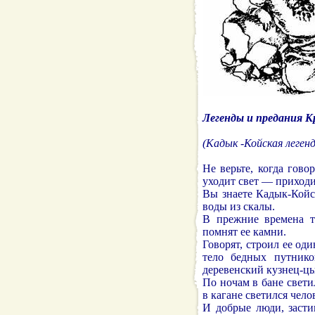
Легенды и предания 
(Кадык -Койская легенд
Не верьте, когда гов
уходит свет — приходи
Вы знаете Кадык-Койс
воды из скалы.
В прежние времена т
помнят ее камни.
Говорят, строил ее од
тело бедных путнико
деревенский кузнец-цы
По ночам в бане свети
в кагане светился чел
И добрые люди, засти