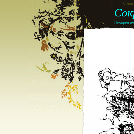
Среда, 
Сок
Народная муд