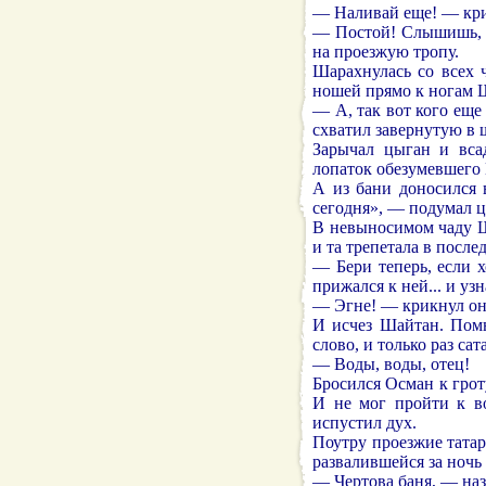
— Наливай еще! — кри
— Постой! Слышишь, с
на проезжую тропу.
Шарахнулась со всех 
ношей прямо к ногам 
— А, так вот кого еще
схватил завернутую в 
Зарычал цыган и вса
лопаток обезумевшего
А из бани доносился 
сегодня», — подумал ц
В невыносимом чаду Ш
и та трепетала в после
— Бери теперь, если 
прижался к ней... и узн
— Эгне! — крикнул он 
И исчез Шайтан. Помн
слово, и только раз са
— Воды, воды, отец!
Бросился Осман к грот
И не мог пройти к во
испустил дух.
Поутру проезжие татар
развалившейся за ночь
— Чертова баня, — назв