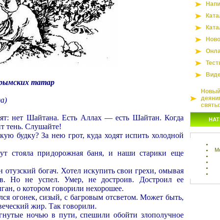
Напи
Ката
Ката
Ново
Онла
Тест
Вид
Крымских татар
Новый 
деяни
а)
святы
орят: нет Шайтана. Есть Аллах — есть Шайтан. Когда
НАТ
т тень. Слушайте!
кую будку? За нею грот, куда ходят испить холодной
М
ут стояла придорожная баня, и наши старики еще
ин отузский богач. Хотел искупить свои грехи, омывая
в. Но не успел. Умер, не достроив. Достроил ее
ган, о котором говорили нехорошее.
лся огонек, сизый, с багровым отсветом. Может быть,
овеческий жир. Так говорили.
гнутые ночью в пути, спешили обойти злополучное