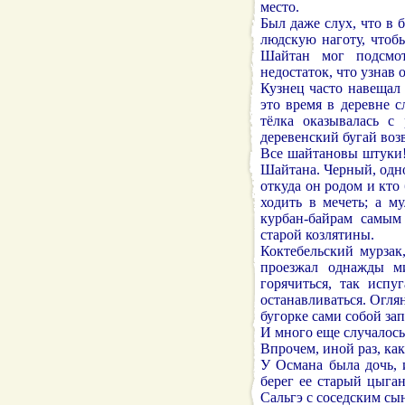
место.
Был даже слух, что в
людскую наготу, чтобы
Шайтан мог подсмот
недостаток, что узнав 
Кузнец часто навещал 
это время в деревне с
тёлка оказывалась с
деревенский бугай во
Все шайтановы штуки!
Шайтана. Черный, одно
откуда он родом и кто 
ходить в мечеть; а м
курбан-байрам самым
старой козлятины.
Коктебельский мурзак
проезжал однажды ми
горячиться, так испу
останавливаться. Огля
бугорке сами собой за
И много еще случалось 
Впрочем, иной раз, как
У Османа была дочь, 
берег ее старый цыга
Сальгэ с соседским сы