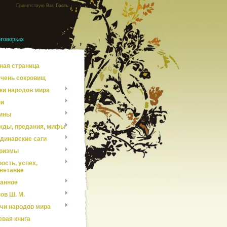
Приветствую Вас
Гость
оговорках
ная страница
чень сокровищ
ки народов мира
ни
ины
нды, предания, мифы
динавские саги
ризмы
ость, успех,
ветание
анное
ов Ш. М.
чи народов мира
евая книга