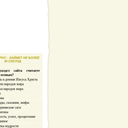
ОС - ЗАЙМЕТ НЕ БОЛЕЕ
30 СЕКУНД
аздел сайта считаете
олезным?
ь и деяния Иисуса Христа
чи народов мира
ки народов мира
и
ины
нды, сказания, мифы
динавские саги
ризмы
сть, успех, процветание
анное
лка мудрости