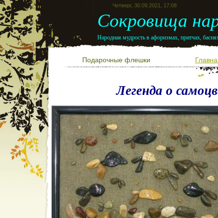
Четверг, 30.09.2021, 17:08
Сокровища нар
Народная мудрость в афоризмах, притчах, баснях
Подарочные флешки
Главна
Легенда о самоц