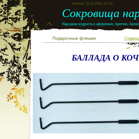
Четверг, 20.01.2022, 01:46
Сокровища нар
Народная мудрость в афоризмах, притчах, баснях
Подарочные флешки
Главна
БАЛЛАДА О КО