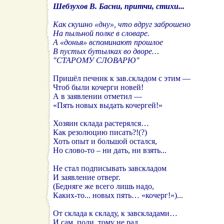
Шебзухов В. Басни, притчи, стихи...
Как скушно «дну», что вдруг заброшено
На пыльной полке в словаре.
А «донья» вспоминают прошлое
В пустых бутылках во дворе…
"СТАРОМУ СЛОВАРЮ"
Пришёл печник к зав.складом с этим —
Чтоб были кочерги новей!
А в заявлении отметил —
«Пять новых выдать кочергей!»
Хозяин склада растерялся…
Как резолюцию писать?!(?)
Хоть опыт и большой остался,
Но слово-то – ни дать, ни взять...
Не стал подписывать завскладом
И заявление отверг.
(Бедняге же всего лишь надо,
Каких-то... новых пять… «кочерг!»)...
От склада к складу, к завскладами…
И сам, поди, тому не рад,