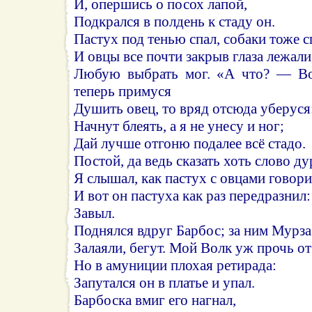
И, опершись о посох лапой,
Подкрался в полдень к стаду он.
Пастух под тенью спал, собаки тоже с
И овцы все почти закрыв глаза лежали
Любую выбрать мог. «А что? — Во
теперь примуся
Душить овец, то вряд отсюда уберуся
Начнут блеять, а я не унесу и ног;
Дай лучше отгоню подалее всё стадо.
Постой, да ведь сказать хоть слово ду
Я слышал, как пастух с овцами говори
И вот он пастуха как раз передразнил:
Завыл.
Поднялся вдруг Барбос; за ним Мурза
Залаяли, бегут. Мой Волк уж прочь от
Но в амуниции плохая ретирада:
Запутался он в платье и упал.
Барбоска вмиг его нагнал,