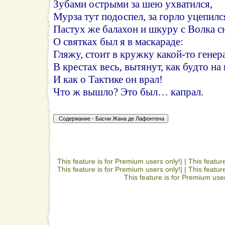
Зубами острыми за шею ухватился,
Мурза тут подоспел, за горло уцепилс
Пастух же балахон и шкуру с Волка с
О святках был я в маскараде:
Гляжу, стоит в кружку какой-то генер
В крестах весь, вытянут, как будто на
И как о Тактике он врал!
Что ж вышло? Это был… капрал.
This feature is for Premium users only!| |
This featur
This feature is for Premium users only!| |
This featur
This feature is for Premium user