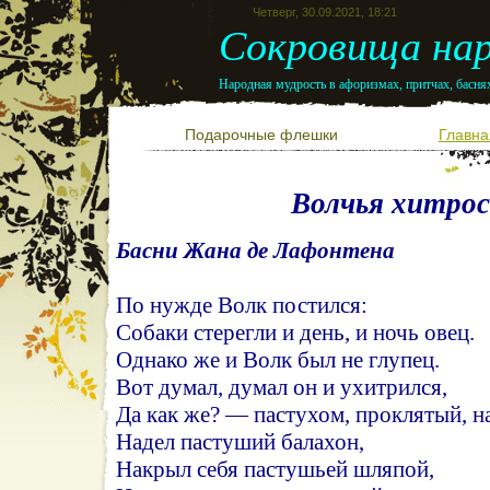
Четверг, 30.09.2021, 18:21
Сокровища нар
Народная мудрость в афоризмах, притчах, баснях
Подарочные флешки
Главна
Волчья хитро
Басни Жана де Лафонтена
По нужде Волк постился:
Собаки стерегли и день, и ночь овец.
Однако же и Волк был не глупец.
Вот думал, думал он и ухитрился,
Да как же? — пастухом, проклятый, н
Надел пастуший балахон,
Накрыл себя пастушьей шляпой,