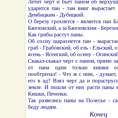
Летит черт и бьет паном об верхуш
ударится пан - там вмиг вырастает
Дембицким - Дубицкий.
О березу грохнется - является пан Б
Бжезовский, а за Бжезовским - Березо
Как грибы растут паны.
Об сосну шарахнется пан - выраста
граб - Грабовский, об ель - Ельский, 
ясень - Ясенский, об осину - Осинский
Скакал-скакал черт с паном, прямо з
от пана одни только кишки ос
пообтрепал! - Что ж с ним, - думает,
его в ад? Взял черт да и порастру
земле. И пошли от них расти паны 
Кишки, Печенки.
Так развелись паны на Полесье - с
беду людям.
Конец