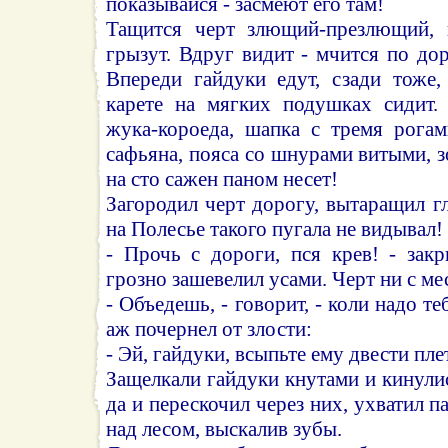
показывайся - засмеют его там!
Тащится черт злющий-презлющий, 
грызут. Вдруг видит - мчится по до
Впереди гайдуки едут, сзади тоже,
карете на мягких подушках сидит.
жука-короеда, шапка с тремя рогам
сафьяна, пояса со шнурами витыми, з
на сто сажен паном несет!
Загородил черт дорогу, вытаращил гл
на Полесье такого пугала не видывал!
- Прочь с дороги, пся крев! - зак
грозно зашевелил усами. Черт ни с ме
- Объедешь, - говорит, - коли надо те
аж почернел от злости:
- Эй, гайдуки, всыпьте ему двести пле
Защелкали гайдуки кнутами и кинулис
да и перескочил через них, ухватил па
над лесом, выскалив зубы.