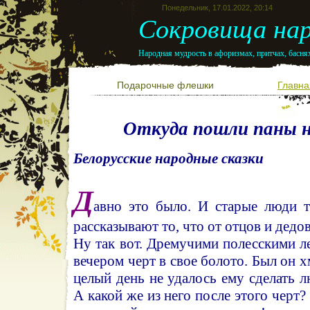
Понедельник, 17.01.2022, 20:14
Сокровища нар
Народная мудрость в афоризмах, притчах, баснях
Подарочные флешки
Главна
Откуда пошли паны н
Белорусские народные сказки
Д
авно это было. И старые люди 
рассказывают то, что от отцов и дедо
Ну так вот. Дремучими полесскими л
вечером черт в свое болото. Был он 
целый день не удалось ему сделать л
А какой же из него после этого черт? 