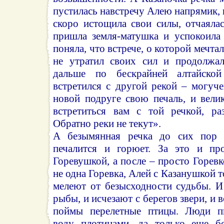
пустилась навстречу Алею напрямик, 
скоро истощила свои силы, отчаяла
пришла земля-матушка и успокоила 
поняла, что встрече, о которой мечтал
не утратил своих сил и продолжал
дальше по бескрайней алтайской
встретился с другой рекой – могуч
новой подруге свою печаль, и вели
встретиться вам с той речкой, ра
Обратно реки не текут».
А безымянная речка до сих пор л
печалится и горюет. За это и про
Горевушкой, а после – просто Горевк
не одна Горевка, Алей с Казанушкой 
мелеют от безысходности судьбы. И
рыбы, и исчезают с берегов звери, и в
поймы перелетные птицы. Люди п
воду плотинами, да только еще бо