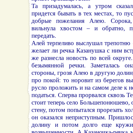
Та призадумалась, а утром сказал
придется бывать в тех местах, то пу
добрые пожелания Алею. Сорока,
вильнула хвостом – и обратно, п
передать.
Алей терпеливо выслушал трепотню 
желает ли речка Казанушка с ним вст
же разнесла новость по всей округе
безымянной речки. Заметалась о
стороны, грозя Алею в другую долин
про покой: то норовит из берегов вы
русло проложить и на самом деле к н
податься. Сперва прорвался сквозь Т
стоит теперь село Большепонюшево, 
стену, потом попытался прорезать хо
он оказался неприступным. Пришло
долину и потом долго еще кружи
возвышенности. А Казаночка-речка 