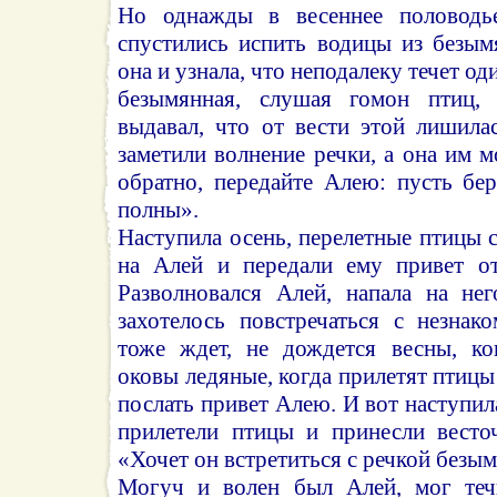
Но однажды в весеннее половодь
спустились испить водицы из безым
она и узнала, что неподалеку течет о
безымянная, слушая гомон птиц,
выдавал, что от вести этой лишила
заметили волнение речки, а она им м
обратно, передайте Алею: пусть бер
полны».
Наступила осень, перелетные птицы 
на Алей и передали ему привет от
Разволновался Алей, напала на нег
захотелось повстречаться с незнак
тоже ждет, не дождется весны, ко
оковы ледяные, когда прилетят птицы
послать привет Алею. И вот наступил
прилетели птицы и принесли весто
«Хочет он встретиться с речкой безы
Могуч и волен был Алей, мог течь