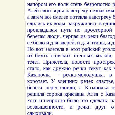
напором его волн степь безропотно р
Алей свои воды навстречу незнакомке
а затем все смелее потекла навстречу 
слились их воды, закружились в един
прокладывая путь по просторной 
берегам люди, черпая из реки благо
ее было и для зверей, и для птицы, и 
Но вот залетела в этот райский угол
из безголосовских степных колков,
течет. Прилетела, новости простре
стало, как дружно речки текут, как
Казаночка – речка-молодушка, в
коротает. У здешних речек счастье
берега переполнили, а Казаночка о
решила сорока красавца Алея с Каз
хоть и непросто было это сделать: р
возвышенности, и речки друг 
слыхивали.