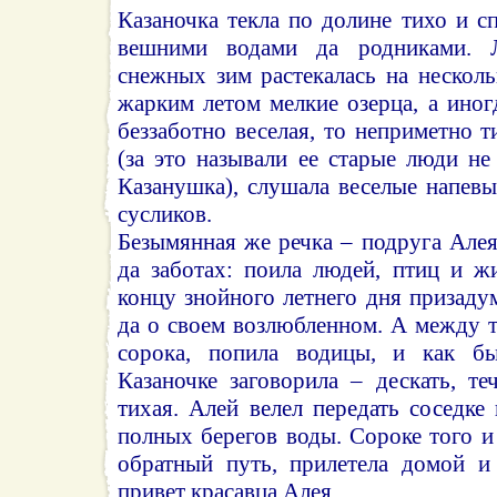
Казаночка текла по долине тихо и с
вешними водами да родниками. 
снежных зим растекалась на несколь
жарким летом мелкие озерца, а иногд
беззаботно веселая, то неприметно т
(за это называли ее старые люди не
Казанушка), слушала веселые напев
сусликов.
Безымянная же речка – подруга Алея
да заботах: поила людей, птиц и 
концу знойного летнего дня призаду
да о своем возлюбленном. А между 
сорока, попила водицы, и как б
Казаночке заговорила – дескать, те
тихая. Алей велел передать соседке
полных берегов воды. Сороке того и 
обратный путь, прилетела домой и
привет красавца Алея.