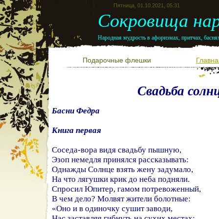
Пятница, 01.10.2021, 05:31
Сокровища нар
Народная мудрость в афоризмах, притчах, баснях
Подарочные флешки
Главна
Свадьба солн
Басни Федра
Книга первая
Соседа-вора видя свадьбу пышную,
Эзоп немедля принялся рассказывать:
Однажды Солнце взять жену задумало,
На что лягушки крик до неба подняли.
Спросил Юпитер, гамом потревоженный,
В чем дело? Молвят жители болотные:
«Оно и в одиночку сушит заводи,
Нас заставляя гибнуть на сухих местах;