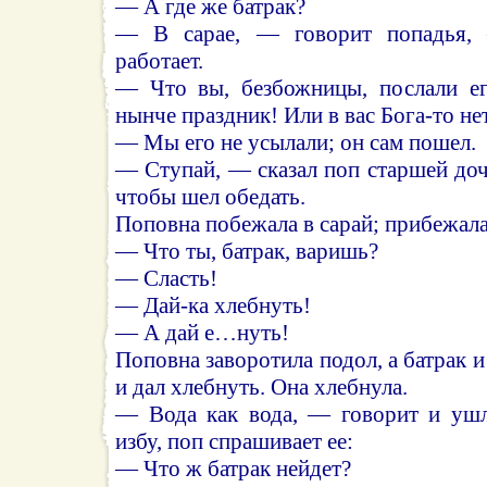
— А где же батрак?
— В сарае, — говорит попадья, 
работает.
— Что вы, безбожницы, послали ег
нынче праздник! Или в вас Бога-то не
— Мы его не усылали; он сам пошел.
— Ступай, — сказал поп старшей доч
чтобы шел обедать.
Поповна побежала в сарай; прибежала
— Что ты, батрак, варишь?
— Сласть!
— Дай-ка хлебнуть!
— А дай е…нуть!
Поповна заворотила подол, а батрак и 
и дал хлебнуть. Она хлебнула.
— Вода как вода, — говорит и ушл
избу, поп спрашивает ее:
— Что ж батрак нейдет?