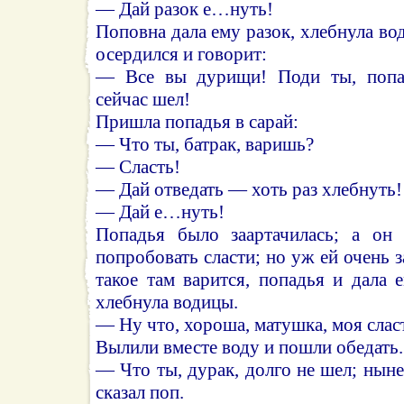
— Дай разок е…нуть!
Поповна дала ему разок, хлебнула во
осердился и говорит:
— Все вы дурищи! Поди ты, попад
сейчас шел!
Пришла попадья в сарай:
— Что ты, батрак, варишь?
— Сласть!
— Дай отведать — хоть раз хлебнуть!
— Дай е…нуть!
Попадья было заартачилась; а он 
попробовать сласти; но уж ей очень з
такое там варится, попадья и дала
хлебнула водицы.
— Ну что, хороша, матушка, моя слас
Вылили вместе воду и пошли обедать.
— Что ты, дурак, долго не шел; нын
сказал поп.