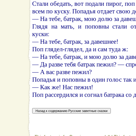
Стали обедать, вот подали пирог, поп 
всем по куску. Попадья отдает свою д
— На тебе, батрак, мою долю за даве
Глядя на мать, и поповны стали от
куски:
— На тебе, батрак, за давешнее!
Поп глядел-глядел, да и сам туда ж:
— На тебе, батрак, и мою долю за дав
— Да разве тебя батрак пежил? — спр
— А вас разве пежил?
Попадья и поповны в один голос так и
— Как же! Нас пежил!
Поп рассердился и согнал батрака со 