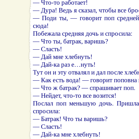
— Что-то работает!
— Дура! Ведь я сказал, чтобы все бро
— Поди ты, — говорит поп средней
сюда!
Побежала средняя дочь и спросила:
— Что ты, батрак, варишь?
— Сласть!
— Дай мне хлебнуть!
— Дай-ка раз е…нуть!
Тут он и эту отвалял и дал после хлеб
— Как есть вода! — говорит поповна 
— Что ж батрак? — спрашивает поп.
— Нейдет, что-то все возится!
Послал поп меньшую дочь. Пришла 
спросила:
— Батрак! Что ты варишь?
— Сласть!
— Дай-ка мне хлебнуть!