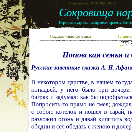
Понедельник, 17.01.2022, 04:02
Сокровища нар
Народная мудрость в афоризмах, притчах, баснях
Подарочные флешки
Главна
Поповская семья и
Русские заветные сказки А. Н. Афан
В некотором царстве, в нашем госуд
попадьей, у него было три дочери 
батрак и задумал: как бы подобратьс
Попросить-то прямо не смел; дождалс
с собою котелок и пошел в сарай, н
разложил огонь и давай кипятить во
обедни и сел обедать с женою и дочер