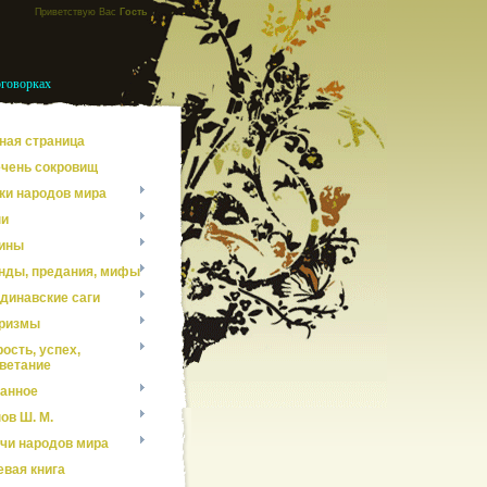
Приветствую Вас
Гость
оговорках
ная страница
чень сокровищ
ки народов мира
ни
ины
нды, предания, мифы
динавские саги
ризмы
ость, успех,
ветание
анное
ов Ш. М.
чи народов мира
евая книга