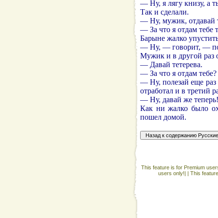
— Ну, я лягу книзу, а т
Так и сделали.
— Ну, мужик, отдавай 
— За что я отдам тебе 
Барыне жалко упустить
— Ну, — говорит, — по
Мужик и в другой раз 
— Давай тетерева.
— За что я отдам тебе
— Ну, полезай еще раз
отработал и в третий ра
— Ну, давай же теперь
Как ни жалко было ох
пошел домой.
This feature is for Premium users
users only!| |
This featur