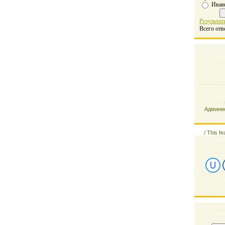
Иван
Результат
Всего отв
Админис
/
This fe