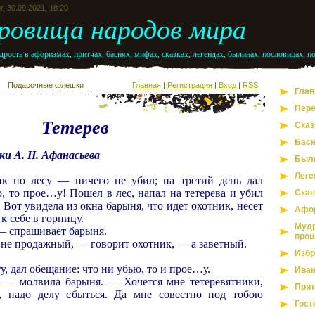
г, 30.09.2021, 18:20
ровища народов мира
рость в афоризмах, притчах, баснях, мифах, сказках, легендах, былинах, пословицах, п
Подарочные флешки
Главная
|
Регистрация
|
Вход
|
RSS
Глав
Пере
Тетерев
Сказ
Бас
ки А. Н. Афанасьева
Был
Леге
ик по лесу — ничего не убил; на третий день дал
, то прое…у! Пошел в лес, напал на тетерева и убил
Скан
 Вот увидела из окна барыня, что идет охотник, несет
Афо
 к себе в горницу.
Мудр
— спрашивает барыня.
проц
 не продажный, — говорит охотник, — а заветный.
Избр
у, дал обещание: что ни убью, то и прое…у.
Иван
 — молвила барыня. — Хочется мне тетеревятники,
Прит
, надо делу сбыться. Да мне совестно под тобою
Гост