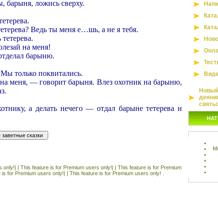
ы, барыня, ложись сверху.
Напи
Ката
тетерева.
Ката
тетерева? Ведь ты меня е…шь, а не я тебя.
 тетерева.
Ново
лезай на меня!
Онла
отделал барыню.
Тест
? Мы только поквитались.
Вид
 на меня, — говорит барыня. Влез охотник на барыню,
з.
Новый 
деяни
!
святы
отнику, а делать нечего — отдал барыне тетерева и
НАТ
М
 only!| |
This feature is for Premium users only!| |
This feature is for Premium
e is for Premium users only!| |
This feature is for Premium users only! .