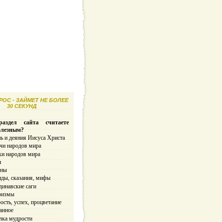
ОС - ЗАЙМЕТ НЕ БОЛЕЕ
30 СЕКУНД
аздел сайта считаете
олезным?
ь и деяния Иисуса Христа
чи народов мира
ки народов мира
и
ины
нды, сказания, мифы
динавские саги
ризмы
сть, успех, процветание
анное
лка мудрости