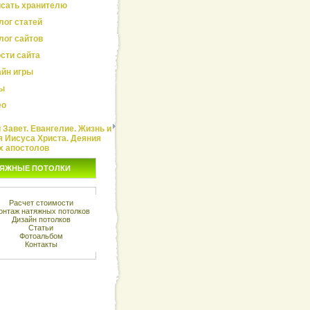
сать хранителю
лог статей
лог сайтов
сти сайта
йн игры
ы
ео
Завет. Евангелие. Жизнь и
я Иисуса Христа. Деяния
х апостолов
ЯЖНЫЕ ПОТОЛКИ
Расчет стоимости
онтаж натяжных потолков
Дизайн потолков
Статьи
Фотоальбом
Контакты