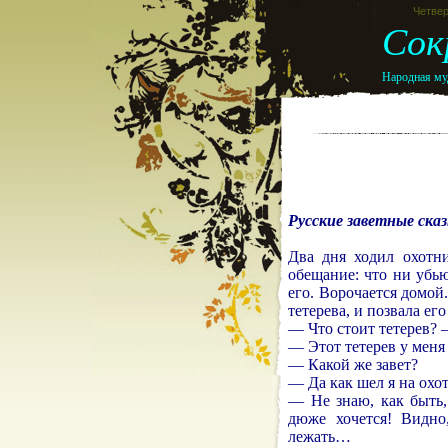
Четвер
Сок
Народная муд
Русские заветные сказ
Два дня ходил охотн
обещание: что ни убью
его. Ворочается домой.
тетерева, и позвала его
— Что стоит тетерев? 
— Этот тетерев у меня
— Какой же завет?
— Да как шел я на охот
— Не знаю, как быть,
дюже хочется! Видно
лежать…