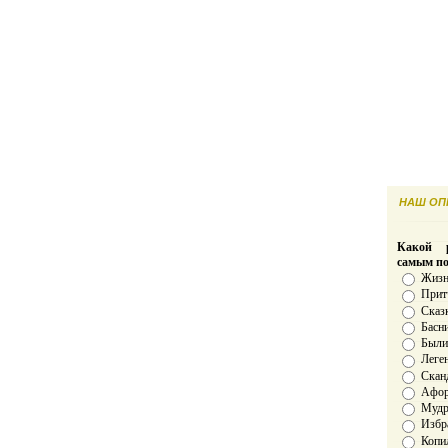
НАШ ОПР
Какой р
самым п
Жизн
Прит
Сказ
Басн
Был
Леге
Скан
Афо
Мудро
Избр
Копи