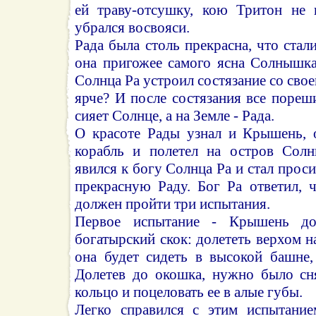
ей траву-отсушку, кою Тритон не 
убрался восвояси.
Рада была столь прекрасна, что стал
она пригожее самого ясна Солнышка
Солнца Ра устроил состязание со свое
ярче? И после состязания все пореши
сияет Солнце, а на Земле - Рада.
О красоте Рады узнал и Крышень, 
корабль и полетел на остров Солн
явился к богу Солнца Ра и стал прос
прекрасную Раду. Бог Ра ответил,
должен пройти три испытания.
Первое испытание - Крышень до
богатырский скок: долететь верхом н
она будет сидеть в высокой башне,
Долетев до окошка, нужно было сн
кольцо и поцеловать ее в алые губы.
Легко справился с этим испытани