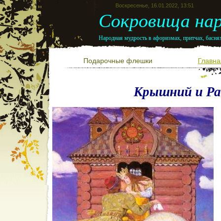
Воскресенье, 16.01.2022, 13:51
Сокровища нар
Народная мудрость в афоризмах, притчах, баснях
Подарочные флешки
Главна
Крышний и Ра