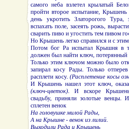
самого неба взлетел крылатый Бел
пройти второе испытание, Крышень
день укротить Златорогого Тура, 
вспахать поле, засеять рожь, выраст
сварить пиво и угостить тем пивом го
Но Крышень легко справился и с этим
Потом бог Ра испытал Крышня в т
должен был найти ключ, потерянный 
Только этим ключом можно было отк
запирал косу Рады. Только отпере
расплети косу.
(Расплетение косы оз
И Крышень нашел этот ключ, оказа
(ключ-цветок)
. И вскоре Крышен
свадьбу, приняли золотые венцы. И
сплетен венок
На головушке милой Рады,
А на Крышне - венок из лилий.
Выходили Рада и Крышень