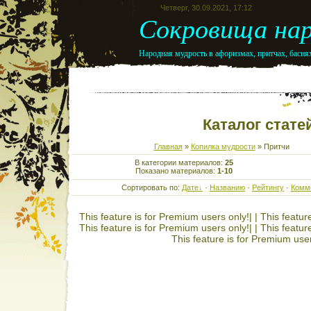
Четверг, 30.09.2021, 17:12
Сокровища нар
Народная мудрость в афоризмах, притчах, баснях
Каталог стате
Главная
»
Копилка мудрости
» Притчи
В категории материалов:
25
Показано материалов:
1-10
Сортировать по:
Дате
·
Названию
·
Рейтингу
·
Комм
This feature is for Premium users only!| |
This featur
This feature is for Premium users only!| |
This featur
This feature is for Premium user