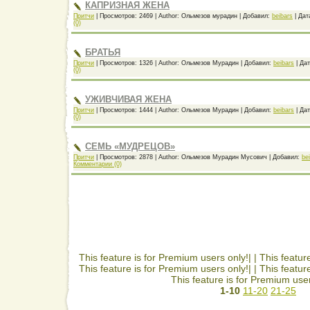
КАПРИЗНАЯ ЖЕНА
Притчи
|
Просмотров:
2469
|
Author:
Ольмезов мурадин
|
Добавил:
beibars
|
Дат
(0)
БРАТЬЯ
Притчи
|
Просмотров:
1326
|
Author:
Ольмезов Мурадин
|
Добавил:
beibars
|
Дат
(0)
УЖИВЧИВАЯ ЖЕНА
Притчи
|
Просмотров:
1444
|
Author:
Ольмезов Мурадин
|
Добавил:
beibars
|
Дат
(0)
СЕМЬ «МУДРЕЦОВ»
Притчи
|
Просмотров:
2878
|
Author:
Ольмезов Мурадин Мусович
|
Добавил:
be
Комментарии (0)
This feature is for Premium users only!| |
This featur
This feature is for Premium users only!| |
This featur
This feature is for Premium user
1-10
11-20
21-25