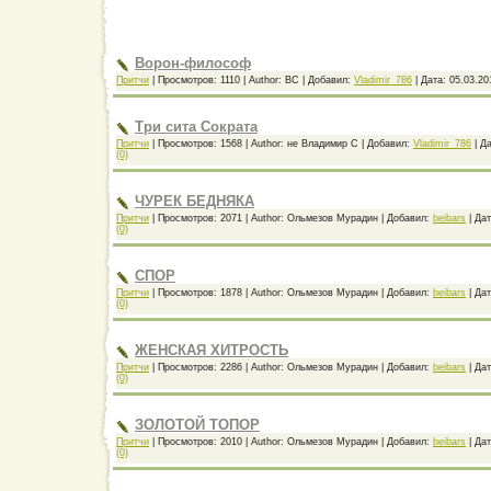
Ворон-философ
Притчи
|
Просмотров:
1110
|
Author:
ВС
|
Добавил:
Vladimir_786
|
Дата:
05.03.20
Три сита Сократа
Притчи
|
Просмотров:
1568
|
Author:
не Владимир С
|
Добавил:
Vladimir_786
|
Да
(0)
ЧУРЕК БЕДНЯКА
Притчи
|
Просмотров:
2071
|
Author:
Ольмезов Мурадин
|
Добавил:
beibars
|
Дат
(0)
СПОР
Притчи
|
Просмотров:
1878
|
Author:
Ольмезов Мурадин
|
Добавил:
beibars
|
Дат
(0)
ЖЕНСКАЯ ХИТРОСТЬ
Притчи
|
Просмотров:
2286
|
Author:
Ольмезов Мурадин
|
Добавил:
beibars
|
Дат
(0)
ЗОЛОТОЙ ТОПОР
Притчи
|
Просмотров:
2010
|
Author:
Ольмезов Мурадин
|
Добавил:
beibars
|
Дат
(0)